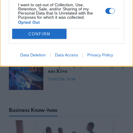
15/07/26
|
14:53
I want to opt-out of Collection, Use,
Retention, Sale, and/or Sharing of my
Personal Data that Is Unrelated with the
Purposes for which it was collected.
Eurobank: Αγόρασε 2,27 εκατ.
Opted Out
ίδιες μετοχές έναντι 9,79 εκατ.
ευρώ
CONFIRM
13/07/26
|
12:00
Data Deletion
Data Access
Privacy Policy
Ψηφιακές αγορές: Γιατί οι ΗΠΑ
ανοίγουν την ψαλίδα από Ευρώπη
και Κίνα
13/07/26
|
11:38
Business Know-how