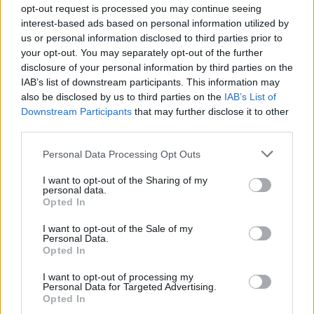
διαπραγμάτευσης των νέων
opt-out request is processed you may continue seeing
μετοχών
interest-based ads based on personal information utilized by
us or personal information disclosed to third parties prior to
23/07/26
|
10:55
your opt-out. You may separately opt-out of the further
disclosure of your personal information by third parties on the
EΛΒΑΛΧΑΛΚΟΡ: Με την
IAB’s list of downstream participants. This information may
αύξηση μετοχικού κεφαλαίου θα
also be disclosed by us to third parties on the
IAB’s List of
χρηματοδοτηθεί επενδυτικό
Downstream Participants
that may further disclose it to other
πρόγραμμα 855 εκατ. ευρω για
third parties.
την περίοδο 2026-2030
22/07/26
|
13:55
Personal Data Processing Opt Outs
Αύξηση μετοχικού κεφαλαίου
I want to opt-out of the Sharing of my
Aktor: Ενδέχεται να αυξηθεί το
personal data.
ποσό της ΑΜΚ εάν το επενδυτικό
Opted In
ενδιαφέρον είναι μεγάλο
I want to opt-out of the Sale of my
16/07/26
|
13:49
Personal Data.
Opted In
ΕΛΒΑΛΧΑΛΚΟΡ: Υπερκάλυψη
I want to opt-out of processing my
στην ΑΜΚ – Η τιμή διάθεσης έως
Personal Data for Targeted Advertising.
4,40 ευρώ ανά μετοχή
Opted In