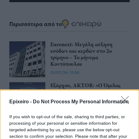
Περισσότερα από το
Euronext: Μεγάλη αύξηση
εσόδων και κερδών στο 2ο
τρίμηνο – Το μήνυμα
Κοντόπουλου
31/07/26
|
13:56
Εξάρχου, AKTOR: «Ο Όμιλος
σήμερα επέστρεψε στη θέση που
όφειλε να βρίσκεται, δηλαδή
Epixeiro -
Do Not Process My Personal Information
στην κορυφή της αγοράς σε
Ελλάδα και ΝΑ Ευρώπη»
If you wish to opt-out of the sale, sharing to third parties, or
28/07/26
|
12:57
processing of your personal or sensitive information for
Η Euronext Athens υποδέχθηκε
targeted advertising by us, please use the below opt-out
την ElvalHalcor για την έναρξη
section to confirm your selection. Please note that after your