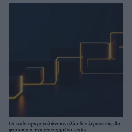
Οι scale-ups μεγαλώνουν, αλλά δεν ξέρουν πώς θα
φτάσουν σ' ένα επιτυχημένο «exit»