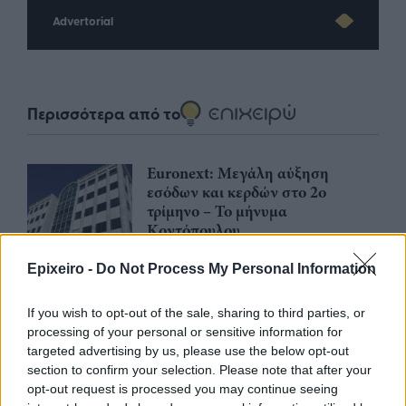
Advertorial
Περισσότερα από το
Euronext: Μεγάλη αύξηση
εσόδων και κερδών στο 2ο
τρίμηνο – Το μήνυμα
Κοντόπουλου
31/07/26
|
13:56
Epixeiro -
Do Not Process My Personal Information
Εξάρχου, AKTOR: «Ο Όμιλος
σήμερα επέστρεψε στη θέση που
If you wish to opt-out of the sale, sharing to third parties, or
όφειλε να βρίσκεται, δηλαδή
processing of your personal or sensitive information for
στην κορυφή της αγοράς σε
targeted advertising by us, please use the below opt-out
Ελλάδα και ΝΑ Ευρώπη»
section to confirm your selection. Please note that after your
opt-out request is processed you may continue seeing
28/07/26
|
12:57