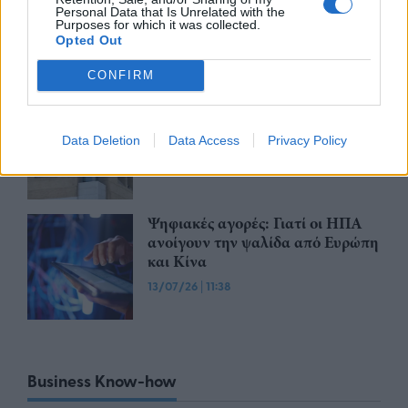
στην ΑΜΚ – Η τιμή διάθεσης έως
Personal Data that Is Unrelated with the
4,40 ευρώ ανά μετοχή
Purposes for which it was collected.
Opted Out
15/07/26
|
14:53
CONFIRM
Eurobank: Αγόρασε 2,27 εκατ.
ίδιες μετοχές έναντι 9,79 εκατ.
ευρώ
Data Deletion
Data Access
Privacy Policy
13/07/26
|
12:00
Ψηφιακές αγορές: Γιατί οι ΗΠΑ
ανοίγουν την ψαλίδα από Ευρώπη
και Κίνα
13/07/26
|
11:38
Business Know-how