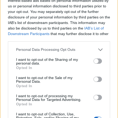
interest-based ads based on personal information utilized by
Η Euronext Athens υποδέχθηκε
us or personal information disclosed to third parties prior to
την ElvalHalcor για την έναρξη
your opt-out. You may separately opt-out of the further
διαπραγμάτευσης των νέων
disclosure of your personal information by third parties on the
μετοχών
IAB’s list of downstream participants. This information may
also be disclosed by us to third parties on the
IAB’s List of
23/07/26
|
10:55
Downstream Participants
that may further disclose it to other
EΛΒΑΛΧΑΛΚΟΡ: Με την
third parties.
αύξηση μετοχικού κεφαλαίου θα
Personal Data Processing Opt Outs
χρηματοδοτηθεί επενδυτικό
πρόγραμμα 855 εκατ. ευρω για
I want to opt-out of the Sharing of my
την περίοδο 2026-2030
personal data.
Opted In
22/07/26
|
13:55
Αύξηση μετοχικού κεφαλαίου
I want to opt-out of the Sale of my
Personal Data.
Aktor: Ενδέχεται να αυξηθεί το
Opted In
ποσό της ΑΜΚ εάν το επενδυτικό
ενδιαφέρον είναι μεγάλο
I want to opt-out of processing my
Personal Data for Targeted Advertising.
16/07/26
|
13:49
Opted In
ΕΛΒΑΛΧΑΛΚΟΡ: Υπερκάλυψη
I want to opt-out of Collection, Use,
Retention, Sale, and/or Sharing of my