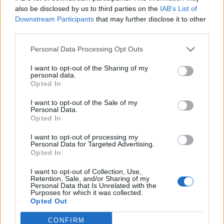
χρηματοδοτηθεί επενδυτικό
also be disclosed by us to third parties on the
IAB’s List of
πρόγραμμα 855 εκατ. ευρω για
Downstream Participants
that may further disclose it to other
την περίοδο 2026-2030
third parties.
22/07/26
|
13:55
Personal Data Processing Opt Outs
Αύξηση μετοχικού κεφαλαίου
Aktor: Ενδέχεται να αυξηθεί το
I want to opt-out of the Sharing of my
personal data.
ποσό της ΑΜΚ εάν το επενδυτικό
Opted In
ενδιαφέρον είναι μεγάλο
I want to opt-out of the Sale of my
16/07/26
|
13:49
Personal Data.
Opted In
ΕΛΒΑΛΧΑΛΚΟΡ: Υπερκάλυψη
στην ΑΜΚ – Η τιμή διάθεσης έως
I want to opt-out of processing my
4,40 ευρώ ανά μετοχή
Personal Data for Targeted Advertising.
Opted In
15/07/26
|
14:53
I want to opt-out of Collection, Use,
Retention, Sale, and/or Sharing of my
Personal Data that Is Unrelated with the
Eurobank: Αγόρασε 2,27 εκατ.
Purposes for which it was collected.
ίδιες μετοχές έναντι 9,79 εκατ.
Opted Out
ευρώ
CONFIRM