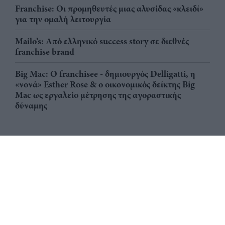
Franchise: Οι προμηθευτές μιας αλυσίδας «κλειδί»
για την ομαλή λειτουργία
Mailo’s: Από ελληνικό success story σε διεθνές
franchise brand
Big Mac: Ο franchisee - δημιουργός Delligatti, η
«νονά» Esther Rose & ο οικονομικός δείκτης Big
Mac ως εργαλείο μέτρησης της αγοραστικής
δύναμης