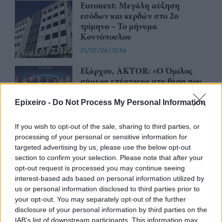
Euronext: Μεγάλη αύξηση
εσόδων και κερδών στο 2ο
τρίμηνο – Το μήνυμα
Κοντόπουλου
31/07/26
|
13:56
Εξάρχου, AKTOR: «Ο Όμιλος
σήμερα επέστρεψε στη θέση που
όφειλε να βρίσκεται, δηλαδή
στην κορυφή της αγοράς σε
Epixeiro -
Do Not Process My Personal Information
Ελλάδα και ΝΑ Ευρώπη»
28/07/26
|
12:57
If you wish to opt-out of the sale, sharing to third parties, or
processing of your personal or sensitive information for
Η Euronext Athens υποδέχθηκε
targeted advertising by us, please use the below opt-out
την ElvalHalcor για την έναρξη
section to confirm your selection. Please note that after your
διαπραγμάτευσης των νέων
opt-out request is processed you may continue seeing
μετοχών
interest-based ads based on personal information utilized by
23/07/26
|
10:55
us or personal information disclosed to third parties prior to
your opt-out. You may separately opt-out of the further
EΛΒΑΛΧΑΛΚΟΡ: Με την
disclosure of your personal information by third parties on the
αύξηση μετοχικού κεφαλαίου θα
IAB’s list of downstream participants. This information may