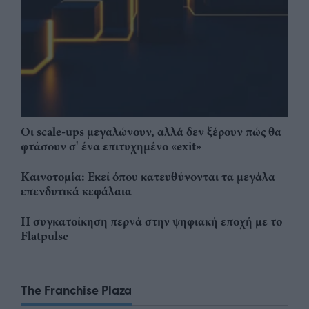
Οι scale-ups μεγαλώνουν, αλλά δεν ξέρουν πώς θα
φτάσουν σ' ένα επιτυχημένο «exit»
Καινοτομία: Εκεί όπου κατευθύνονται τα μεγάλα
επενδυτικά κεφάλαια
Η συγκατοίκηση περνά στην ψηφιακή εποχή με το
Flatpulse
The Franchise Plaza