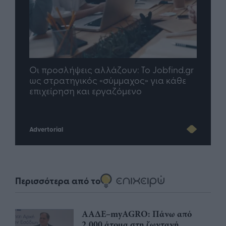
Οι προσλήψεις αλλάζουν: To Jobfind.gr
TP G
σης
ως στρατηγικός «σύμμαχος» για κάθε
μέλλ
επιχείρηση και εργαζόμενο
Advertorial
Περισσότερα από το
ΑΑΔΕ–myAGRO: Πάνω από
2.000 άτομα στη ζωντανή