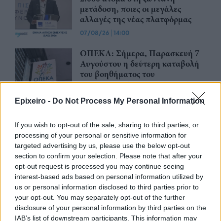
μετάδοση, ποιες οι μεγάλες
αλλαγές της νέας πλατφόρμας
07/08/26
|
14:00
ΟΠΕΚΑ: Σήμερα, Παρασκευή 7
Αυγούστου η δεύτερη καταβολή
του βοηθήματος του
Λογαριασμού Αγροτικής Εστίας
07/08/26
|
12:35
Epixeiro -
Do Not Process My Personal Information
ΑΑΔΕ: Αιτήσεις για ενίσχυση de
If you wish to opt-out of the sale, sharing to third parties, or
minimis αναφορικά με δυσμενείς
processing of your personal or sensitive information for
καιρικές συνθήκες, παγετό και
targeted advertising by us, please use the below opt-out
λειψυδρία
section to confirm your selection. Please note that after your
07/08/26
|
11:06
opt-out request is processed you may continue seeing
interest-based ads based on personal information utilized by
ΟΣΔΕ: Στη νέα ψηφιακή εποχή οι
us or personal information disclosed to third parties prior to
αιτήσεις ενίσχυσης μέσω της
your opt-out. You may separately opt-out of the further
πλατφόρμας myAGRO
disclosure of your personal information by third parties on the
06/08/26
|
11:26
IAB’s list of downstream participants. This information may