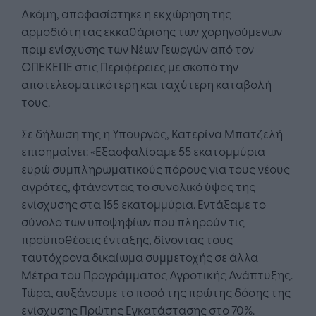
Ακόμη, αποφασίστηκε η εκχώρηση της
αρμοδιότητας εκκαθάρισης των χορηγούμενων
πριμ ενίσχυσης των Νέων Γεωργών από τον
ΟΠΕΚΕΠΕ στις Περιφέρειες με σκοπό την
αποτελεσματικότερη και ταχύτερη καταβολή
τους.
Σε δήλωση της η Υπουργός, Κατερίνα Μπατζελή
επισημαίνει: «Εξασφαλίσαμε 55 εκατομμύρια
ευρώ συμπληρωματικούς πόρους για τους νέους
αγρότες, φτάνοντας το συνολικό ύψος της
ενίσχυσης στα 155 εκατομμύρια. Εντάξαμε το
σύνολο των υποψηφίων που πληρούν τις
προϋποθέσεις ένταξης, δίνοντας τους
ταυτόχρονα δικαίωμα συμμετοχής σε άλλα
Μέτρα του Προγράμματος Αγροτικής Ανάπτυξης.
Τώρα, αυξάνουμε το ποσό της πρώτης δόσης της
ενίσχυσης Πρώτης Εγκατάστασης στο 70%.