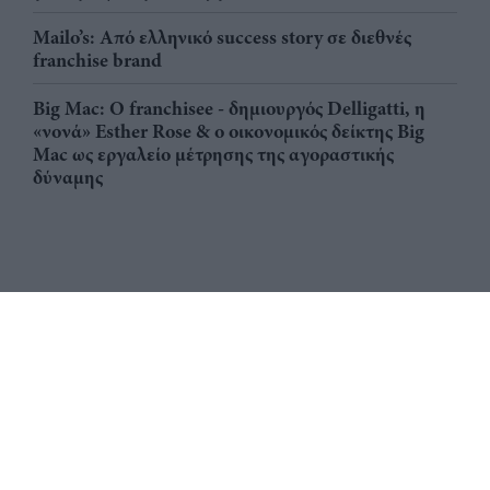
Mailo’s: Από ελληνικό success story σε διεθνές
franchise brand
Big Mac: Ο franchisee - δημιουργός Delligatti, η
«νονά» Esther Rose & ο οικονομικός δείκτης Big
Mac ως εργαλείο μέτρησης της αγοραστικής
δύναμης