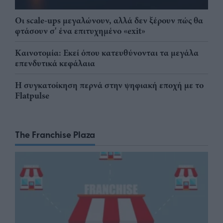
Οι scale-ups μεγαλώνουν, αλλά δεν ξέρουν πώς θα
φτάσουν σ' ένα επιτυχημένο «exit»
Καινοτομία: Εκεί όπου κατευθύνονται τα μεγάλα
επενδυτικά κεφάλαια
Η συγκατοίκηση περνά στην ψηφιακή εποχή με το
Flatpulse
The Franchise Plaza