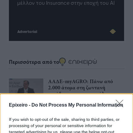
άθε
μέλλον του Insurance στην εποχή του AI
σου 
Advertorial
Περισσότερα από το
ΑΑΔΕ–myAGRO: Πάνω από
2.000 άτομα στη ζωντανή
μετάδοση, ποιες οι μεγάλες
αλλαγές της νέας πλατφόρμας
Epixeiro -
Do Not Process My Personal Information
07/08/26
|
14:00
If you wish to opt-out of the sale, sharing to third parties, or
ΟΠΕΚΑ: Σήμερα, Παρασκευή 7
processing of your personal or sensitive information for
Αυγούστου η δεύτερη καταβολή
targeted advertising by us, please use the below opt-out