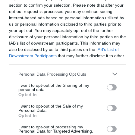
του βοηθήματος του
section to confirm your selection. Please note that after your
Λογαριασμού Αγροτικής Εστίας
opt-out request is processed you may continue seeing
07/08/26
|
12:35
interest-based ads based on personal information utilized by
us or personal information disclosed to third parties prior to
ΑΑΔΕ: Αιτήσεις για ενίσχυση de
your opt-out. You may separately opt-out of the further
minimis αναφορικά με δυσμενείς
disclosure of your personal information by third parties on the
καιρικές συνθήκες, παγετό και
IAB’s list of downstream participants. This information may
λειψυδρία
also be disclosed by us to third parties on the
IAB’s List of
07/08/26
|
11:06
Downstream Participants
that may further disclose it to other
third parties.
ΟΣΔΕ: Στη νέα ψηφιακή εποχή οι
αιτήσεις ενίσχυσης μέσω της
Personal Data Processing Opt Outs
πλατφόρμας myAGRO
I want to opt-out of the Sharing of my
06/08/26
|
11:26
personal data.
Opted In
ΑΑΔΕ, πλατφόρμα myAGRO: Σε
I want to opt-out of the Sale of my
Personal Data.
λειτουργία από σήμερα η νέα
Opted In
Ενιαία Αίτηση Ενίσχυσης 2026
I want to opt-out of processing my
04/08/26
|
15:47
Personal Data for Targeted Advertising.