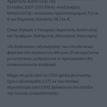
Αγροτικής Ανάπτυξης της
Ελλάδας 2007-2013 (ΠΑΑ) «Αλέξανδρος
Μπαλτατζής» συνολικού προϋπολογισμού 71,2 εκ.
€ και δημόσιας δαπάνης 38,7 εκ. €.
Όπως δήλωσε ο Υπουργός Αγροτικής Ανάπτυξης
και Τροφίμων, Καθηγητής Αθανάσιος Τσαυτάρης:
«Οι διαδικασίες αξιολόγησης των επενδυτικών
φακέλων στο πλαίσιο του Μέτρου 121 συνεχίζονται
με εντατικούς ρυθμούς και οι προεγκρίσεις θα
ανακοινώνονται σταδιακά.
Μέχρι στιγμής από τα 7.700 σχέδια βελτίωσης,
έχουν αξιολογηθεί 3.377, εκ των οποίων
περισσότερα από 1.000, βρίσκονται στο στάδιο
της τελικής γνωμοδότησης».