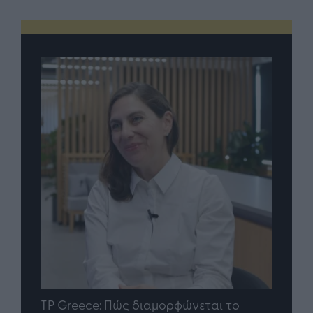
nd.gr
TP Greece: Πώς διαμορφώνεται το
Η ομ