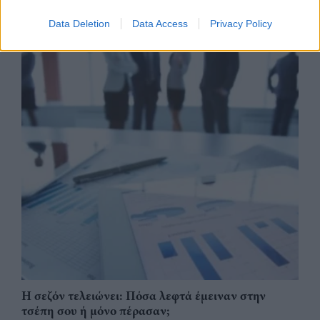
Data Deletion
Data Access
Privacy Policy
Η σεζόν τελειώνει: Πόσα λεφτά έμειναν στην
τσέπη σου ή μόνο πέρασαν;