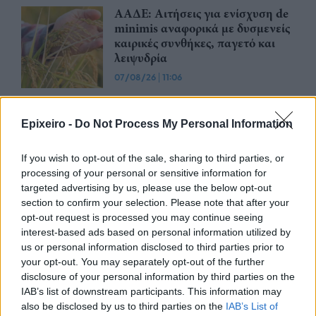
ΑΑΔΕ: Αιτήσεις για ενίσχυση de
minimis αναφορικά με δυσμενείς
καιρικές συνθήκες, παγετό και
λειψυδρία
07/08/26
|
11:06
ΟΣΔΕ: Στη νέα ψηφιακή εποχή οι
αιτήσεις ενίσχυσης μέσω της
Epixeiro -
Do Not Process My Personal Information
πλατφόρμας myAGRO
06/08/26
|
11:26
If you wish to opt-out of the sale, sharing to third parties, or
processing of your personal or sensitive information for
targeted advertising by us, please use the below opt-out
ΑΑΔΕ, πλατφόρμα myAGRO: Σε
section to confirm your selection. Please note that after your
λειτουργία από σήμερα η νέα
opt-out request is processed you may continue seeing
Ενιαία Αίτηση Ενίσχυσης 2026
interest-based ads based on personal information utilized by
us or personal information disclosed to third parties prior to
04/08/26
|
15:47
your opt-out. You may separately opt-out of the further
disclosure of your personal information by third parties on the
ΑΑΔΕ: Διενεργήθηκε ο πρώτος
IAB’s list of downstream participants. This information may
μαζικός επιτόπιος έλεγχος για
also be disclosed by us to third parties on the
IAB’s List of