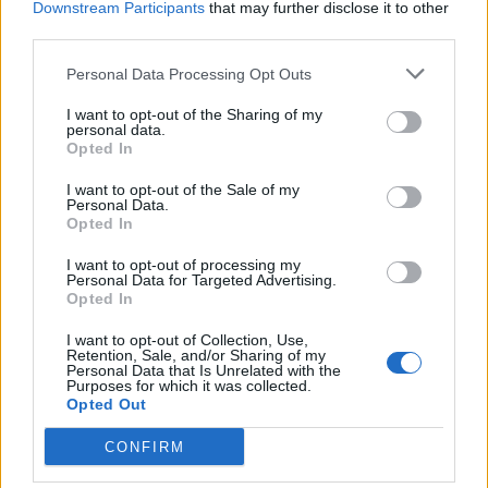
αγροτικές επιδοτήσεις
Downstream Participants
that may further disclose it to other
third parties.
03/08/26
|
12:09
Personal Data Processing Opt Outs
ΥΠΑΑΤ: Παρέμβαση για τη
I want to opt-out of the Sharing of my
στήριξη των αγροτών που
personal data.
Opted In
υπέστησαν ζημιές από τα έντονα
καιρικά φαινόμενα του Ιουλίου
I want to opt-out of the Sale of my
Personal Data.
30/07/26
|
15:30
Opted In
Ανοδική η τάση για τις αγορές
I want to opt-out of processing my
αγροτικών προϊόντων - Τι
Personal Data for Targeted Advertising.
προβλέπει η έκθεση της Τράπεζας
Opted In
Πειραιώς για τη βραχυπρόθεσμη
τάση
I want to opt-out of Collection, Use,
Retention, Sale, and/or Sharing of my
Personal Data that Is Unrelated with the
27/07/26
|
15:24
Purposes for which it was collected.
Opted Out
CONFIRM
Business Know-how