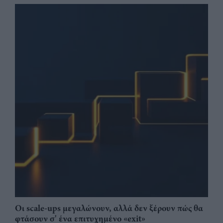
Οι scale-ups μεγαλώνουν, αλλά δεν ξέρουν πώς θα
φτάσουν σ' ένα επιτυχημένο «exit»