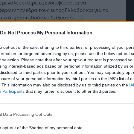
 μεγάλες εταιρείες ενδιαφέρονται να
έρουν την έδρα τους εκτός Ελλάδος και για το
τή Νοημοσύνη: το νέο
Οι προσλήψεις αλλάζουν: To
αυτό προσπαθούν να δείξουν ότι το
γικό σύστημα της
Jobfind.gr ως στρατηγικός
ύτερο μέρος του τζίρου τους προέρχεται από
ησης
«σύμμαχος» για κάθε
ς εκτός της χώρας.
Do Not Process My Personal Information
επιχείρηση και εργαζόμενο
ειται για μεγάλο χτύπημα το οποίο δέχεται η
to opt-out of the sale, sharing to third parties, or processing of your per
βαθύτατα τραυματισμένη ελληνική Οικονομία,
formation for targeted advertising by us, please use the below opt-out s
 οι επιχειρήσεις αυτές θα παύσουν να
r selection. Please note that after your opt-out request is processed y
eing interest-based ads based on personal information utilized by us or
χουν αμέσως ή εμμέσως πόρους μέσω της
disclosed to third parties prior to your opt-out. You may separately opt-
ογίας κ.λπ. στην ανοικοδόμηση της Ελληνικής
losure of your personal information by third parties on the IAB’s list of
ομίας. Όσο για τις εγκαταστάσεις τους που
. This information may also be disclosed by us to third parties on the
IA
 δηλώνουν θα παραμείνουν στην Ελλάδα,
Participants
that may further disclose it to other third parties.
ει έντονος ο φόβος, ότι σταδιακά θα κλείνουν
ονάδες τους αφήνοντας στην ανεργία
ντάδες εργαζομένους. Τελικά, φαίνεται ότι η
l Data Processing Opt Outs
ική σκληρής λιτότητας δεν έχει αποσοβήσει στη
δηση του επιχειρηματία τον κίνδυνο εξόδου από
o opt-out of the Sharing of my personal data.