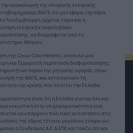
την ανακοίνωση της ιστορικής ελληνικής
τοβιομηχανίας ΦΑΓΕ, ότι μεταφέρει την έδρα
το Λουξεμβούργο, έρχεται τώρα και η
ύτερη ελληνική εταιρεία βάσει
αιοποίησης, να διαγράφεται από το
ατιστήριο Αθηνών.
ηση της Coca-Cola Hellenic, αποτελεί μια
τερη και ξεχωριστή περίπτωση διαφοροποίησης
τηριοτήτων πέραν της μητρικής αγοράς, όπως
 κίνηση της ΦΑΓΕ, και αντανακλούν τη
ότητα της κρίσης που πλήττει την Ελλάδα.
γματικότητα είναι ότι η Ελλάδα γίνεται όλο και
ερο ελκυστική στην επιχειρηματικότητα ενώ
αίνεται να υπάρχουν πολιτικές αντιστάσεις στις
ινήσεις της έδρας τέτοιου μεγέθους εταιρειών,
μαίνει ο Σύνδεσμος Α.Ε. & ΕΠΕ και τονίζει ότι και