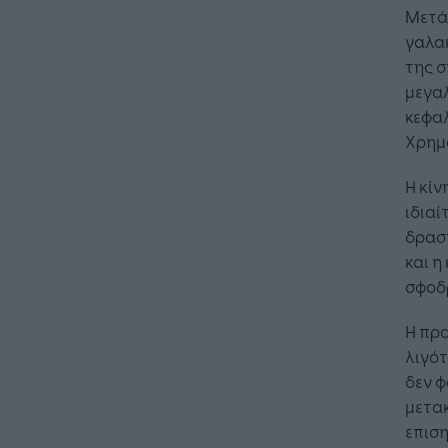
Μετά 
γαλακ
της σ
μεγαλ
κεφαλ
Χρημ
Η κίν
ιδιαί
δρασ
και η
σφοδρ
Η πρα
λιγότ
δεν φ
μετακ
επιση