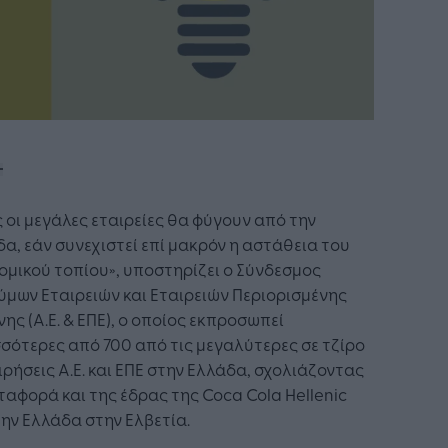
 οι μεγάλες εταιρείες θα φύγουν από την
α, εάν συνεχιστεί επί μακρόν η αστάθεια του
ομικού τοπίου», υποστηρίζει ο Σύνδεσμος
μων Εταιρειών και Εταιρειών Περιορισμένης
ης (Α.Ε. & ΕΠΕ), ο οποίος εκπροσωπεί
σότερες από 700 από τις μεγαλύτερες σε τζίρο
ιρήσεις Α.Ε. και ΕΠΕ στην Ελλάδα, σχολιάζοντας
ταφορά και της έδρας της Coca Cola Hellenic
ην Ελλάδα στην Ελβετία.