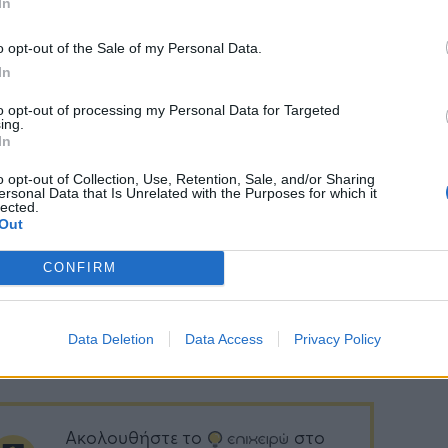
ρώ ενώ, παρά τα όσα ευαγγελίζονται οι εκάστοτε
In
νήσεις για την προσέλκυση επενδύσεων με
o opt-out of the Sale of my Personal Data.
σίες μιας στάσεως και λοιπές παρόμοιες
In
ις, η Ελλάδα παραμένει αφιλόξενη όχι μόνο για
αλλά και για τις ήδη υπάρχουσες επιχειρήσεις.
to opt-out of processing my Personal Data for Targeted
ing.
γάλη μας λύπη διαπιστώνουμε ότι τα ευχολόγια
In
ίζονται συστηματικά»,
καταλήγει στο σχόλιό
 Σύνδεσμος Α.Ε.- ΕΠΕ κι επισημαίνει ότι οι
o opt-out of Collection, Use, Retention, Sale, and/or Sharing
ersonal Data that Is Unrelated with the Purposes for which it
θρωτικές μεταρρυθμίσεις που «ευαγγελίζονταν»
lected.
Out
βερνώντες δεν έχουν αποδώσει σε τίποτε άλλο
μόνον σε κλείσιμο επιχειρήσεων, υψηλότατη
CONFIRM
γία, σκληρή φορολόγηση ελλείψει άλλων εσόδων
ε εξαθλίωση της ελληνικής επιχειρηματικότητας
ης κοινωνίας, γενικότερα.
Data Deletion
Data Access
Privacy Policy
Ακολουθήστε το
στο