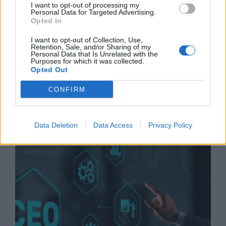
I want to opt-out of processing my
21/07/26
|
11:34
Personal Data for Targeted Advertising.
Opted In
ΕΒΕΠ: Το τίμημα της
αβεβαιότητας από τα «διόδια», τις
I want to opt-out of Collection, Use,
Retention, Sale, and/or Sharing of my
εμπορικές συμφωνίες και τον νέο
Personal Data that Is Unrelated with the
αποκλεισμό των Στενών του
Purposes for which it was collected.
Opted Out
Ορμούζ
16/07/26
|
17:56
CONFIRM
Business Know-how
Data Deletion
Data Access
Privacy Policy