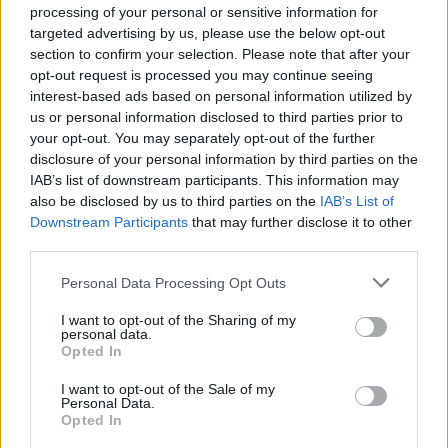
μετάθεση εφαρμογής για το 2026
processing of your personal or sensitive information for
targeted advertising by us, please use the below opt-out
03/08/26
|
15:12
section to confirm your selection. Please note that after your
opt-out request is processed you may continue seeing
Συνάντηση με τον γεν.
interest-based ads based on personal information utilized by
γραμματέα Διαχείρισης
us or personal information disclosed to third parties prior to
Αποβλήτων για τη διαχείριση του
your opt-out. You may separately opt-out of the further
Γυαλιού πραγματοποίησαν
disclosure of your personal information by third parties on the
ΓΣΕΒΕΕ και ΠΟΕΒΥ
IAB’s list of downstream participants. This information may
03/08/26
|
14:07
also be disclosed by us to third parties on the
IAB’s List of
Downstream Participants
that may further disclose it to other
Η νέα ευρωπαϊκή έκθεση για την
third parties.
ψηφιακή υγεία ανοίγει τις πύλες
της στο Βερολίνο από τις 26 έως
Personal Data Processing Opt Outs
τις 28 Οκτωβρίου
29/07/26
|
15:21
I want to opt-out of the Sharing of my
personal data.
Opted In
Ο GR.EC.A. έλαβε μέρος στο 21st
Round Table Discussion σχετικά
I want to opt-out of the Sale of my
με την καταπολέμηση του
Personal Data.
Opted In
παράνομου ηλεκτρονικού
εμπορίου