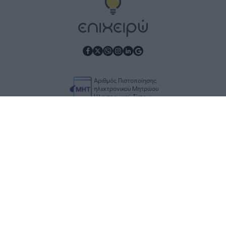
Αριθμός Πιστοποίησης
ηλεκτρονικού Μητρώου
Ηλεκτρονικού Τύπου:
Μ.Η.Τ. 252100
Επικοινωνία
Διαφήμιση
Ταυτότητα
Όροι χρήσης
Προστασία Δεδομένων
RSS
© 2011-2026 epixeiro.gr
infiΝitas
Monetized by