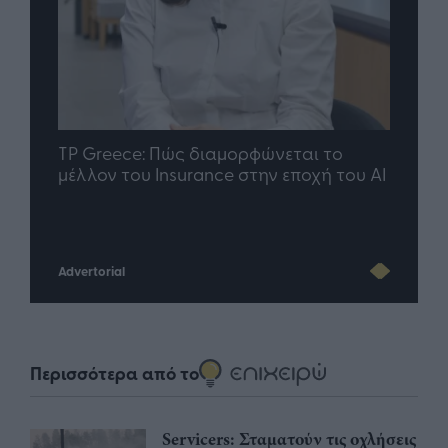
nd.gr
TP Greece: Πώς διαμορφώνεται το
Η ομ
άθε
μέλλον του Insurance στην εποχή του AI
σου 
Advertorial
Περισσότερα από το
Servicers: Σταματούν τις οχλήσεις