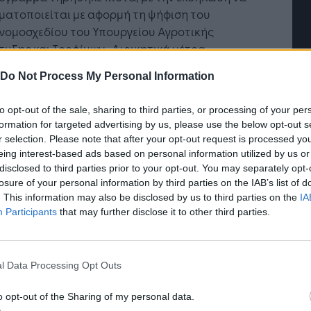
ματοποιείται με αφορμή τη ψήφιση του
νομοσχεδίου του Υπουργείου Αγροτικής
υξης και Τροφίμων «Διοικητικά μέτρα,
κασίες και κυρώσεις στους τομείς της υγιεινής
Do Not Process My Personal Information
σφάλειας των τροφίμων και των ζωοτροφών, της
ς και προστασίας των ζώων ως και της
to opt-out of the sale, sharing to third parties, or processing of your per
ίρισης των ζωικών υποπροϊόντων και λοιπές
formation for targeted advertising by us, please use the below opt-out s
ξεις αρμοδιότητας του Υπουργείου Αγροτικής
r selection. Please note that after your opt-out request is processed y
Η Τεχνητή Νοημοσύνη: το νέο
Οι προσλήψεις αλλά
υξης και Τροφίμων» και την εισαγωγή δύο νέων
eing interest-based ads based on personal information utilized by us or
λειτουργικό σύστημα της
Jobfind.gr ως στρατ
οτόμων θεσμών που βοηθούν στην παραγωγική
disclosed to third parties prior to your opt-out. You may separately opt-
επιχείρησης
«σύμμαχος» για κάθε
losure of your personal information by third parties on the IAB’s list of
ναπτυξιακή προσπάθεια της χώρας, αλλά και
επιχείρηση και εργα
. This information may also be disclosed by us to third parties on the
IA
ανάδειξη του πρωτογενούς τομέα: το
Participants
that may further disclose it to other third parties.
ειτουργικό Αγρόκτημα και την Οικοτεχνία.
ώνεται ότι το Πολυλειτουργικό Αγρόκτημα
l Data Processing Opt Outs
λεί μια νέα μορφή επιχειρηματικής
τηριότητας, η οποία συνδυάζει διάφορες
o opt-out of the Sharing of my personal data.
ις και υπηρεσίες που αναδεικνύουν την