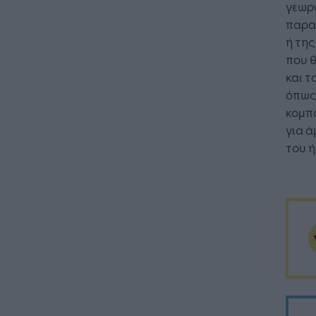
γεωρ
παρα
ή της
που θ
και τ
όπως 
κομπό
για ά
του ή