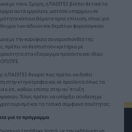
να με τον κ. Σμύρη, η ΠΑΣΕΓΕΣ βλέπει θετικά τα
ύργια αυτά εργαλεία, ωστόσο υπάρχουν σε
εμότητα κάποια θέματα προς επίλυση, όπως για
δειγμα των αδειών και θεμάτων φορολογικών.
ωνα με την κορυφαία συνομοσπονδία της
, πρέπει να θεσπιστούν κριτήρια με
ραιότητα στα εξαγώγιμα προϊόντα και ιδίως
ΠΟΠ/ΠΓΕ.
ς η ΠΑΣΕΓΕΣ θεωρεί πως πρέπει να δοθεί
η στην κτηνοτροφία και σε προϊόντα όπως τα
α κ.λπ., καθώς επίσης στην αν΄πτυξη
γασιών. Τέλος πρέπει να υπάρξει σύνδεση με
γροτουρισμό και τα τοπικά σύμφωνα ποιότητας.
εία για το πρόγραμμα
όγραμμα τηρήθηκε πιστά, με την εκδήλωση να