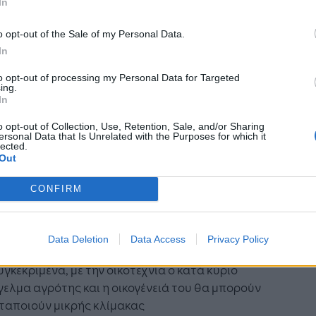
In
ική ζωή, τα αγροτικά προϊόντα, τις ντόπιες
εργητικές μεθόδους παραγωγής, τις συνήθειες
o opt-out of the Sale of my Personal Data.
αθημερινής ζωής των κατοίκων κ.ά. Το
In
ειτουργικό αγρόκτημα διαθέτει τουλάχιστον:
to opt-out of processing my Personal Data for Targeted
εργήσιμη έκταση, φυτικό ή ζωικό κεφάλαιο,
ing.
 εστίασης ή δυνατότητα εκπαίδευσης ή
In
τότητα επίδειξης και παρακολούθησης της
o opt-out of Collection, Use, Retention, Sale, and/or Sharing
ωγικής διαδικασίας ή οικοτεχνικής
ersonal Data that Is Unrelated with the Purposes for which it
lected.
ποίησης.
Out
οσοφία του θεσμού της οικοτεχνίας είναι η
CONFIRM
υση του οικογενειακού εισοδήματος του
ωγού και η επιστροφή, διάδοση και στήριξη
παραδοσιακών συνταγών και προϊόντων.
Data Deletion
Data Access
Privacy Policy
υγκεκριμένα, με την οικοτεχνία ο κατά κύριο
ελμα αγρότης και η οικογένειά του θα μπορούν
ταποιούν μικρής κλίμακας