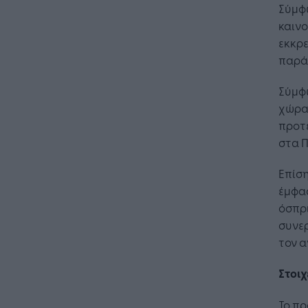
Σύμφω
καινο
εκκρ
παρά
Σύμφ
χώρας
προτε
στα 
Επίση
έμφασ
όσπρι
συνερ
τον α
Στοιχ
Το πρ