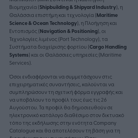
Βιομηχανία (
Shipbuilding & Shipyard Industry
), η
Θαλάσσια επιστήμη και τεχνολογία (
Maritime
Science & Ocean Technology
), η Πλοήγηση και
Εντοπισμός (
Navigation & Positioning
), οι
Τεχνολογίες λιμένος (Port Technology), τα
Συστήματα διαχείρισης φορτίου (
Cargo Handling
Systems
) και οι Θαλάσσιες υπηρεσίες (Maritime
Services).
Όσοι ενδιαφέρονται να συμμετάσχουν στις
επιχειρηματικές συναντήσεις, καλούνται να
συμπληρώσουν τη σχετική φόρμα εγγραφής και
να υποβάλουν το προφίλ τους έως τις 26
Αυγούστου. Τα προφίλ θα δημοσιευθούν σε
ηλεκτρονικό κατάλογο διαθέσιμο στον δικτυακό
τόπο της εκδήλωσης στην ενότητα Company
Catalogue και θα αποτελέσουν τη βάση για τη
διοργάνωση των συναντήσεων. Όσοι