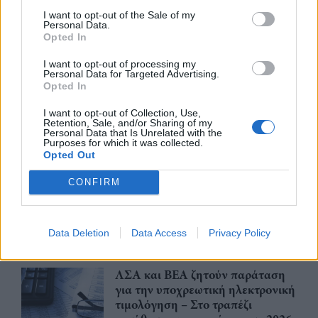
πυρόπληκτους - Θα λάβουν μέτρα
I want to opt-out of the Sale of my
Personal Data.
ανακούφισης
Opted In
05/08/26
|
15:44
I want to opt-out of processing my
Personal Data for Targeted Advertising.
Παράταση στην υποχρεωτική
Opted In
ηλεκτρονική τιμολόγηση μέσω
παρόχου ζητούν Βιοτεχνικό
I want to opt-out of Collection, Use,
Επιμελητήριο Αθήνας -
Retention, Sale, and/or Sharing of my
Personal Data that Is Unrelated with the
Λογιστικός Σύλλογος Αθηνών
Purposes for which it was collected.
Opted Out
04/08/26
|
15:57
Ένωση Ελληνικών Τραπεζών:
CONFIRM
Οικονομική ενίσχυση και
διαγραφή χρεών στις οικογένειες
των θυμάτων από τις φωτιές
Data Deletion
Data Access
Privacy Policy
04/08/26
|
12:08
ΛΣΑ και ΒΕΑ ζητούν παράταση
για την υποχρεωτική ηλεκτρονική
τιμολόγηση – Στο τραπέζι