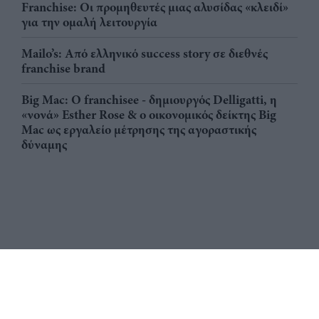
Franchise: Οι προμηθευτές μιας αλυσίδας «κλειδί»
για την ομαλή λειτουργία
Mailo’s: Από ελληνικό success story σε διεθνές
franchise brand
Big Mac: Ο franchisee - δημιουργός Delligatti, η
«νονά» Esther Rose & ο οικονομικός δείκτης Big
Mac ως εργαλείο μέτρησης της αγοραστικής
δύναμης