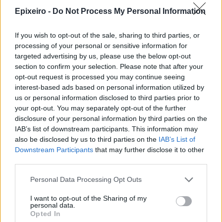
Epixeiro -
Do Not Process My Personal Information
If you wish to opt-out of the sale, sharing to third parties, or
processing of your personal or sensitive information for
targeted advertising by us, please use the below opt-out
section to confirm your selection. Please note that after your
nd.gr
TP Greece: Πώς διαμορφώνεται το
Η ομ
opt-out request is processed you may continue seeing
άθε
μέλλον του Insurance στην εποχή του AI
σου 
interest-based ads based on personal information utilized by
us or personal information disclosed to third parties prior to
your opt-out. You may separately opt-out of the further
disclosure of your personal information by third parties on the
Advertorial
IAB’s list of downstream participants. This information may
also be disclosed by us to third parties on the
IAB’s List of
Downstream Participants
that may further disclose it to other
third parties.
Περισσότερα από το
Personal Data Processing Opt Outs
I want to opt-out of the Sharing of my
personal data.
Servicers: Σταματούν τις οχλήσεις
Opted In
προς τους δανειολήπτες