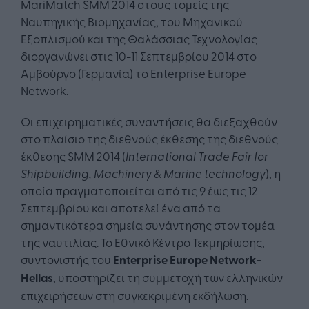
MariMatch SMM 2014 στους τομείς της
Ναυπηγικής Βιομηχανίας, του Μηχανικού
Εξοπλισμού και της Θαλάσσιας Τεχνολογίας
διοργανώνει στις 10-11 Σεπτεμβρίου 2014 στο
Αμβούργο (Γερμανία) το Enterprise Europe
Network.
Οι επιχειρηματικές συναντήσεις θα διεξαχθούν
στο πλαίσιο της διεθνούς έκθεσης της διεθνούς
έκθεσης SMM 2014 (
International Trade Fair for
Shipbuilding, Machinery & Marine technology
), η
οποία πραγματοποιείται από τις 9 έως τις 12
Σεπτεμβρίου και αποτελεί ένα από τα
σημαντικότερα σημεία συνάντησης στον τομέα
της ναυτιλίας. Το Εθνικό Κέντρο Τεκμηρίωσης,
συντονιστής του
Enterprise Europe Network-
Hellas
, υποστηρίζει τη συμμετοχή των ελληνικών
επιχειρήσεων στη συγκεκριμένη εκδήλωση.