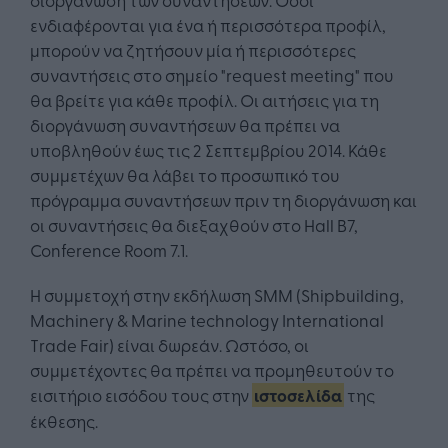
ενδιαφέρονται για ένα ή περισσότερα προφίλ,
μπορούν να ζητήσουν μία ή περισσότερες
συναντήσεις στο σημείο "request meeting" που
θα βρείτε για κάθε προφίλ. Οι αιτήσεις για τη
διοργάνωση συναντήσεων θα πρέπει να
υποβληθούν έως τις 2 Σεπτεμβρίου 2014. Κάθε
συμμετέχων θα λάβει το προσωπικό του
πρόγραμμα συναντήσεων πριν τη διοργάνωση και
οι συναντήσεις θα διεξαχθούν στο Hall B7,
Conference Room 7.1.
Η συμμετοχή στην εκδήλωση SMM (Shipbuilding,
Machinery & Marine technology Ιnternational
Τrade Fair) είναι δωρεάν. Ωστόσο, οι
συμμετέχοντες θα πρέπει να προμηθευτούν το
εισιτήριο εισόδου τους στην
ιστοσελίδα
της
έκθεσης.