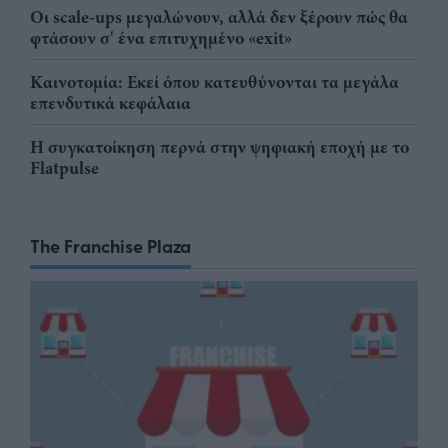
Οι scale-ups μεγαλώνουν, αλλά δεν ξέρουν πώς θα
φτάσουν σ' ένα επιτυχημένο «exit»
Καινοτομία: Εκεί όπου κατευθύνονται τα μεγάλα
επενδυτικά κεφάλαια
Η συγκατοίκηση περνά στην ψηφιακή εποχή με το
Flatpulse
The Franchise Plaza