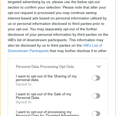
04/08/26
|
15:57
targeted advertising by us, please use the below opt-out
section to confirm your selection. Please note that after your
Ένωση Ελληνικών Τραπεζών:
opt-out request is processed you may continue seeing
Οικονομική ενίσχυση και
interest-based ads based on personal information utilized by
διαγραφή χρεών στις οικογένειες
us or personal information disclosed to third parties prior to
των θυμάτων από τις φωτιές
your opt-out. You may separately opt-out of the further
04/08/26
|
12:08
disclosure of your personal information by third parties on the
IAB’s list of downstream participants. This information may
ΛΣΑ και ΒΕΑ ζητούν παράταση
also be disclosed by us to third parties on the
IAB’s List of
για την υποχρεωτική ηλεκτρονική
Downstream Participants
that may further disclose it to other
τιμολόγηση – Στο τραπέζι
third parties.
μετάθεση εφαρμογής για το 2026
Personal Data Processing Opt Outs
03/08/26
|
15:12
I want to opt-out of the Sharing of my
Συνάντηση με τον γεν.
personal data.
γραμματέα Διαχείρισης
Opted In
Αποβλήτων για τη διαχείριση του
I want to opt-out of the Sale of my
Γυαλιού πραγματοποίησαν
Personal Data.
ΓΣΕΒΕΕ και ΠΟΕΒΥ
Opted In
03/08/26
|
14:07
I want to opt-out of processing my
Personal Data for Targeted Advertising.