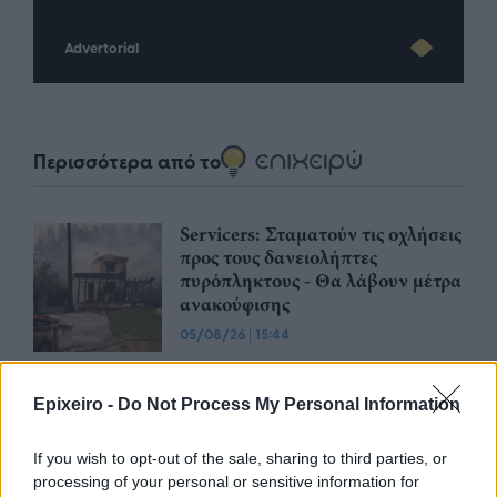
Advertorial
Περισσότερα από το
Servicers: Σταματούν τις οχλήσεις
προς τους δανειολήπτες
πυρόπληκτους - Θα λάβουν μέτρα
ανακούφισης
05/08/26
|
15:44
Παράταση στην υποχρεωτική
ηλεκτρονική τιμολόγηση μέσω
Epixeiro -
Do Not Process My Personal Information
παρόχου ζητούν Βιοτεχνικό
Επιμελητήριο Αθήνας -
If you wish to opt-out of the sale, sharing to third parties, or
Λογιστικός Σύλλογος Αθηνών
processing of your personal or sensitive information for