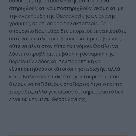
συνδέσεις της Θεσσαλονίκης θα πρέπει να
στηριχθούν και να υποστηριχθούν, ακόμη και με
την ανακήρυξη της Θεσσαλονίκης ως άγονης
γραμμής, σε ότι αφορά την ακτοπλοΐα. Το
υπουργείο Ναυτιλίας δεν μπορεί ούτε να κωφεύει,
ούτε να επικαλείται την ιδιωτική πρωτοβουλία,
ούτε να μένει στον τύπο του νόμου. Οφείλει να
λύσει το πρόβλημα με βάση τη δυναμική της
Βορείου Ελλάδος και την προοπτική να
εξυπηρετηθούν οι κάτοικοι της περιοχής, αλλά
και οι Βαλκάνιοι επισκέπτες και τουρίστες, που
θέλουν να ταξιδέψουν στο Βόρειο Αιγαίο και τις
Σποράδες, αλλά γνωρίζουν ότι σήμερα αυτό δεν
είναι εφικτό μέσω Θεσσαλονίκης.