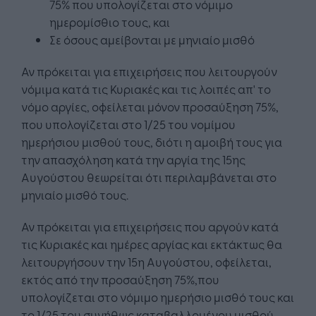
75% που υπολογίζεται στο νόμιμο
ημερομίσθιο τους, και
Σε όσους αμείβονται με μηνιαίο μισθό
Αν πρόκειται για επιχειρήσεις που λειτουργούν
νόμιμα κατά τις Κυριακές και τις λοιπές απ' το
νόμο αργίες, οφείλεται μόνον προσαύξηση 75%,
που υπολογίζεται στο 1/25 του νομίμου
ημερήσιου μισθού τους, διότι η αμοιβή τους για
την απασχόληση κατά την αργία της 15ης
Αυγούστου θεωρείται ότι περιλαμβάνεται στο
μηνιαίο μισθό τους.
Αν πρόκειται για επιχειρήσεις που αργούν κατά
τις Κυριακές και ημέρες αργίας και εκτάκτως θα
λειτουργήσουν την 15η Αυγούστου, οφείλεται,
εκτός από την προσαύξηση 75%,που
υπολογίζεται στο νόμιμο ημερήσιο μισθό τους και
το 1/25 του συνήθως καταβαλλομένου μισθού