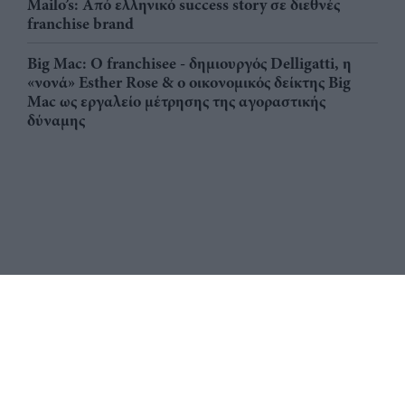
Mailo’s: Από ελληνικό success story σε διεθνές
franchise brand
Big Mac: Ο franchisee - δημιουργός Delligatti, η
«νονά» Esther Rose & ο οικονομικός δείκτης Big
Mac ως εργαλείο μέτρησης της αγοραστικής
δύναμης