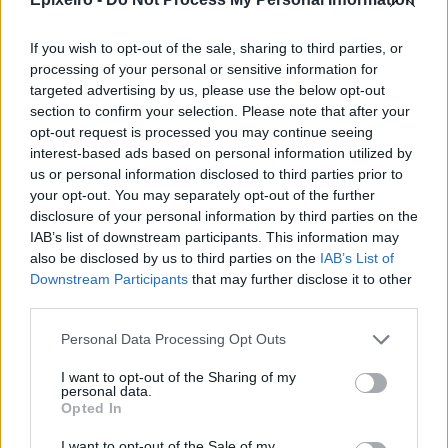
Παράταση στην υποχρεωτική
If you wish to opt-out of the sale, sharing to third parties, or
ηλεκτρονική τιμολόγηση μέσω
processing of your personal or sensitive information for
παρόχου ζητούν Βιοτεχνικό
targeted advertising by us, please use the below opt-out
Επιμελητήριο Αθήνας -
section to confirm your selection. Please note that after your
Λογιστικός Σύλλογος Αθηνών
opt-out request is processed you may continue seeing
04/08/26
|
15:57
interest-based ads based on personal information utilized by
us or personal information disclosed to third parties prior to
Ένωση Ελληνικών Τραπεζών:
your opt-out. You may separately opt-out of the further
Οικονομική ενίσχυση και
disclosure of your personal information by third parties on the
διαγραφή χρεών στις οικογένειες
IAB’s list of downstream participants. This information may
των θυμάτων από τις φωτιές
also be disclosed by us to third parties on the
IAB’s List of
04/08/26
|
12:08
Downstream Participants
that may further disclose it to other
third parties.
ΛΣΑ και ΒΕΑ ζητούν παράταση
για την υποχρεωτική ηλεκτρονική
Personal Data Processing Opt Outs
τιμολόγηση – Στο τραπέζι
μετάθεση εφαρμογής για το 2026
I want to opt-out of the Sharing of my
personal data.
03/08/26
|
15:12
Opted In
I want to opt-out of the Sale of my