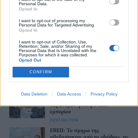
Συνάντηση με τον γεν.
Personal Data.
γραμματέα Διαχείρισης
Opted In
Αποβλήτων για τη διαχείριση του
Γυαλιού πραγματοποίησαν
I want to opt-out of processing my
Personal Data for Targeted Advertising.
ΓΣΕΒΕΕ και ΠΟΕΒΥ
Opted In
03/08/26
|
14:07
I want to opt-out of Collection, Use,
Η νέα ευρωπαϊκή έκθεση για την
Retention, Sale, and/or Sharing of my
ψηφιακή υγεία ανοίγει τις πύλες
Personal Data that Is Unrelated with the
Purposes for which it was collected.
της στο Βερολίνο από τις 26 έως
Opted Out
τις 28 Οκτωβρίου
CONFIRM
29/07/26
|
15:21
Ο GR.EC.A. έλαβε μέρος στο 21st
Round Table Discussion σχετικά
Data Deletion
Data Access
Privacy Policy
με την καταπολέμηση του
παράνομου ηλεκτρονικού
εμπορίου
21/07/26
|
11:34
ΕΒΕΠ: Το τίμημα της
αβεβαιότητας από τα «διόδια», τις