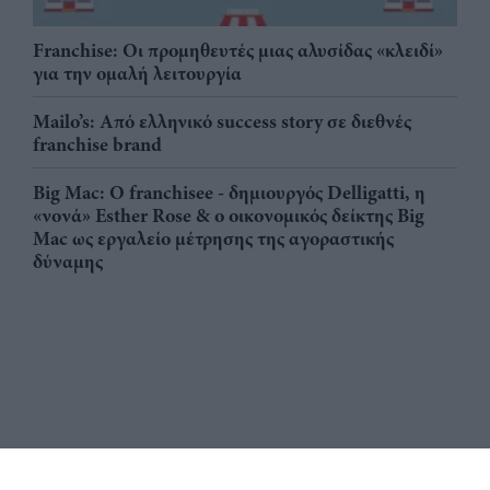
Franchise: Οι προμηθευτές μιας αλυσίδας «κλειδί»
για την ομαλή λειτουργία
Mailo’s: Από ελληνικό success story σε διεθνές
franchise brand
Big Mac: Ο franchisee - δημιουργός Delligatti, η
«νονά» Esther Rose & ο οικονομικός δείκτης Big
Mac ως εργαλείο μέτρησης της αγοραστικής
δύναμης