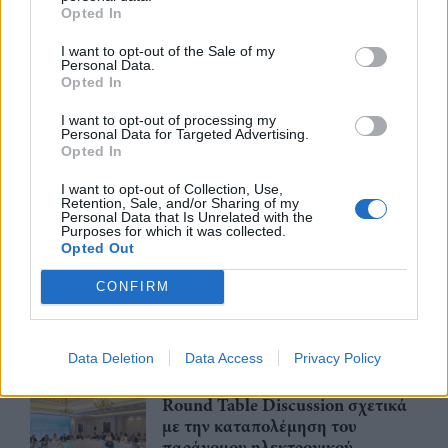
Opted In
τιμολόγηση – Στο τραπέζι
μετάθεση εφαρμογής για το 2026
I want to opt-out of the Sale of my
03/08/26
|
15:12
Personal Data.
Opted In
Συνάντηση με τον γεν.
I want to opt-out of processing my
γραμματέα Διαχείρισης
Personal Data for Targeted Advertising.
Αποβλήτων για τη διαχείριση του
Opted In
Γυαλιού πραγματοποίησαν
ΓΣΕΒΕΕ και ΠΟΕΒΥ
I want to opt-out of Collection, Use,
Retention, Sale, and/or Sharing of my
Personal Data that Is Unrelated with the
03/08/26
|
14:07
Purposes for which it was collected.
Opted Out
Η νέα ευρωπαϊκή έκθεση για την
ψηφιακή υγεία ανοίγει τις πύλες
CONFIRM
της στο Βερολίνο από τις 26 έως
τις 28 Οκτωβρίου
29/07/26
|
15:21
Data Deletion
Data Access
Privacy Policy
Ο GR.EC.A. έλαβε μέρος στο 21st
Round Table Discussion σχετικά
με την καταπολέμηση του
παράνομου ηλεκτρονικού