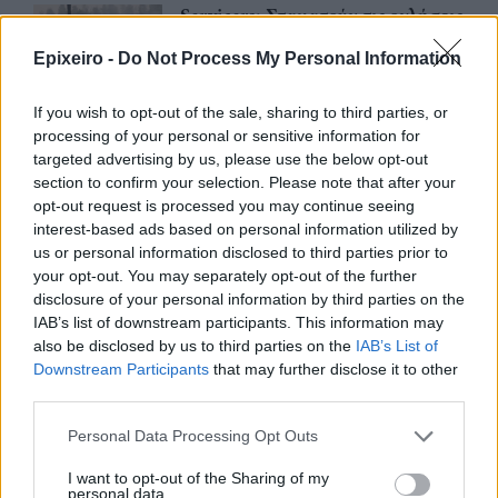
Servicers: Σταματούν τις οχλήσεις
προς τους δανειολήπτες
Epixeiro -
Do Not Process My Personal Information
πυρόπληκτους - Θα λάβουν μέτρα
ανακούφισης
If you wish to opt-out of the sale, sharing to third parties, or
05/08/26
|
15:44
processing of your personal or sensitive information for
Παράταση στην υποχρεωτική
targeted advertising by us, please use the below opt-out
ηλεκτρονική τιμολόγηση μέσω
section to confirm your selection. Please note that after your
παρόχου ζητούν Βιοτεχνικό
opt-out request is processed you may continue seeing
Επιμελητήριο Αθήνας -
interest-based ads based on personal information utilized by
Λογιστικός Σύλλογος Αθηνών
us or personal information disclosed to third parties prior to
your opt-out. You may separately opt-out of the further
04/08/26
|
15:57
disclosure of your personal information by third parties on the
Ένωση Ελληνικών Τραπεζών:
IAB’s list of downstream participants. This information may
Οικονομική ενίσχυση και
also be disclosed by us to third parties on the
IAB’s List of
διαγραφή χρεών στις οικογένειες
Downstream Participants
that may further disclose it to other
των θυμάτων από τις φωτιές
third parties.
04/08/26
|
12:08
Personal Data Processing Opt Outs
ΛΣΑ και ΒΕΑ ζητούν παράταση
I want to opt-out of the Sharing of my
για την υποχρεωτική ηλεκτρονική
personal data.