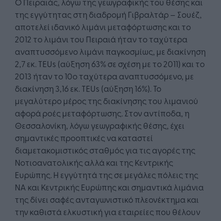
Ο Πειραιάς, λόγω της γεωγραφικής του θέσης και
της εγγύτητας στη διαδρομή Γιβραλτάρ – Σουέζ,
αποτελεί ιδανικό λιμάνι μεταφόρτωσης και το
2012 το λιμάνι του Πειραιά ήταν το ταχύτερα
αναπτυσσόμενο λιμάνι παγκοσμίως, με διακίνηση
2,7 εκ. TEUs (αύξηση 63% σε σχέση με το 2011) και το
2013 ήταν το 10ο ταχύτερα αναπτυσσόμενο, με
διακίνηση 3,16 εκ. TEUs (αύξηση 16%). Το
μεγαλύτερο μέρος της διακίνησης του λιμανιού
αφορά ροές μεταφόρτωσης. Στον αντίποδα, η
Θεσσαλονίκη, λόγω γεωγραφικής θέσης, έχει
σημαντικές προοπτικές να καταστεί
διαμετακομιστικός σταθμός για τις αγορές της
Νοτιοανατολικής αλλά και της Κεντρικής
Ευρώπης. Η εγγύτητά της σε μεγάλες πόλεις της
ΝΑ και Κεντρικής Ευρώπης και σημαντικά λιμάνια
της δίνει σαφές ανταγωνιστικό πλεονέκτημα και
την καθιστά ελκυστική για εταιρείες που θέλουν