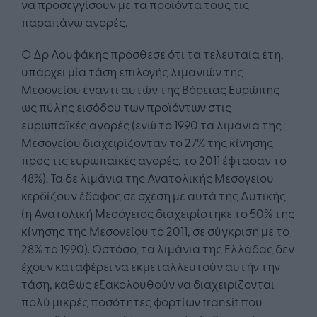
να προσεγγίσουν με τα προϊόντα τους τις
παραπάνω αγορές.
Ο Δρ Λουφάκης πρόσθεσε ότι τα τελευταία έτη,
υπάρχει μία τάση επιλογής λιμανιών της
Μεσογείου έναντι αυτών της Βόρειας Ευρώπης
ως πύλης εισόδου των προϊόντων στις
ευρωπαϊκές αγορές (ενώ το 1990 τα λιμάνια της
Μεσογείου διαχειρίζονταν το 27% της κίνησης
προς τις ευρωπαϊκές αγορές, το 2011 έφτασαν το
48%). Τα δε λιμάνια της Ανατολικής Μεσογείου
κερδίζουν έδαφος σε σχέση με αυτά της Δυτικής
(η Ανατολική Μεσόγειος διαχειρίστηκε το 50% της
κίνησης της Μεσογείου το 2011, σε σύγκριση με το
28% το 1990). Ωστόσο, τα λιμάνια της Ελλάδας δεν
έχουν καταφέρει να εκμεταλλευτούν αυτήν την
τάση, καθώς εξακολουθούν να διαχειρίζονται
πολύ μικρές ποσότητες φορτίων transit που