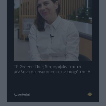
nd.gr
TP Greece: Πώς διαμορφώνεται το
Η ομ
άθε
μέλλον του Insurance στην εποχή του AI
σου 
Advertorial