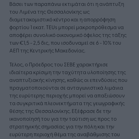
Βάσει των παραπάνω εκτιμάται ότι η ανάπτυξη
του Λιμένα της Θεσσαλονίκης ως
διαμετακομιστικό κέντρο και η απορρόφηση
φορτίου 1 εκατ. TEUs μπορεί μακροπρόθεσμα να
αποφέρει συνολικό οικονομικό όφελος της τάξης
των €1,5 - 2,5 δις, που ισοδυναμεί σε 6 - 10% του
ΑΕΠ της Κεντρικής Μακεδονίας.
Τέλος, ο Πρόεδρος του ΣΕΒΕ χαρακτήρισε
ιδιαίτερα κρίσιμη την ταχύτητα υλοποίησης της
αναπτυξιακής κίνησης, καθώς οι επενδύσεις που
πραγματοποιούνται σε ανταγωνιστικά λιμάνια
της ευρύτερης περιοχής μπορεί να απαξιώσουν
τα συγκριτικά πλεονεκτήματα της γεωγραφικής
θέσης της Θεσσαλονίκης. Εξέφρασε δε την
ικανοποίησή του για την ταύτιση ως προς το
στρατηγικής σημασίας για την πόλη και την
ευρύτερη περιοχή θέμα της αναβάθμισης του