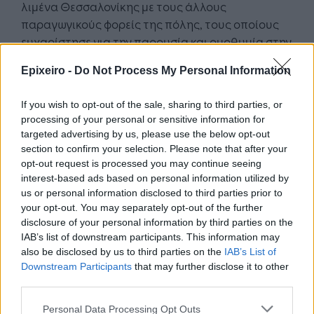
λιμένα Θεσσαλονίκης με τους άλλους
παραγωγικούς φορείς της πόλης, τους οποίους
ευχαρίστησε για την παρουσία και ομοθυμία στην
προώθηση του κρίσιμου αυτού ζητήματος που
Epixeiro -
Do Not Process My Personal Information
ήταν κεντρικό και στη χθεσινή συνάντησή τους
στην Αθήνα με τον Πρωθυπουργό κ. Σαμαρά
If you wish to opt-out of the sale, sharing to third parties, or
ενόψει της ΔΕΘ. Ευχαρίστησε επίσης την εταιρία
processing of your personal or sensitive information for
Deloitte, η οποία συνέδραμε το ΣΕΒΕ στην
targeted advertising by us, please use the below opt-out
προμέτρηση των θετικών συνεπειών από την
section to confirm your selection. Please note that after your
ανάπτυξη του λιμένα.
opt-out request is processed you may continue seeing
interest-based ads based on personal information utilized by
us or personal information disclosed to third parties prior to
your opt-out. You may separately opt-out of the further
disclosure of your personal information by third parties on the
IAB’s list of downstream participants. This information may
also be disclosed by us to third parties on the
IAB’s List of
Downstream Participants
that may further disclose it to other
Google News
Ακολουθήστε το
στο
και μάθετε πρώτοι όλα τα επιχειρηματικά νέα
third parties.
Personal Data Processing Opt Outs