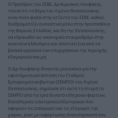
Ο Πρόεδρος του ΣΕΒΕ, Δρ Κυριάκος Λουφάκης,
τόνισε ότι το θέμα του Λιμένα Θεσσαλονίκης
είναι πολύ ψηλά στην ατζέντα του ΣΕΒΕ, καθώς
διαδραματίζει ουσιαστικό ρόλο στην προσπάθεια
της Βόρειας Ελλάδας, και δη της Θεσσαλονίκης,
να εδραιωθεί ως οικονομικό σταυροδρόμι στην
ανατολική Μεσόγειο και αποτελεί ένα από τα
βασικά εργαλεία των επιχειρήσεων της περιοχής,
εξαγωγικών και μη.
Ο Δρ Λουφάκης δίνοντας μία εικόνα για την
υφιστάμενη κατάσταση του Σταθμού
Εμπορευματοκιβωτίων (ΣΕΜΠΟ) του Λιμένα
Θεσσαλονίκης, σημείωσε ότι αυτή τη στιγμή το
ΣΕΜΠΟ από τα τρία δυνατά είδη ροών φορτίων,
δηλαδή ροές εσωτερικού/εξωτερικού που
αφορούν τις εισαγωγές και τις εξαγωγές της
χώρας, ροές μεταφόρτωσης (transhipment) που