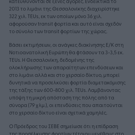
κατευθύνονται σε ξένες αγορές. Ενδεικτικά το
2013 το λιμάνι της Θεσσαλονίκης διαχειρίστηκε
322 χιλ. TEUs, εκ των οποίων μόνο 36 χιλ.
αφορούσαν transit φορτία και αυτό είναι σχεδόν
το σύνολο των transit φορτίων της χώρας.
Βάσει εκτιμήσεων, οι ανάγκες διακίνησης Ε/Κ στη
Νοτιοανατολική Ευρώπη θα φτάσουν τα 3-3,5 εκ.
TEUs. Η Θεσσαλονίκη, δεδομένης της
ολοκλήρωσης των απαραίτητων επενδύσεων και
στο λιμάνι αλλά και στο χερσαίο δίκτυο, μπορεί
δυνητικά να προσελκύσει φορτία διαμετακόμισης
της τάξης των 600-800 χιλ. TEUs. Λαμβάνοντας
υπόψη τη μικρή απόσταση της πόλης από τα
σύνορα (79 χλμ.), οι επενδύσεις που απαιτούνται
στο χερσαίο δίκτυο είναι σχετικά χαμηλές.
Ο Πρόεδρος του ΣΕΒΕ σημείωσε ότι η επίδραση
της προσέλκυσης φορτίων τέτοιου μεγέθους στο