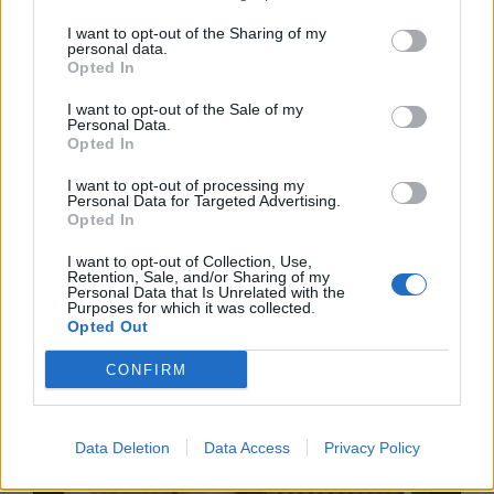
I want to opt-out of the Sharing of my
Δείτε όλες τις τελευταίες επιχειρηματικές
personal data.
Ειδήσεις
από την Ελλάδα και τον κόσμο στο
Opted In
I want to opt-out of the Sale of my
Personal Data.
Opted In
I want to opt-out of processing my
Σχολιάστε
Personal Data for Targeted Advertising.
Opted In
I want to opt-out of Collection, Use,
... σχόλια
| Κάνε click για να σχολιάσεις
Retention, Sale, and/or Sharing of my
Personal Data that Is Unrelated with the
Purposes for which it was collected.
Opted Out
CONFIRM
Data Deletion
Data Access
Privacy Policy