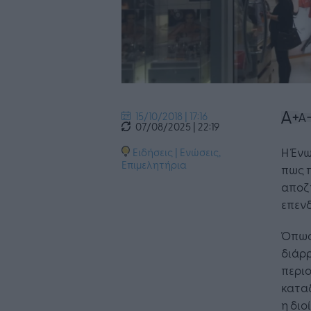
15/10/2018 | 17:16
07/08/2025 | 22:19
Η Έν
Ειδήσεις
|
Ενώσεις,
Επιμελητήρια
πως 
αποζη
επενδ
Όπως
διάρ
περιο
καταδ
η διο