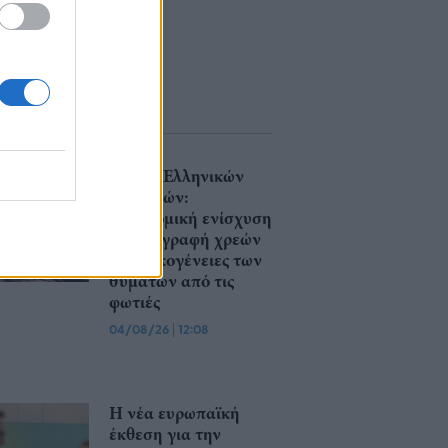
Ένωση Ελληνικών
Τραπεζών:
Οικονομική ενίσχυση
και διαγραφή χρεών
στις οικογένειες των
θυμάτων από τις
φωτιές
04/08/26
|
12:08
Η νέα ευρωπαϊκή
έκθεση για την