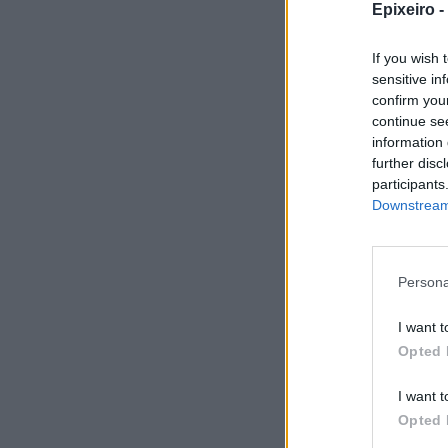
Epixeiro -
If you wish 
sensitive in
confirm you
continue se
information 
further disc
participants
Downstream 
Persona
I want t
Σχο
Opted 
I want t
Opted 