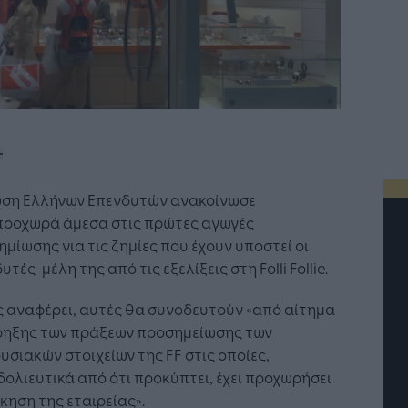
ωση Ελλήνων Επενδυτών ανακοίνωσε
προχωρά άμεσα στις πρώτες αγωγές
μίωσης για τις ζημίες που έχουν υποστεί οι
υτές-μέλη της από τις εξελίξεις στη Folli Follie.
 αναφέρει, αυτές θα συνοδευτούν «από αίτημα
ρηξης των πράξεων προσημείωσης των
υσιακών στοιχείων της FF στις οποίες,
ολιευτικά από ότι προκύπτει, έχει προχωρήσει
ίκηση της εταιρείας».