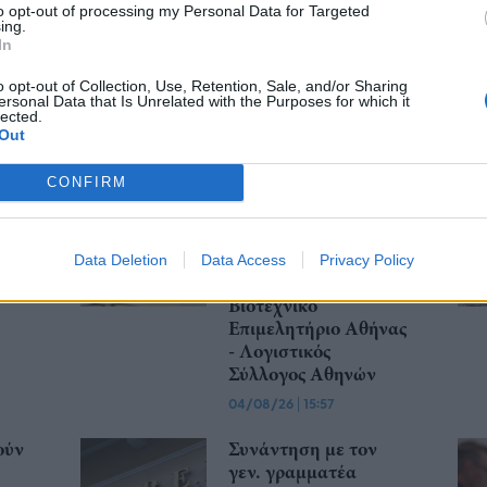
to opt-out of processing my Personal Data for Targeted
ing.
In
o opt-out of Collection, Use, Retention, Sale, and/or Sharing
ersonal Data that Is Unrelated with the Purposes for which it
lected.
Out
CONFIRM
ούν
Παράταση στην
υποχρεωτική
ς
ηλεκτρονική
Θα
τιμολόγηση μέσω
Data Deletion
Data Access
Privacy Policy
παρόχου ζητούν
Βιοτεχνικό
Επιμελητήριο Αθήνας
- Λογιστικός
Σύλλογος Αθηνών
04/08/26
|
15:57
ούν
Συνάντηση με τον
γεν. γραμματέα