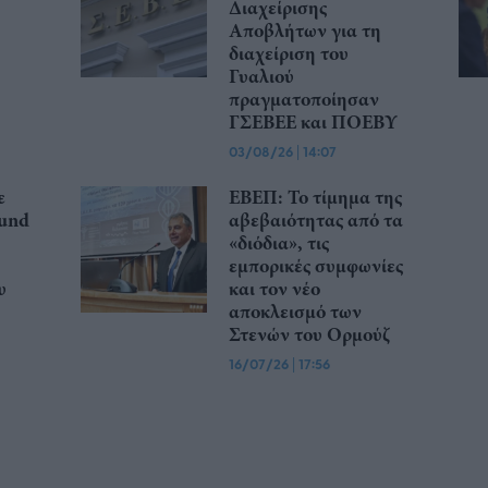
Διαχείρισης
Αποβλήτων για τη
διαχείριση του
Γυαλιού
πραγματοποίησαν
ΓΣΕΒΕΕ και ΠΟΕΒΥ
03/08/26
|
14:07
ε
ΕΒΕΠ: Το τίμημα της
ound
αβεβαιότητας από τα
«διόδια», τις
εμπορικές συμφωνίες
υ
και τον νέο
αποκλεισμό των
Στενών του Ορμούζ
16/07/26
|
17:56