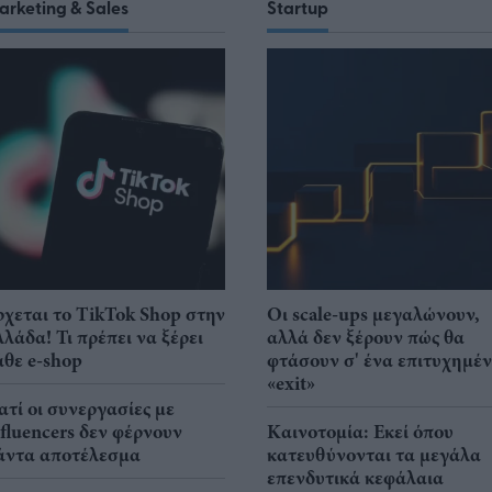
arketing & Sales
Startup
ρχεται το TikTok Shop στην
Οι scale-ups μεγαλώνουν,
λλάδα! Τι πρέπει να ξέρει
αλλά δεν ξέρουν πώς θα
άθε e-shop
φτάσουν σ' ένα επιτυχημέ
«exit»
ιατί οι συνεργασίες με
nfluencers δεν φέρνουν
Καινοτομία: Εκεί όπου
άντα αποτέλεσμα
κατευθύνονται τα μεγάλα
επενδυτικά κεφάλαια