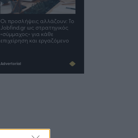
TP Greece: Πώς
Η ομάδα σου μεγαλώνε
διαμορφώνεται το μέλλον
γραφείο σου ακολουθε
του Insurance στην εποχή
του AI
Advertorial