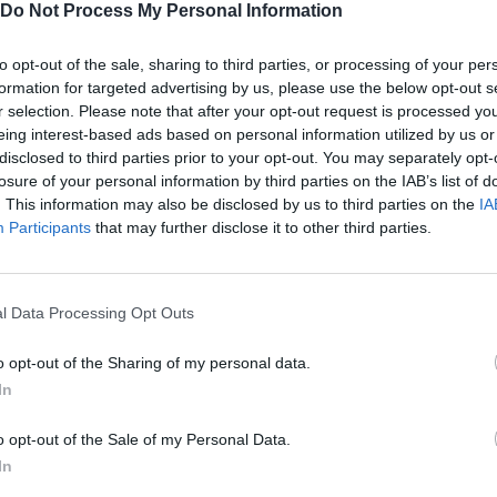
Do Not Process My Personal Information
Ακολουθήστε το
στο
Google News
και μάθετε πρώτοι
όλα τα επιχειρηματικά νέα
to opt-out of the sale, sharing to third parties, or processing of your per
formation for targeted advertising by us, please use the below opt-out s
r selection. Please note that after your opt-out request is processed y
eing interest-based ads based on personal information utilized by us or
disclosed to third parties prior to your opt-out. You may separately opt-
Δείτε όλες τις τελευταίες
losure of your personal information by third parties on the IAB’s list of
επιχειρηματικές
Ειδήσεις
από την
. This information may also be disclosed by us to third parties on the
IA
Ελλάδα και τον κόσμο στο
Participants
that may further disclose it to other third parties.
l Data Processing Opt Outs
o opt-out of the Sharing of my personal data.
λιάστε
In
o opt-out of the Sale of my Personal Data.
... σχόλια
| Κάνε click για να σχολιάσεις
In