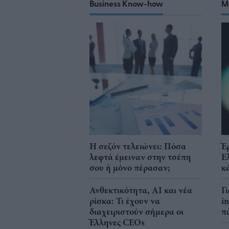
Business Know-how
M
Η σεζόν τελειώνει: Πόσα
Έ
λεφτά έμειναν στην τσέπη
Ε
σου ή μόνο πέρασαν;
κ
Ανθεκτικότητα, AI και νέα
Γ
ρίσκα: Τι έχουν να
i
διαχειριστούν σήμερα οι
π
Έλληνες CEOs