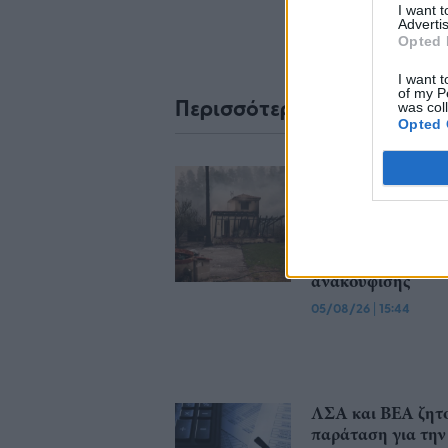
I want 
Advertis
Opted 
I want t
of my P
Περισσότερα από το
was col
Opted 
Servicers: Σταματ
τις οχλήσεις προς
τους δανειολήπτε
πυρόπληκτους - 
λάβουν μέτρα
ανακούφισης
05/08/26
|
15:44
ΛΣΑ και ΒΕΑ ζητ
παράταση για την