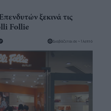
πενδυτών ξεκινά τις
li Follie
Διαβάζεται σε
~ 1 λεπτό