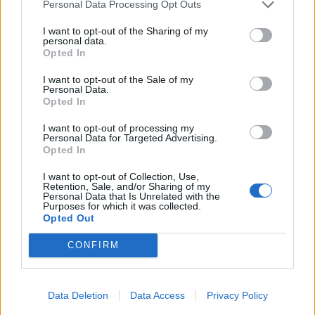
(ΣΕΚ), κ.
Αλκιβιάδης Καλαμπόκης
, επισήμανε: «Ο
Personal Data Processing Opt Outs
Σύνδεσμος Εξαγωγέων Κρήτης από την ίδρυσή
I want to opt-out of the Sharing of my
του εμμένει στη συνένωση των δυνάμεων όλων
personal data.
Opted In
των εμπλεκομένων στον εξαγωγικό στίβο φορέων
και μόνο θετικά θα μπορούσε να ανταποκριθεί
I want to opt-out of the Sale of my
Personal Data.
στην πρωτοβουλία αυτή του ΣΕΒ για τη χάραξη
Opted In
κοινής στρατηγικής για την ενίσχυση της
εξωστρέφειας. Σε έναν κλάδο υψηλών
I want to opt-out of processing my
Personal Data for Targeted Advertising.
απαιτήσεων και έντονου ανταγωνισμού,
Opted In
συνεχίζουμε δυναμικά τις προσπάθειές μας για
I want to opt-out of Collection, Use,
την υποστήριξη των εξαγωγικών επιχειρήσεων
Retention, Sale, and/or Sharing of my
και την ενδυνάμωση της παρουσίας τους στις
Personal Data that Is Unrelated with the
Purposes for which it was collected.
διεθνείς αγορές».
Opted Out
CONFIRM
Data Deletion
Data Access
Privacy Policy