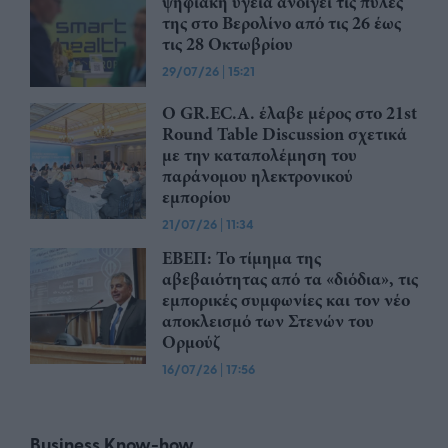
ψηφιακή υγεία ανοίγει τις πύλες
της στο Βερολίνο από τις 26 έως
τις 28 Οκτωβρίου
29/07/26
|
15:21
Ο GR.EC.A. έλαβε μέρος στο 21st
Round Table Discussion σχετικά
με την καταπολέμηση του
παράνομου ηλεκτρονικού
εμπορίου
21/07/26
|
11:34
ΕΒΕΠ: Το τίμημα της
αβεβαιότητας από τα «διόδια», τις
εμπορικές συμφωνίες και τον νέο
αποκλεισμό των Στενών του
Ορμούζ
16/07/26
|
17:56
Business Know-how