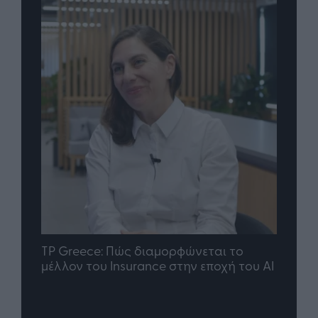
nd.gr
TP Greece: Πώς διαμορφώνεται το
Η ομ
άθε
μέλλον του Insurance στην εποχή του AI
σου 