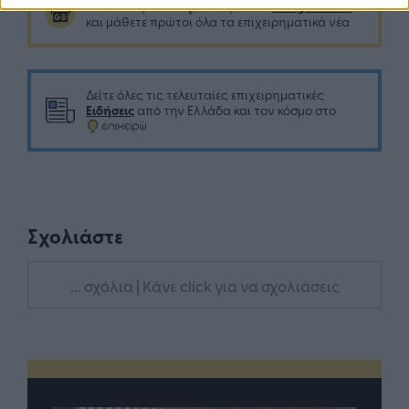
Google News
Ακολουθήστε το
στο
και μάθετε πρώτοι όλα τα επιχειρηματικά νέα
Δείτε όλες τις τελευταίες επιχειρηματικές
Ειδήσεις
από την Ελλάδα και τον κόσμο στο
Σχολιάστε
... σχόλια
| Κάνε click για να σχολιάσεις