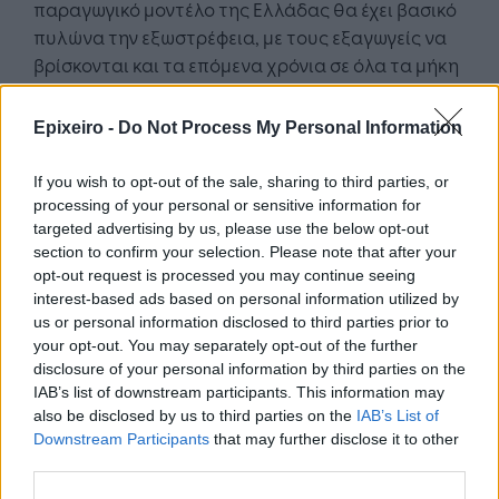
παραγωγικό μοντέλο της Ελλάδας θα έχει βασικό
πυλώνα την εξωστρέφεια, με τους εξαγωγείς να
βρίσκονται και τα επόμενα χρόνια σε όλα τα μήκη
και τα πλάτη του κόσμου, με προϊόντα και
υπηρεσίες που θα ικανοποιούν και τις πιο
Epixeiro -
Do Not Process My Personal Information
απαιτητικές αγορές. Στο πλαίσιο αυτό, η
συνεργασία όλων των εξαγωγικών επιχειρήσεων
If you wish to opt-out of the sale, sharing to third parties, or
και η δημιουργία συνεργατικών σχημάτων-
processing of your personal or sensitive information for
clusters κρίνεται επιτακτική. Παράλληλα,
targeted advertising by us, please use the below opt-out
section to confirm your selection. Please note that after your
απαραίτητη είναι η αντιμετώπιση των
opt-out request is processed you may continue seeing
υφιστάμενων προβλημάτων και η ανάπτυξη
interest-based ads based on personal information utilized by
κινήτρων που θα δώσουν ώθηση στο εξαγωγικό
us or personal information disclosed to third parties prior to
επιχειρείν. Οι εξωστρεφείς επιχειρήσεις πρέπει να
your opt-out. You may separately opt-out of the further
αξιοποιήσουν τα ανταγωνιστικά τους
disclosure of your personal information by third parties on the
IAB’s list of downstream participants. This information may
πλεονεκτήματα, βοηθώντας την ελληνική
also be disclosed by us to third parties on the
IAB’s List of
οικονομία να ανακάμψει.»
Downstream Participants
that may further disclose it to other
third parties.
Ο Πρόεδρος του Συνδέσμου Εξαγωγέων Κρήτης