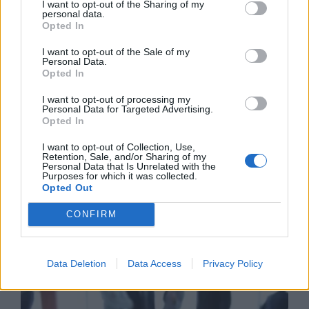
Round Table Discussion σχετικά
I want to opt-out of the Sharing of my
personal data.
με την καταπολέμηση του
Opted In
παράνομου ηλεκτρονικού
εμπορίου
I want to opt-out of the Sale of my
Personal Data.
21/07/26
|
11:34
Opted In
ΕΒΕΠ: Το τίμημα της
I want to opt-out of processing my
αβεβαιότητας από τα «διόδια», τις
Personal Data for Targeted Advertising.
εμπορικές συμφωνίες και τον νέο
Opted In
αποκλεισμό των Στενών του
Ορμούζ
I want to opt-out of Collection, Use,
Retention, Sale, and/or Sharing of my
16/07/26
|
17:56
Personal Data that Is Unrelated with the
Purposes for which it was collected.
Opted Out
Business Know-how
CONFIRM
Data Deletion
Data Access
Privacy Policy