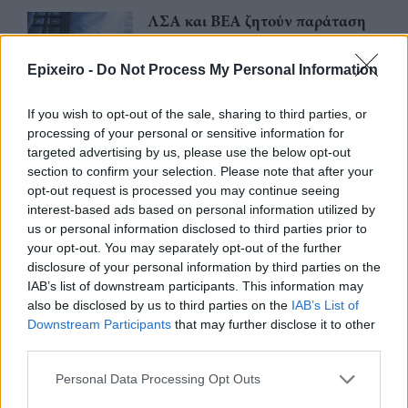
ΛΣΑ και ΒΕΑ ζητούν παράταση
για την υποχρεωτική ηλεκτρονική
τιμολόγηση – Στο τραπέζι
Epixeiro -
Do Not Process My Personal Information
μετάθεση εφαρμογής για το 2026
03/08/26
|
15:12
If you wish to opt-out of the sale, sharing to third parties, or
processing of your personal or sensitive information for
Συνάντηση με τον γεν.
targeted advertising by us, please use the below opt-out
γραμματέα Διαχείρισης
section to confirm your selection. Please note that after your
Αποβλήτων για τη διαχείριση του
opt-out request is processed you may continue seeing
Γυαλιού πραγματοποίησαν
interest-based ads based on personal information utilized by
ΓΣΕΒΕΕ και ΠΟΕΒΥ
us or personal information disclosed to third parties prior to
03/08/26
|
14:07
your opt-out. You may separately opt-out of the further
disclosure of your personal information by third parties on the
Η νέα ευρωπαϊκή έκθεση για την
IAB’s list of downstream participants. This information may
ψηφιακή υγεία ανοίγει τις πύλες
also be disclosed by us to third parties on the
IAB’s List of
της στο Βερολίνο από τις 26 έως
Downstream Participants
that may further disclose it to other
τις 28 Οκτωβρίου
third parties.
29/07/26
|
15:21
Personal Data Processing Opt Outs
Ο GR.EC.A. έλαβε μέρος στο 21st