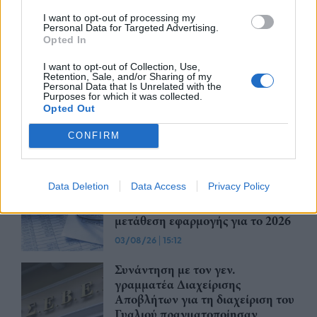
παρόχου ζητούν Βιοτεχνικό
I want to opt-out of processing my
Επιμελητήριο Αθήνας -
Personal Data for Targeted Advertising.
Λογιστικός Σύλλογος Αθηνών
Opted In
04/08/26
|
15:57
I want to opt-out of Collection, Use,
Retention, Sale, and/or Sharing of my
Ένωση Ελληνικών Τραπεζών:
Personal Data that Is Unrelated with the
Οικονομική ενίσχυση και
Purposes for which it was collected.
Opted Out
διαγραφή χρεών στις οικογένειες
των θυμάτων από τις φωτιές
CONFIRM
04/08/26
|
12:08
ΛΣΑ και ΒΕΑ ζητούν παράταση
Data Deletion
Data Access
Privacy Policy
για την υποχρεωτική ηλεκτρονική
τιμολόγηση – Στο τραπέζι
μετάθεση εφαρμογής για το 2026
03/08/26
|
15:12
Συνάντηση με τον γεν.
γραμματέα Διαχείρισης
Αποβλήτων για τη διαχείριση του
Γυαλιού πραγματοποίησαν