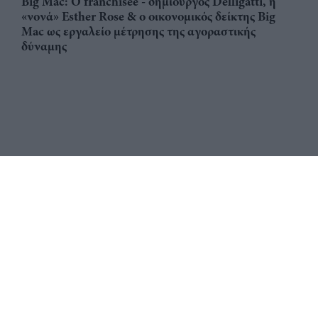
Big Mac: Ο franchisee - δημιουργός Delligatti, η
«νονά» Esther Rose & ο οικονομικός δείκτης Big
Mac ως εργαλείο μέτρησης της αγοραστικής
δύναμης