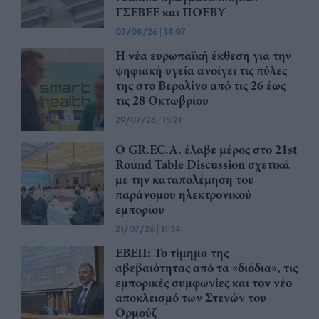
ΓΣΕΒΕΕ και ΠΟΕΒΥ
03/08/26
|
14:07
Η νέα ευρωπαϊκή έκθεση για την
ψηφιακή υγεία ανοίγει τις πύλες
της στο Βερολίνο από τις 26 έως
τις 28 Οκτωβρίου
29/07/26
|
15:21
Ο GR.EC.A. έλαβε μέρος στο 21st
Round Table Discussion σχετικά
με την καταπολέμηση του
παράνομου ηλεκτρονικού
εμπορίου
21/07/26
|
11:34
ΕΒΕΠ: Το τίμημα της
αβεβαιότητας από τα «διόδια», τις
εμπορικές συμφωνίες και τον νέο
αποκλεισμό των Στενών του
Ορμούζ