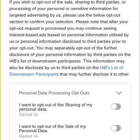
Η Τεχνητή Νοημοσύνη: το νέο
Οι π
If you wish to opt-out of the sale, sharing to third parties, or
λειτουργικό σύστημα της επιχείρησης
ως σ
processing of your personal or sensitive information for
επιχ
targeted advertising by us, please use the below opt-out
section to confirm your selection. Please note that after your
opt-out request is processed you may continue seeing
interest-based ads based on personal information utilized by
Advertorial
us or personal information disclosed to third parties prior to
your opt-out. You may separately opt-out of the further
disclosure of your personal information by third parties on the
IAB’s list of downstream participants. This information may
also be disclosed by us to third parties on the
IAB’s List of
Περισσότερα από το
Downstream Participants
that may further disclose it to other
third parties.
Servicers: Σταματούν τις οχλήσεις
Personal Data Processing Opt Outs
προς τους δανειολήπτες
πυρόπληκτους - Θα λάβουν μέτρα
I want to opt-out of the Sharing of my
ανακούφισης
personal data.
Opted In
05/08/26
|
15:44
I want to opt-out of the Sale of my
Παράταση στην υποχρεωτική
Personal Data.
Opted In
ηλεκτρονική τιμολόγηση μέσω