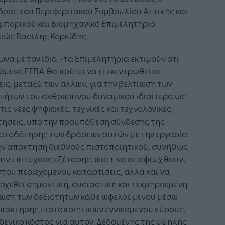
ρος του Περιφερειακού Συμβουλίου Αττικής και
μπορικού και Βιομηχανικό Επιμελητήριο
ιώς Βασίλης Κορκίδης.
να με τον ίδιο, «τα Επιμελητήρια εκτιμούν ότι
όμενο ΕΣΠΑ θα πρέπει να επικεντρωθεί σε
ις, μεταξύ των άλλων, για την βελτίωση των
οτήτων του ανθρώπινου δυναμικού ιδιαίτερα ως
τις νέες ψηφιακές, τεχνικές και τεχνολογικές
τήσεις, υπό την προϋπόθεση σύνδεσης της
ατοδότησης των δράσεων αυτών με την εργασία
ην απόκτηση διεθνούς πιστοποιητικού, συνήθως
ιν επιτυχούς εξέτασης, ώστε να αποφευχθούν,
του περιεχομένου καταρτίσεις, αλλά και να
χεθεί σημαντική, ουσιαστική και τεκμηριωμένη
ίωση των δεξιοτήτων κάθε ωφελούμενου μέσω
απόκτησης πιστοποιητικών εγνωσμένου κύρους,
δενικό κόστος για αυτόν. Δεδομένης της υψηλής