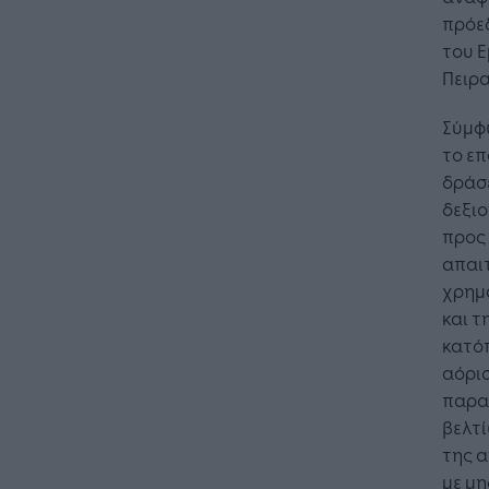
πρόεδ
του Ε
Πειρα
Σύμφω
το επ
δράσε
δεξι
προς 
απαι
χρημ
και τ
κατόπ
αόρισ
παρασ
βελτ
της 
με μη