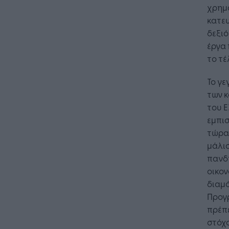
χρημα
κατε
δεξιό
έργα
το τέ
Το γε
των κ
του Ε
εμπισ
τώρα 
μάλισ
πανδη
οικον
διαμ
Προγ
πρέπε
στόχο