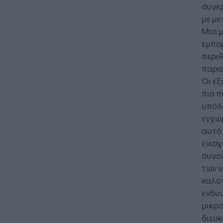
συγκρ
με με
Μια μ
εμπορ
περι
παρα
Οι εξ
πιο π
υπόλο
εγχώρ
αυτό 
ενισχ
συνολ
των ν
καλύ
ενδυν
μικρο
διευ