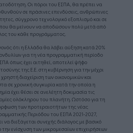
τοδότηση. Οι πόροι του ΕΣΠΑ, θα πρέπει να
υθυνθούν σε πράσινες επενδύσεις, ανθρώπινες
τητες, σύγχρονο τεχνολογικό εξοπλισμό και σε
 που θα μείνουν να αποδώσουν πολύ μετά από
λος του κάθε προγράμματος.
γονός ότι η Ελλάδα θα λάβει αύξηση κατά 20%
ονδυλίων για τη νέα προγραμματική περίοδο
ΣΠΑ όπως έχει αιτηθεί, αποτελεί ψήφο
τοσύνης της Ε.Ε. στη κυβέρνηση για την μέχρι
χρηστή διαχείριση των οικονομικών και
τα σε χρονική συγκυρία κατά την οποία η
μία έχει θέσει σε ανελέητη δοκιμασία τις
ομίες ολόκληρου του πλανήτη. Ωστόσο για τη
όρφωση των προτεραιοτήτων της νέας
ραμματικής Περιόδου του ΕΣΠΑ 2021-2027,
ι να διεξάγεται συνεχής διάλογος με βασικό
 την ενίσχυση των μικρομεσαίων επιχειρήσεων