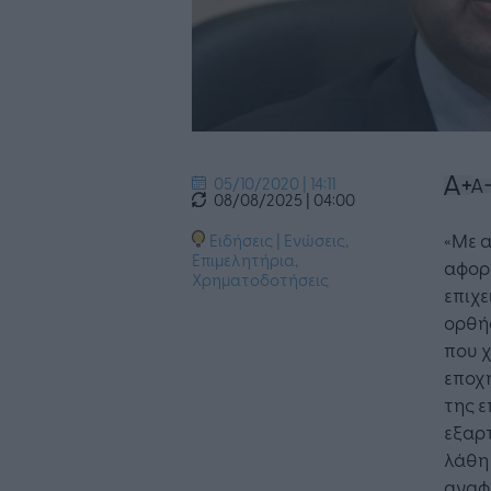
05/10/2020 | 14:11
08/08/2025 | 04:00
«Με α
Ειδήσεις
|
Ενώσεις,
Επιμελητήρια
,
αφορά
Χρηματοδοτήσεις
επιχε
ορθή
που χ
εποχή
της 
εξαρτ
λάθη
αναφέ