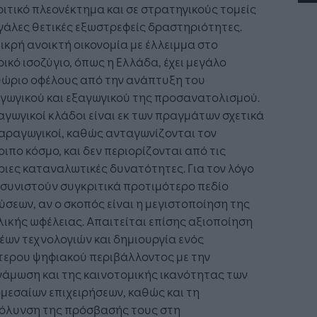
ιτικό πλεονέκτημα και σε στρατηγικούς τομείς
γάλες θετικές εξωστρεφείς δραστηριότητες.
ικρή ανοικτή οικονομία με έλλειμμα στο
ικό ισοζύγιο, όπως η Ελλάδα, έχει μεγάλο
θώριο οφέλους από την ανάπτυξη του
γωγικού και εξαγωγικού της προσανατολισμού.
αγωγικοί κλάδοι είναι εκ των πραγμάτων σχετικά
αραγωγικοί, καθώς ανταγωνίζονται τον
ιπο κόσμο, και δεν περιορίζονται από τις
ιες καταναλωτικές δυνατότητες. Για τον λόγο
συνιστούν συγκριτικά προτιμότερο πεδίο
ύσεων, αν ο σκοπός είναι η μεγιστοποίηση της
ικής ωφέλειας. Απαιτείται επίσης αξιοποίηση
έων τεχνολογιών και δημιουργία ενός
τερου ψηφιακού περιβάλλοντος με την
άμωση και της καινοτομικής ικανότητας των
μεσαίων επιχειρήσεων, καθώς και τη
κόλυνση της πρόσβασής τους στη