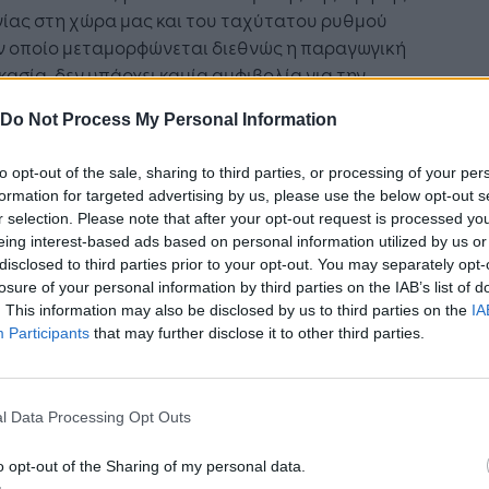
γίας στη χώρα μας και του ταχύτατου ρυθμού
ον οποίο μεταμορφώνεται διεθνώς η παραγωγική
κασία, δεν υπάρχει καμία αμφιβολία για την
τια ανάγκη της διά βίου μάθησης για τη
Do Not Process My Personal Information
ωση των δεξιοτήτων των εργαζομένων.
to opt-out of the sale, sharing to third parties, or processing of your per
λεί ιδιαίτερα ενθαρρυντικό το γεγονός ότι όσον
formation for targeted advertising by us, please use the below opt-out s
ά στην απορροφητικότητα των ευρωπαϊκών
r selection. Please note that after your opt-out request is processed y
 του ΕΣΠΑ 2014-2020 στη χώρα μας, σε σχέση
eing interest-based ads based on personal information utilized by us or
α υπόλοιπα κράτη-μέλη της Ευρωπαϊκής Ένωσης,
disclosed to third parties prior to your opt-out. You may separately opt-
 η Ελλάδα έχει ανέβει στην 8η θέση με ποσοστό
losure of your personal information by third parties on the IAB’s list of
. This information may also be disclosed by us to third parties on the
IA
ς προς τις συνολικές πληρωμές
Participants
that may further disclose it to other third parties.
πολογισμένων των προχρηματοδοτήσεων, από
2η θέση με ποσοστό 38% τον Ιούλιο του 2019, όσον
 στις ενδιάμεσες πληρωμές είναι 13η με
l Data Processing Opt Outs
τό 44% ανάμεσα στις 28 χώρες της Ε.Ε., πέντε
ς υψηλότερα από τον Ιούλιο του 2019 και από
o opt-out of the Sharing of my personal data.
8η θέση με ποσοστό 38%, έχοντας ξεπεράσει