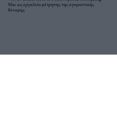
Mac ως εργαλείο μέτρησης της αγοραστικής
δύναμης
Αριθμός Πιστοποίησης
ηλεκτρονικού Μητρώου