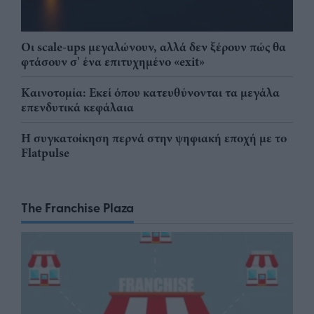
Οι scale-ups μεγαλώνουν, αλλά δεν ξέρουν πώς θα
φτάσουν σ' ένα επιτυχημένο «exit»
Καινοτομία: Εκεί όπου κατευθύνονται τα μεγάλα
επενδυτικά κεφάλαια
Η συγκατοίκηση περνά στην ψηφιακή εποχή με το
Flatpulse
The Franchise Plaza