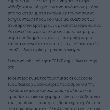
Σύμφωνα με τη ΣΕΤΚΕ η φετινή χρονιά έληξε
«άδοξα και νωρίτερα του αναμενόμενου, με όσα
από τα καταλύματα εν τέλει λειτούργησαν να
οδηγούνται σε πρόωρο κλείσιμο, εξαιτίας των
ανύπαρκτων κρατήσεων», με αποτέλεσμα να είναι
«"στεγνές" από ρευστό και αντιμέτωπες με μια
σειρά προβλημάτων, ενώ η επιστροφή σε μια
κάποια κανονικότητα για τις επιχειρήσεις αυτές
μοιάζει, δυστυχώς, με μακρινό όνειρο».
Στην ανακοίνωσή της η ΣΕΤΚΕ σημειώνει επίσης
ότι:
Το δεύτερο κύμα της πανδημίας σε διάφορες
ευρωπαϊκές χώρες-αγορές τουρισμού για την
Ελλάδα, εν μέσω καλοκαιριού, «ψαλίδισε» τις
προσδοκίες των επιχειρηματιών του κλάδου, για
τους οποίους η παύση της δραστηριότητάς τους
-για ορισμένους στα τέλη Αυγούστου και για την