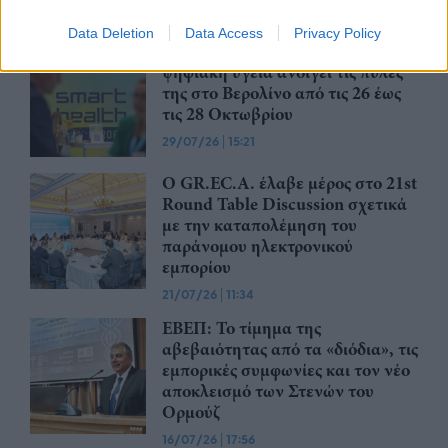
03/08/26
|
14:07
Data Deletion
Data Access
Privacy Policy
Η νέα ευρωπαϊκή έκθεση για την
ψηφιακή υγεία ανοίγει τις πύλες
της στο Βερολίνο από τις 26 έως
τις 28 Οκτωβρίου
29/07/26
|
15:21
Ο GR.EC.A. έλαβε μέρος στο 21st
Round Table Discussion σχετικά
με την καταπολέμηση του
παράνομου ηλεκτρονικού
εμπορίου
21/07/26
|
11:34
ΕΒΕΠ: Το τίμημα της
αβεβαιότητας από τα «διόδια», τις
εμπορικές συμφωνίες και τον νέο
αποκλεισμό των Στενών του
Ορμούζ
16/07/26
|
17:56