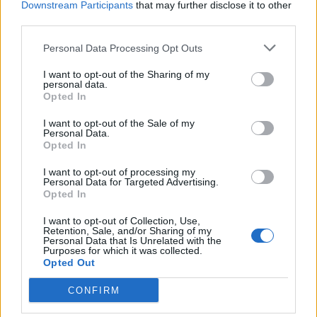
Επιμελητήριο Αθήνας -
Downstream Participants
that may further disclose it to other
Λογιστικός Σύλλογος Αθηνών
third parties.
04/08/26
|
15:57
Personal Data Processing Opt Outs
Ένωση Ελληνικών Τραπεζών:
I want to opt-out of the Sharing of my
Οικονομική ενίσχυση και
personal data.
διαγραφή χρεών στις οικογένειες
Opted In
των θυμάτων από τις φωτιές
I want to opt-out of the Sale of my
04/08/26
|
12:08
Personal Data.
Opted In
ΛΣΑ και ΒΕΑ ζητούν παράταση
για την υποχρεωτική ηλεκτρονική
I want to opt-out of processing my
Personal Data for Targeted Advertising.
τιμολόγηση – Στο τραπέζι
Opted In
μετάθεση εφαρμογής για το 2026
03/08/26
|
15:12
I want to opt-out of Collection, Use,
Retention, Sale, and/or Sharing of my
Personal Data that Is Unrelated with the
Συνάντηση με τον γεν.
Purposes for which it was collected.
Opted Out
γραμματέα Διαχείρισης
Αποβλήτων για τη διαχείριση του
CONFIRM
Γυαλιού πραγματοποίησαν
ΓΣΕΒΕΕ και ΠΟΕΒΥ