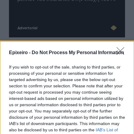
Advertorial
Epixeiro -
Do Not Process My Personal Information
Περισσότερα από το
If you wish to opt-out of the sale, sharing to third parties, or
processing of your personal or sensitive information for
Servicers: Σταματούν τις οχλήσεις
targeted advertising by us, please use the below opt-out
προς τους δανειολήπτες
section to confirm your selection. Please note that after your
πυρόπληκτους - Θα λάβουν μέτρα
opt-out request is processed you may continue seeing
ανακούφισης
interest-based ads based on personal information utilized by
us or personal information disclosed to third parties prior to
05/08/26
|
15:44
your opt-out. You may separately opt-out of the further
Παράταση στην υποχρεωτική
disclosure of your personal information by third parties on the
ηλεκτρονική τιμολόγηση μέσω
IAB’s list of downstream participants. This information may
παρόχου ζητούν Βιοτεχνικό
also be disclosed by us to third parties on the
IAB’s List of