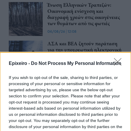
Ένωση Ελληνικών Τραπεζών:
Οικονομική ενίσχυση και
διαγραφή χρεών στις οικογένειες
των θυμάτων από τις φωτιές
04/08/26
|
12:08
ΛΣΑ και ΒΕΑ ζητούν παράταση
για την υποχρεωτική ηλεκτρονική
τιμολόγηση – Στο τραπέζι
μετάθεση εφαρμογής για το 2026
Epixeiro -
Do Not Process My Personal Information
03/08/26
|
15:12
If you wish to opt-out of the sale, sharing to third parties, or
Συνάντηση με τον γεν.
processing of your personal or sensitive information for
γραμματέα Διαχείρισης
targeted advertising by us, please use the below opt-out
Αποβλήτων για τη διαχείριση του
section to confirm your selection. Please note that after your
Γυαλιού πραγματοποίησαν
opt-out request is processed you may continue seeing
ΓΣΕΒΕΕ και ΠΟΕΒΥ
interest-based ads based on personal information utilized by
us or personal information disclosed to third parties prior to
03/08/26
|
14:07
your opt-out. You may separately opt-out of the further
Η νέα ευρωπαϊκή έκθεση για την
disclosure of your personal information by third parties on the
ψηφιακή υγεία ανοίγει τις πύλες