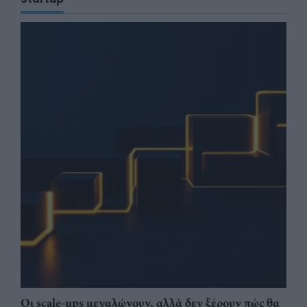
Οι scale-ups μεγαλώνουν, αλλά δεν ξέρουν πώς θα