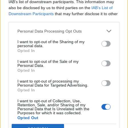
IAB’s list of downstream participants. This information may
της στο Βερολίνο από τις 26 έως
also be disclosed by us to third parties on the
IAB’s List of
τις 28 Οκτωβρίου
Downstream Participants
that may further disclose it to other
29/07/26
|
15:21
third parties.
Ο GR.EC.A. έλαβε μέρος στο 21st
Personal Data Processing Opt Outs
Round Table Discussion σχετικά
I want to opt-out of the Sharing of my
με την καταπολέμηση του
personal data.
παράνομου ηλεκτρονικού
Opted In
εμπορίου
I want to opt-out of the Sale of my
21/07/26
|
11:34
Personal Data.
Opted In
ΕΒΕΠ: Το τίμημα της
αβεβαιότητας από τα «διόδια», τις
I want to opt-out of processing my
εμπορικές συμφωνίες και τον νέο
Personal Data for Targeted Advertising.
αποκλεισμό των Στενών του
Opted In
Ορμούζ
I want to opt-out of Collection, Use,
16/07/26
|
17:56
Retention, Sale, and/or Sharing of my
Personal Data that Is Unrelated with the
Purposes for which it was collected.
Opted Out
Business Know-how