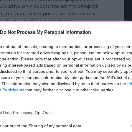
αλωτή για τις αγορές του και την αποφυγή
άς απομιμητικών προϊόντων αλλά και των
ιωμάτων των νόμιμων παραγωγών.
Do Not Process My Personal Information
Trustmark δημιουργήθηκε «από την ανάγκη
ασίας του καταναλωτικού κοινού τόσο στις
to opt-out of the sale, sharing to third parties, or processing of your per
ς μέσω διαδικτύου αλλά και μέσω φυσικών
formation for targeted advertising by us, please use the below opt-out s
στημάτων καθώς και υπηρεσιών αλλά και
r selection. Please note that after your opt-out request is processed y
οροποίησης των καταστημάτων πώλησης μέσω
eing interest-based ads based on personal information utilized by us or
κτύου που σέβονται τον καταναλωτή και
disclosed to third parties prior to your opt-out. You may separately opt-
ώς και τους κανόνες της ευρύτερη αγοράς. Το
losure of your personal information by third parties on the IAB’s list of
τή Νοημοσύνη: το νέο
Οι προσλήψεις αλλάζουν: To
. This information may also be disclosed by us to third parties on the
IA
συμβάλει θετικά δημιουργώντας ένα αξιόπιστο
γικό σύστημα της
Jobfind.gr ως στρατηγικός
Participants
that may further disclose it to other third parties.
μπιστο περιβάλλον για καταναλωτές και
ησης
«σύμμαχος» για κάθε
επιχείρηση και εργαζόμενο
ιρήσεις. Τέλος βοηθά στην ανάπτυξη των
ικών επιχειρήσεων».
l Data Processing Opt Outs
σσότερες πληροφορίες:
www.iptrustmark.eu
.
o opt-out of the Sharing of my personal data.