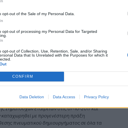
In
o opt-out of the Sale of my Personal Data.
In
to opt-out of processing my Personal Data for Targeted
ing.
In
o opt-out of Collection, Use, Retention, Sale, and/or Sharing
ersonal Data that Is Unrelated with the Purposes for which it
lected.
Out
CONFIRM
ρογράμματα της ΕΣΗΜΕΤ έχουν αναπτυχθεί
ειστικά από την Ένωση Σηματούχων Εταιρειών
Data Deletion
Data Access
Privacy Policy
 παρουσιαστεί ήδη στο πρώτο συνέδριο της
ς Σηματούχων Εταιρειών στις 07-10-2017 και
ν καταχωρηθεί με προγενέστερη πράξη
θεσης πνευματικού δημιουργήματος σε όλα τα