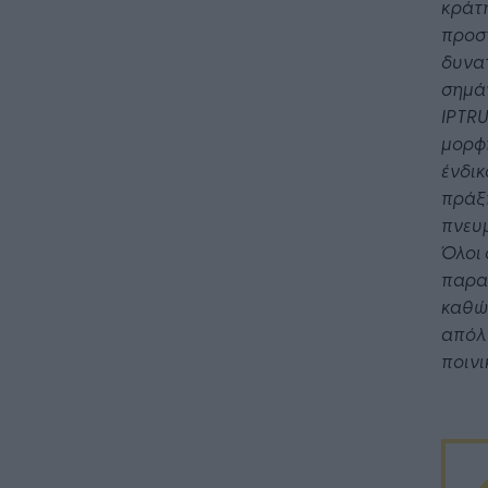
κράτ
προσ
δυνατ
σημάν
IPTRU
μορφή
ένδικ
πράξ
πνευμ
Όλοι 
παρα
καθώς
απόλυ
ποινι