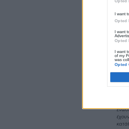
Opted 
I want t
Opted 
I want 
Advertis
Opted 
I want t
of my P
was col
Opted 
Τα π
αποκλ
έχουν
Ένωση
έχου
κατά