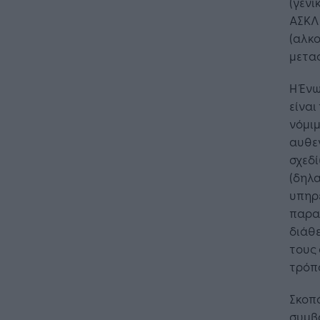
(γενι
ΑΣΚΛ
(αλκ
μεταφ
Η Ένω
είναι
νόμι
αυθε
σχεδί
(δηλα
υπηρε
παρα
διάθ
τους 
τρόπ
Σκοπό
συμβ