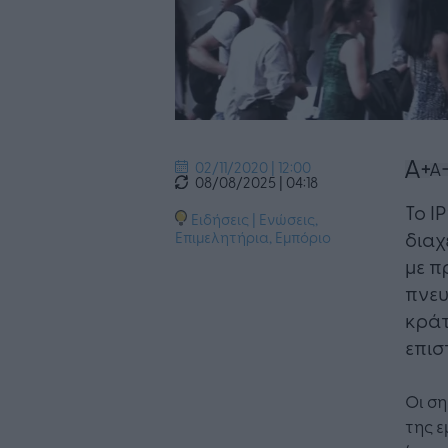
02/11/2020 | 12:00
08/08/2025 | 04:18
Το I
Ειδήσεις
|
Ενώσεις,
διαχ
Επιμελητήρια
,
Εμπόριο
με π
πνευ
κράτ
επισ
Οι ση
της ε