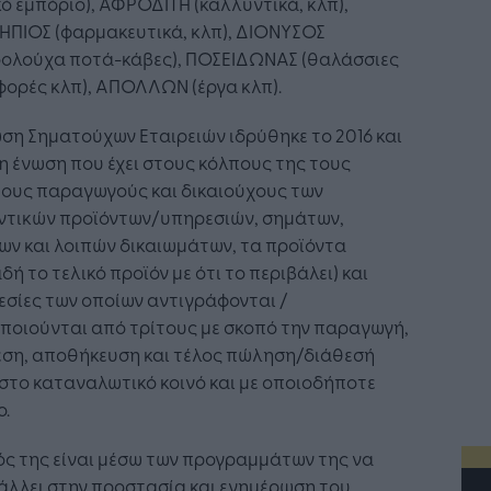
κό εμπόριο), ΑΦΡΟΔΙΤΗ (καλλυντικά, κλπ),
ΗΠΙΟΣ (φαρμακευτικά, κλπ), ΔΙΟΝΥΣΟΣ
οολούχα ποτά-κάβες), ΠΟΣΕΙΔΩΝΑΣ (θαλάσσιες
ορές κλπ), ΑΠΟΛΛΩΝ (έργα κλπ).
ση Σηματούχων Εταιρειών ιδρύθηκε το 2016 και
 η ένωση που έχει στους κόλπους της τους
μους παραγωγούς και δικαιούχους των
ντικών προϊόντων/υπηρεσιών, σημάτων,
ων και λοιπών δικαιωμάτων, τα προϊόντα
δή το τελικό προϊόν με ότι το περιβάλει) και
σίες των οποίων αντιγράφονται /
ποιούνται από τρίτους με σκοπό την παραγωγή,
εση, αποθήκευση και τέλος πώληση/διάθεσή
στο καταναλωτικό κοινό και με οποιοδήποτε
ο.
ς της είναι μέσω των προγραμμάτων της να
άλλει στην προστασία και ενημέρωση του