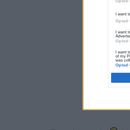
Opted 
I want t
Opted 
I want 
Advertis
Opted 
I want t
of my P
was col
Opted 
Σχο