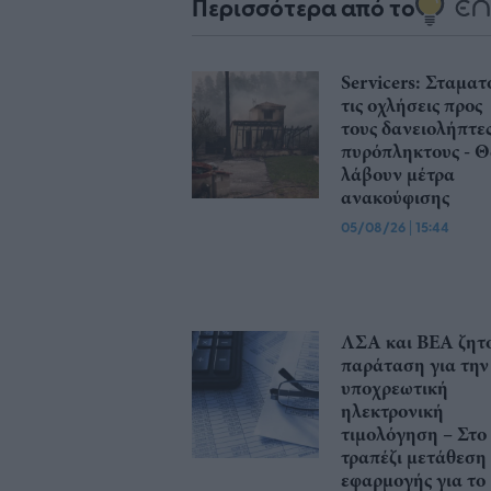
Περισσότερα από το
Servicers: Σταματ
τις οχλήσεις προς
τους δανειολήπτε
πυρόπληκτους - 
λάβουν μέτρα
ανακούφισης
05/08/26
|
15:44
ΛΣΑ και ΒΕΑ ζητ
παράταση για την
υποχρεωτική
ηλεκτρονική
τιμολόγηση – Στο
τραπέζι μετάθεση
εφαρμογής για το