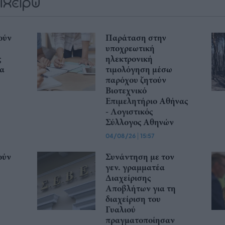
ούν
Παράταση στην
υποχρεωτική
ς
ηλεκτρονική
Θα
τιμολόγηση μέσω
παρόχου ζητούν
Βιοτεχνικό
Επιμελητήριο Αθήνας
- Λογιστικός
Σύλλογος Αθηνών
04/08/26
|
15:57
ούν
Συνάντηση με τον
γεν. γραμματέα
Διαχείρισης
Αποβλήτων για τη
διαχείριση του
Γυαλιού
πραγματοποίησαν