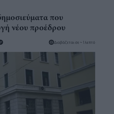
δημοσιεύματα που
ογή νέου προέδρου
Διαβάζεται σε
~ 1 λεπτό