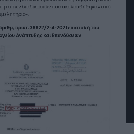
τητα των διαδικασιών που ακολουθήθηκαν από
ιμελητήριο».
άριθμ, πρωτ. 38822/2-4-2021 επιστολή του
ργείου Ανάπτυξης και Επενδύσεων
τή Νοημοσύνη: το νέο
Οι προσλήψεις αλλάζουν: To
γικό σύστημα της
Jobfind.gr ως στρατηγικός
ησης
«σύμμαχος» για κάθε
επιχείρηση και εργαζόμενο