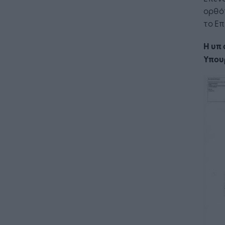
ορθό
το Επ
Η υπ 
Υπου
Η Τεχνη
λειτουρ
επιχείρ