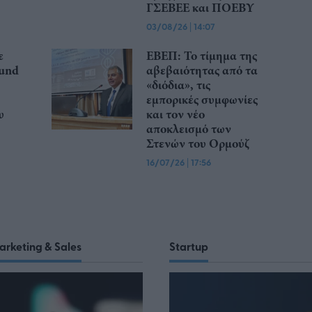
ΓΣΕΒΕΕ και ΠΟΕΒΥ
03/08/26
|
14:07
ε
ΕΒΕΠ: Το τίμημα της
ound
αβεβαιότητας από τα
«διόδια», τις
εμπορικές συμφωνίες
υ
και τον νέο
αποκλεισμό των
Στενών του Ορμούζ
16/07/26
|
17:56
arketing & Sales
Startup