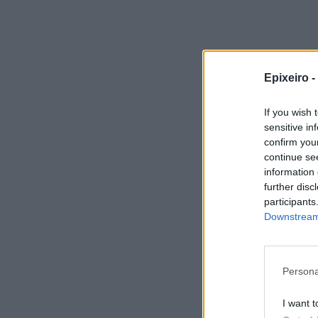
Epixeiro -
If you wish 
sensitive in
confirm you
continue se
information 
further disc
participants
Downstream 
Persona
I want t