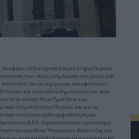
αναφέρει το Βιοτεχνικό Επιμελητήριο Πειραιά
νακοίνωση του, «προς ενημέρωση των μελών μας
ε απάντηση των συνεχόμενων, συκοφαντικών,
βλητικών και αναληθών δημοσιευμάτων, που
ούν στην εκλογή Νέου Προέδρου του
χνικού Επιμελητηρίου Πειραιά, και για να
τήσει επιτέλους κάθε αμφισβήτηση και
μευση του Β.Ε.Π, δημοσιοποιούμε την επίσημη
τηση του αρμόδιου Υπουργείου Ανάπτυξης και
ύσεων, η οποία επιβεβαιώνει τη νομιμότητα και