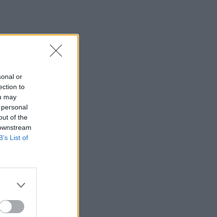
sonal or
ection to
ou may
 personal
out of the
 downstream
B’s List of