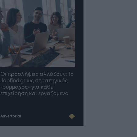
TP Greece: Πώς
Η ομάδα σου μεγαλώνε
διαμορφώνεται το μέλλον
γραφείο σου ακολουθε
του Insurance στην εποχή
του AI
Advertorial