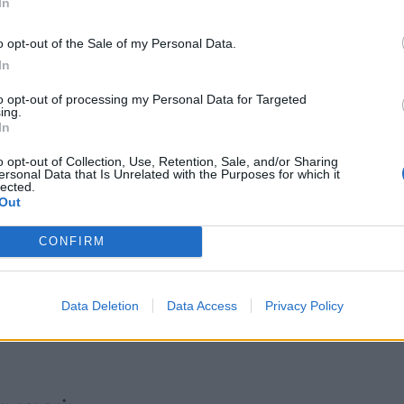
In
o opt-out of the Sale of my Personal Data.
Δείτε όλες τις τελευταίες
επιχειρηματικές
Ειδήσεις
από την
In
Ελλάδα και τον κόσμο στο
to opt-out of processing my Personal Data for Targeted
ing.
In
o opt-out of Collection, Use, Retention, Sale, and/or Sharing
ersonal Data that Is Unrelated with the Purposes for which it
lected.
Out
λιάστε
CONFIRM
... σχόλια
| Κάνε click για να σχολιάσεις
Data Deletion
Data Access
Privacy Policy