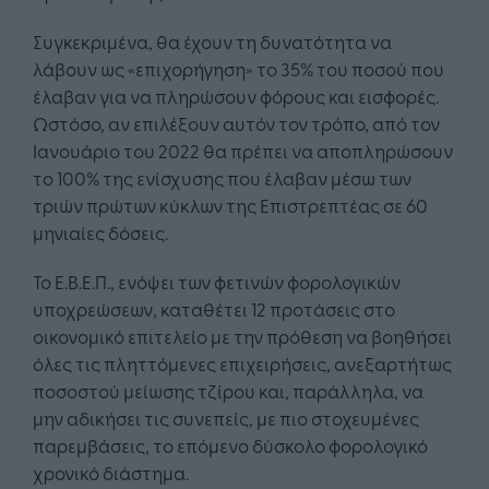
Συγκεκριμένα, θα έχουν τη δυνατότητα να
λάβουν ως «επιχορήγηση» το 35% του ποσού που
έλαβαν για να πληρώσουν φόρους και εισφορές.
Ωστόσο, αν επιλέξουν αυτόν τον τρόπο, από τον
Ιανουάριο του 2022 θα πρέπει να αποπληρώσουν
το 100% της ενίσχυσης που έλαβαν μέσω των
τριών πρώτων κύκλων της Επιστρεπτέας σε 60
μηνιαίες δόσεις.
Το Ε.Β.Ε.Π., ενόψει των φετινών φορολογικών
υποχρεώσεων, καταθέτει 12 προτάσεις στο
οικονομικό επιτελείο με την πρόθεση να βοηθήσει
όλες τις πληττόμενες επιχειρήσεις, ανεξαρτήτως
ποσοστού μείωσης τζίρου και, παράλληλα, να
μην αδικήσει τις συνεπείς, με πιο στοχευμένες
παρεμβάσεις, το επόμενο δύσκολο φορολογικό
χρονικό διάστημα.