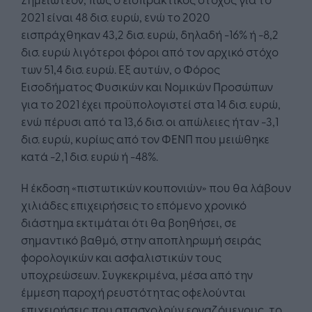
2021 είναι 48 δισ. ευρώ, ενώ το 2020
εισπράχθηκαν 43,2 δισ. ευρώ, δηλαδή -16% ή -8,2
δισ. ευρώ λιγότεροι φόροι από τον αρχικό στόχο
των 51,4 δισ. ευρώ. Εξ αυτών, ο Φόρος
Εισοδήματος Φυσικών και Νομικών Προσώπων
για το 2021 έχει προϋπολογιστεί στα 14 δισ. ευρώ,
ενώ πέρυσι από τα 13,6 δισ. οι απώλειες ήταν -3,1
δισ. ευρώ, κυρίως από τον ΦΕΝΠ που μειώθηκε
κατά -2,1 δισ. ευρώ ή -48%.
Η έκδοση «πιστωτικών κουπονιών» που θα λάβουν
χιλιάδες επιχειρήσεις το επόμενο χρονικό
διάστημα εκτιμάται ότι θα βοηθήσει, σε
σημαντικό βαθμό, στην αποπληρωμή σειράς
φορολογικών και ασφαλιστικών τους
υποχρεώσεων. Συγκεκριμένα, μέσα από την
έμμεση παροχή ρευστότητας οφελούνται
επιχειρήσεις που απασχολούν εργαζόμενους, το