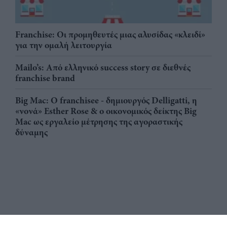
Franchise: Οι προμηθευτές μιας αλυσίδας «κλειδί»
για την ομαλή λειτουργία
Mailo’s: Από ελληνικό success story σε διεθνές
franchise brand
Big Mac: Ο franchisee - δημιουργός Delligatti, η
«νονά» Esther Rose & ο οικονομικός δείκτης Big
Mac ως εργαλείο μέτρησης της αγοραστικής
δύναμης