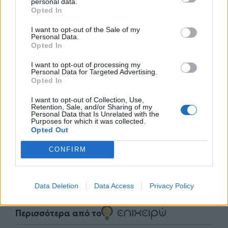
personal data.
Opted In
I want to opt-out of the Sale of my
Personal Data.
Opted In
I want to opt-out of processing my
Personal Data for Targeted Advertising.
Opted In
nd.gr
TP Greece: Πώς διαμορφώνεται το
Η ομ
I want to opt-out of Collection, Use,
Retention, Sale, and/or Sharing of my
άθε
μέλλον του Insurance στην εποχή του AI
σου 
Personal Data that Is Unrelated with the
Purposes for which it was collected.
Opted Out
CONFIRM
Advertorial
Data Deletion
Data Access
Privacy Policy
Περισσότερα από το