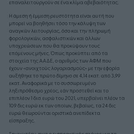
επαναλειτουργούν σε ένα κλίμα αβεβαιότητας.
Η άμεση ή έμμεση ρευστότητα είναι αυτή που
μπορεί να βοηθήσει τόσο την κάλυψη των
αναγκών λειτουργίας, όσο και την πληρωμή
φορολογικών, ασφαλιστικών και άλλων
υποχρεώσεων που θα προκύψουν τους
επόμενους μήνες. Όπως προκύπτει από τα
στοιχεία της ΑΑΔΕ, ο αριθμός των ΑΦΜ που
έχουν «ανοιχτούς λογαριασμούς» με την εφορία
αυξήθηκε το πρώτο δίμηνο σε 4,14 εκατ. από 3,99
εκατ. Αναφορικά με το συσσωρευμένο
ληξιπρόθεσμο χρέος, εάν προστεθεί και το
επιπλέον 1 δισ. ευρώ του 2021, υπερβαίνει πλέον τα
109 δις ευρώ εκ των οποίων, βεβαίως, τα 24 δις
ευρώ θεωρούνται οριστικά ανεπίδεκτα
είσπραξης.
Σημειωτέον, πως ο εισπρακτικός στόχος για το