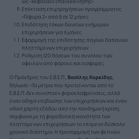
ως «κεφάλαιο επανεκκίνησης»
Επέκταση επιχορηγήσεων προγράμματος
«Γέφυρα 2» από 8 σε 12 μήνες
Επιδότηση τόκων δανείων ενήμερων
επιχειρήσεων για 6 μήνες
Εφαρμογή της επιδότησης παγίων δαπανών
πληττόμενων επιχειρήσεων
Ρύθμιση 120 δόσεων του συνόλου των
οφειλών από φόρους και εισφορές
Ο Πρόεδρος του Ε.Β.Ε.Π.,
Βασίλης Κορκίδης
,
δήλωσε:
«Τα μέτρα που προτείνονται από το
Ε.Β.Ε.Π. δεν συνιστούν φοροελαφρύνσεις, αλλά
έναν οδηγό επιβίωσης των επιχειρήσεων και έναν
οδικό χάρτη εξόδου από την πανδημική κρίση,
σύμφωνα με τη φοροδοτική ικανότητα των
πληττόμενων επιχειρήσεων το επόμενο δύσκολο
χρονικό διάστημα. Η προσαρμογή των φετινών