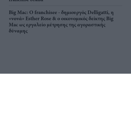
Big Mac: Ο franchisee - δημιουργός Delligatti, η
«νονά» Esther Rose & ο οικονομικός δείκτης Big
Mac ως εργαλείο μέτρησης της αγοραστικής
δύναμης