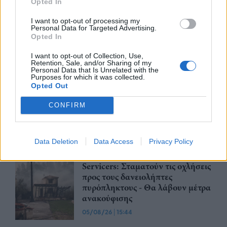
Opted In
nd.gr
TP Greece: Πώς διαμορφώνεται το
Η ομ
I want to opt-out of processing my
Personal Data for Targeted Advertising.
άθε
μέλλον του Insurance στην εποχή του AI
σου 
Opted In
I want to opt-out of Collection, Use,
Retention, Sale, and/or Sharing of my
Personal Data that Is Unrelated with the
Purposes for which it was collected.
Advertorial
Opted Out
CONFIRM
Περισσότερα από το
Data Deletion
Data Access
Privacy Policy
Servicers: Σταματούν τις οχλήσεις
προς τους δανειολήπτες
πυρόπληκτους - Θα λάβουν μέτρα
ανακούφισης
05/08/26
|
15:44