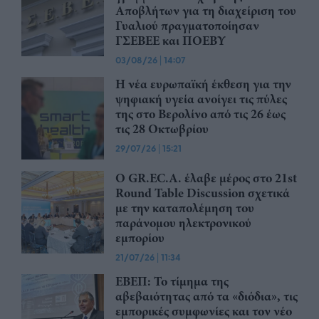
Αποβλήτων για τη διαχείριση του
Γυαλιού πραγματοποίησαν
ΓΣΕΒΕΕ και ΠΟΕΒΥ
03/08/26
|
14:07
Η νέα ευρωπαϊκή έκθεση για την
ψηφιακή υγεία ανοίγει τις πύλες
της στο Βερολίνο από τις 26 έως
τις 28 Οκτωβρίου
29/07/26
|
15:21
Ο GR.EC.A. έλαβε μέρος στο 21st
Round Table Discussion σχετικά
με την καταπολέμηση του
παράνομου ηλεκτρονικού
εμπορίου
21/07/26
|
11:34
ΕΒΕΠ: Το τίμημα της
αβεβαιότητας από τα «διόδια», τις
εμπορικές συμφωνίες και τον νέο