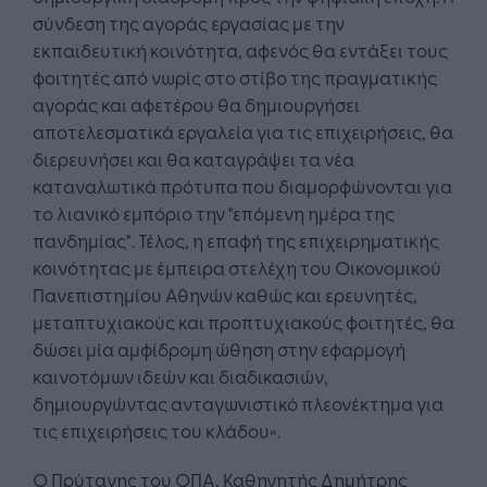
σύνδεση της αγοράς εργασίας με την
εκπαιδευτική κοινότητα, αφενός θα εντάξει τους
φοιτητές από νωρίς στο στίβο της πραγματικής
αγοράς και αφετέρου θα δημιουργήσει
αποτελεσματικά εργαλεία για τις επιχειρήσεις, θα
διερευνήσει και θα καταγράψει τα νέα
καταναλωτικά πρότυπα που διαμορφώνονται για
το λιανικό εμπόριο την "επόμενη ημέρα της
πανδημίας". Τέλος, η επαφή της επιχειρηματικής
κοινότητας με έμπειρα στελέχη του Οικονομικού
Πανεπιστημίου Αθηνών καθώς και ερευνητές,
μεταπτυχιακούς και προπτυχιακούς φοιτητές, θα
δώσει μία αμφίδρομη ώθηση στην εφαρμογή
καινοτόμων ιδεών και διαδικασιών,
δημιουργώντας ανταγωνιστικό πλεονέκτημα για
τις επιχειρήσεις του κλάδου».
Ο Πρύτανης του ΟΠΑ, Καθηγητής Δημήτρης