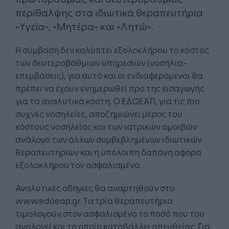
περίθαλψης στα ιδιωτικά θεραπευτήρια
«Υγεία», «Μητέρα» και «Λητώ».
Η σύμβαση δεν καλύπτει εξολοκλήρου το κόστος
των δευτεροβάθμιων υπηρεσιών (νοσήλια-
επεμβάσεις), για αυτό και οι ενδιαφερόμενοι θα
πρέπει να έχουν ενημερωθεί προ της εισαγωγής
για τα αναλυτικά κόστη. Ο ΕΔΟΕΑΠ, για τις πιο
συχνές νοσηλείες, αποζημιώνει μέρος του
κόστους νοσηλείας και των ιατρικών αμοιβών
ανάλογο των άλλων συμβεβλημένων ιδιωτικών
θεραπευτηρίων και η υπόλοιπη δαπάνη αφορά
εξολοκλήρου τον ασφαλισμένο.
Αναλυτικές οδηγίες θα αναρτηθούν στο
www.edoeap.gr. Tα τρία θεραπευτήρια
τιμολογούν στον ασφαλισμένο το ποσό που του
αναλογεί και το οποίο καταβάλλει απευθείας. Για