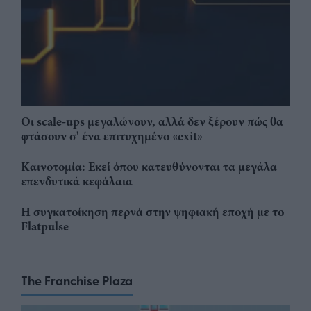
Οι scale-ups μεγαλώνουν, αλλά δεν ξέρουν πώς θα
φτάσουν σ' ένα επιτυχημένο «exit»
Καινοτομία: Εκεί όπου κατευθύνονται τα μεγάλα
επενδυτικά κεφάλαια
Η συγκατοίκηση περνά στην ψηφιακή εποχή με το
Flatpulse
The Franchise Plaza