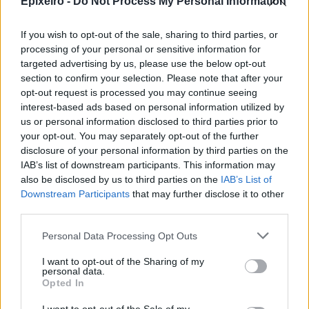
Epixeiro -
Do Not Process My Personal Information
05/08/26
|
15:44
Παράταση στην υποχρεωτική
If you wish to opt-out of the sale, sharing to third parties, or
ηλεκτρονική τιμολόγηση μέσω
processing of your personal or sensitive information for
παρόχου ζητούν Βιοτεχνικό
targeted advertising by us, please use the below opt-out
Επιμελητήριο Αθήνας -
section to confirm your selection. Please note that after your
Λογιστικός Σύλλογος Αθηνών
opt-out request is processed you may continue seeing
interest-based ads based on personal information utilized by
04/08/26
|
15:57
us or personal information disclosed to third parties prior to
Ένωση Ελληνικών Τραπεζών:
your opt-out. You may separately opt-out of the further
Οικονομική ενίσχυση και
disclosure of your personal information by third parties on the
διαγραφή χρεών στις οικογένειες
IAB’s list of downstream participants. This information may
των θυμάτων από τις φωτιές
also be disclosed by us to third parties on the
IAB’s List of
Downstream Participants
that may further disclose it to other
04/08/26
|
12:08
third parties.
ΛΣΑ και ΒΕΑ ζητούν παράταση
Personal Data Processing Opt Outs
για την υποχρεωτική ηλεκτρονική
τιμολόγηση – Στο τραπέζι
I want to opt-out of the Sharing of my
μετάθεση εφαρμογής για το 2026
personal data.
Opted In
03/08/26
|
15:12