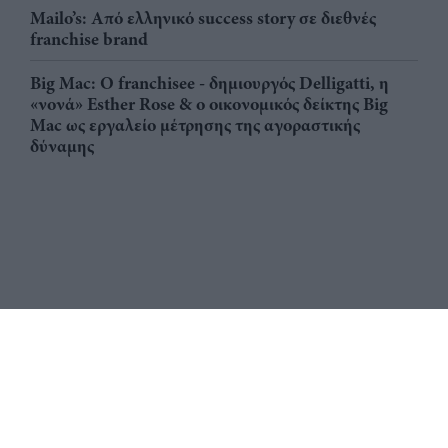
Mailo’s: Από ελληνικό success story σε διεθνές
franchise brand
Big Mac: Ο franchisee - δημιουργός Delligatti, η
«νονά» Esther Rose & ο οικονομικός δείκτης Big
Mac ως εργαλείο μέτρησης της αγοραστικής
δύναμης