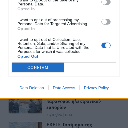
I want to opt-out of the Sale of my
Συνάντηση με τον γεν.
Personal Data.
Opted In
γραμματέα Διαχείρισης
Αποβλήτων για τη διαχείριση του
I want to opt-out of processing my
Γυαλιού πραγματοποίησαν
Personal Data for Targeted Advertising.
ΓΣΕΒΕΕ και ΠΟΕΒΥ
Opted In
03/08/26
|
14:07
I want to opt-out of Collection, Use,
Retention, Sale, and/or Sharing of my
Η νέα ευρωπαϊκή έκθεση για την
Personal Data that Is Unrelated with the
ψηφιακή υγεία ανοίγει τις πύλες
Purposes for which it was collected.
Opted Out
της στο Βερολίνο από τις 26 έως
τις 28 Οκτωβρίου
CONFIRM
29/07/26
|
15:21
Ο GR.EC.A. έλαβε μέρος στο 21st
Data Deletion
Data Access
Privacy Policy
Round Table Discussion σχετικά
με την καταπολέμηση του
παράνομου ηλεκτρονικού
εμπορίου
21/07/26
|
11:34
ΕΒΕΠ: Το τίμημα της