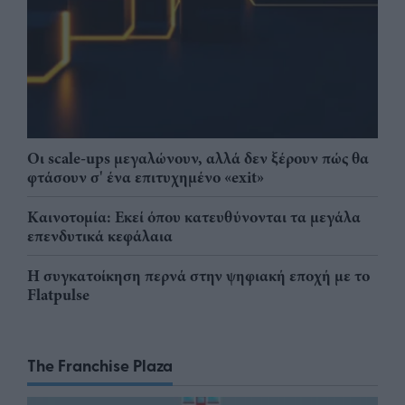
Οι scale-ups μεγαλώνουν, αλλά δεν ξέρουν πώς θα
φτάσουν σ' ένα επιτυχημένο «exit»
Καινοτομία: Εκεί όπου κατευθύνονται τα μεγάλα
επενδυτικά κεφάλαια
Η συγκατοίκηση περνά στην ψηφιακή εποχή με το
Flatpulse
The Franchise Plaza