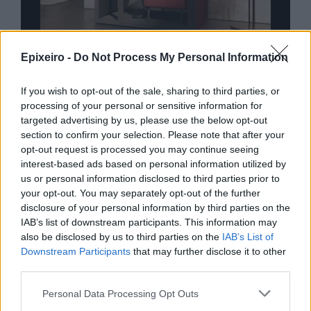
ίο
Quento: Τεχνολογία με ανθρώπινο
Epixeiro -
Do Not Process My Personal Information
πρόσημο
If you wish to opt-out of the sale, sharing to third parties, or
processing of your personal or sensitive information for
targeted advertising by us, please use the below opt-out
section to confirm your selection. Please note that after your
Advertorial
opt-out request is processed you may continue seeing
interest-based ads based on personal information utilized by
us or personal information disclosed to third parties prior to
your opt-out. You may separately opt-out of the further
Περισσότερα από το
disclosure of your personal information by third parties on the
IAB’s list of downstream participants. This information may
also be disclosed by us to third parties on the
IAB’s List of
Downstream Participants
that may further disclose it to other
Servicers: Σταματούν τις οχλήσεις
third parties.
προς τους δανειολήπτες
πυρόπληκτους - Θα λάβουν μέτρα
Personal Data Processing Opt Outs
ανακούφισης