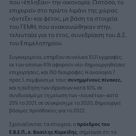
που «έπληξαν» την οικονομία. Ωστόσο, το
επιχειρείν στο πρώτο λιμάνι της χώρας
«άντεξε» και φέτος, με βάση τα στοιχεία
του ΓΕΜΗ, που ανακοινώθηκαν στην,
τελευταία για το έτος, συνεδρίαση του Δ.Σ.
του Επιμελητηρίου.
Συγκεκριμένα, υπήρξαν συνολικά 1021 εγγραφές,
εκ των οποίων 976 αφορούν νέο-δημιουργηθείσες
επιχειρήσεις, και 150 διαγραφές. Η αναλογία 7
προς 1, σύμφωνα με τους
συνημμένους πίνακες,
και η αύξηση των ιδρύσεων κατά 10%, σε
συνδυασμό με τη μείωση των «λουκέτων» κατά
25% το 2021, σε σύγκριση με το 2020, δημιουργεί
βάσιμες προσδοκίες για το 2022.
Σχολιάζοντας τα στοιχεία, ο
πρόεδρος του
Ε.Β.Ε.Π., κ. Βασίλης Κορκίδης
, σημείωσε ότι το