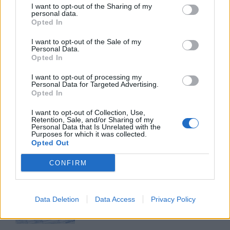
05/08/26
|
15:44
I want to opt-out of the Sharing of my
personal data.
Opted In
Παράταση στην υποχρεωτική
ηλεκτρονική τιμολόγηση μέσω
I want to opt-out of the Sale of my
παρόχου ζητούν Βιοτεχνικό
Personal Data.
Επιμελητήριο Αθήνας -
Opted In
Λογιστικός Σύλλογος Αθηνών
I want to opt-out of processing my
04/08/26
|
15:57
Personal Data for Targeted Advertising.
Opted In
Ένωση Ελληνικών Τραπεζών:
Οικονομική ενίσχυση και
I want to opt-out of Collection, Use,
Retention, Sale, and/or Sharing of my
διαγραφή χρεών στις οικογένειες
Personal Data that Is Unrelated with the
των θυμάτων από τις φωτιές
Purposes for which it was collected.
Opted Out
04/08/26
|
12:08
CONFIRM
ΛΣΑ και ΒΕΑ ζητούν παράταση
για την υποχρεωτική ηλεκτρονική
τιμολόγηση – Στο τραπέζι
Data Deletion
Data Access
Privacy Policy
μετάθεση εφαρμογής για το 2026
03/08/26
|
15:12