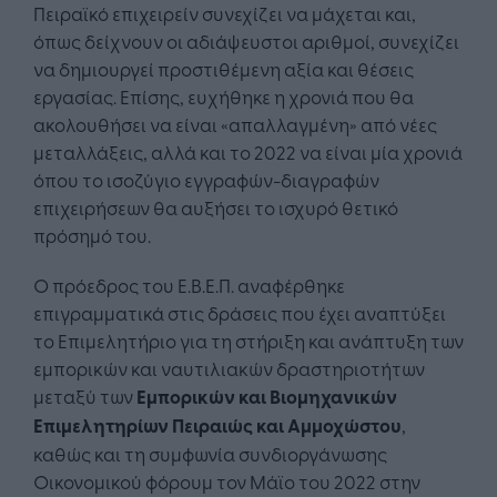
Πειραϊκό επιχειρείν συνεχίζει να μάχεται και,
όπως δείχνουν οι αδιάψευστοι αριθμοί, συνεχίζει
να δημιουργεί προστιθέμενη αξία και θέσεις
εργασίας. Επίσης, ευχήθηκε η χρονιά που θα
ακολουθήσει να είναι «απαλλαγμένη» από νέες
μεταλλάξεις, αλλά και το 2022 να είναι μία χρονιά
όπου το ισοζύγιο εγγραφών-διαγραφών
επιχειρήσεων θα αυξήσει το ισχυρό θετικό
πρόσημό του.
O πρόεδρος του Ε.Β.Ε.Π. αναφέρθηκε
επιγραμματικά στις δράσεις που έχει αναπτύξει
το Επιμελητήριο για τη στήριξη και ανάπτυξη των
εμπορικών και ναυτιλιακών δραστηριοτήτων
μεταξύ των
Εμπορικών και Βιομηχανικών
Επιμελητηρίων Πειραιώς και Αμμοχώστου
,
καθώς και τη συμφωνία συνδιοργάνωσης
Οικονομικού φόρουμ τον Μάϊο του 2022 στην