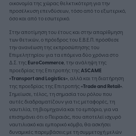
οικονομία της χώρας θελκτικότερη για την
προσέλκυση επενδύσεων, τόσο από το εξωτερικό,
όσο και από το εσωτερικό.
Στην αποτίμηση του έτους και στην απαρίθμηση
των θετικών, ο πρόεδρος του Ε.Β.Ε.Π. πρόσθεσε
την ανανέωση της εκπροσώπησης του
Επιμελητηρίου για τα επόμενα δύο χρόνια στο
Δ.Σ. της
EuroCommerce
, την ανάληψη της
προεδρίας της Επιτροπής της
ASCAME
«
Transport
and
Logistics
»
, αλλά και τη διατήρηση
της προεδρίας της Επιτροπής
«
Trade
and
Retail
»
.
Σημείωσε, τέλος, τη σημασία του ρόλου που
αυτές διαδραματίζουν για τις μεταφορές, τη
ναυτιλία, τη βιομηχανία και το εμπόριο, για να
επισημάνει ότι ο Πειραιάς, που αποτελεί ισχυρό
ναυτιλιακό και εμπορικό κόμβο, θα ασκήσει
δυναμικές παρεμβάσεις με τη συμμετοχή μελών