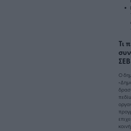
Τι 
συν
ΣΕΒ
Ο δη
Η Τεχνη
«Δημ
λειτουρ
δρασ
επιχείρ
πεδίω
οργαν
προγ
επιχε
κοινή