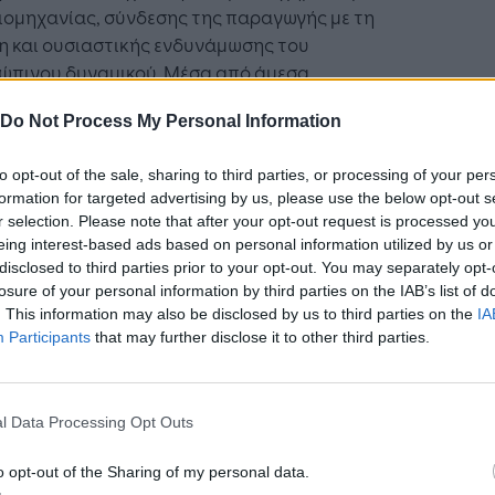
ιομηχανίας, σύνδεσης της παραγωγής με τη
η και ουσιαστικής ενδυνάμωσης του
ώπινου δυναμικού. Μέσα από άμεσα
οιήσιμες δράσεις αλλά και μακρόπνοο
Do Not Process My Personal Information
ασμό, έρχεται να απαντήσει στις προκλήσεις
ποχής, που επιβάλουν νέους τρόπους
to opt-out of the sale, sharing to third parties, or processing of your per
γασίας μεταξύ της ακαδημαϊκής, της
formation for targeted advertising by us, please use the below opt-out s
ητικής κοινότητας και των επιχειρήσεων.
r selection. Please note that after your opt-out request is processed y
eing interest-based ads based on personal information utilized by us or
λληλα, τοποθετεί την ανώτατη εκπαίδευση και
disclosed to third parties prior to your opt-out. You may separately opt-
ρευνα στο επίκεντρο της αναπτυξιακής
losure of your personal information by third parties on the IAB’s list of
κασίας με τη διασύνδεση έρευνας-καινοτομίας-
. This information may also be disclosed by us to third parties on the
IA
Participants
that may further disclose it to other third parties.
γωγής, την αξιοποίηση ερευνητικών
ελεσμάτων και επιστημονικής τεχνογνωσίας,
κπαίδευση σε θέματα που σχετίζονται με τα
γωγικά συστήματα, το οικοσύστημα
l Data Processing Opt Outs
τομίας, τη βιομηχανική ανάπτυξη και την
o opt-out of the Sharing of my personal data.
λογική εξέλιξη,τη νεοφυή επιχειρηματικότητα