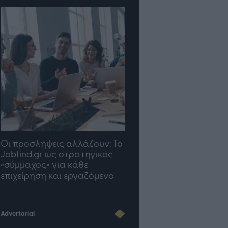
TP Greece: Πώς
Η ομάδα σου μεγαλώνε
διαμορφώνεται το μέλλον
γραφείο σου ακολουθε
του Insurance στην εποχή
του AI
Advertorial