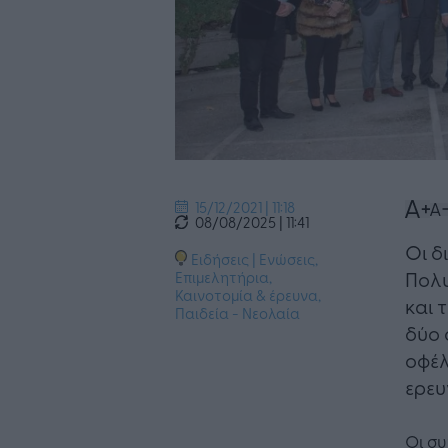
15/12/2021 | 11:18
08/08/2025 | 11:41
​Οι 
Ειδήσεις
|
Ενώσεις,
Πολυ
Επιμελητήρια
,
Καινοτομία & έρευνα
,
και 
Παιδεία - Νεολαία
δύο 
οφέλ
ερευ
Οι σ