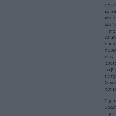
πρωτο
εκπαί
και τ
και 
της χ
Δημόκ
ουσια
πανεπ
επιχ
συνερ
τα βι
Πάτρα
Συνδέ
συνερ
Σημα
δράσ
της 