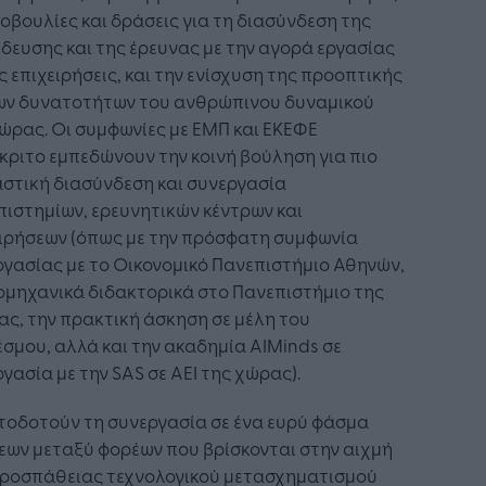
βουλίες και δράσεις για τη διασύνδεση της
δευσης και της έρευνας με την αγορά εργασίας
ις επιχειρήσεις, και την ενίσχυση της προοπτικής
των δυνατοτήτων του ανθρώπινου δυναμικού
ώρας. Οι συμφωνίες με ΕΜΠ και ΕΚΕΦΕ
ριτο εμπεδώνουν την κοινή βούληση για πιο
στική διασύνδεση και συνεργασία
ιστημίων, ερευνητικών κέντρων και
ειρήσεων (όπως με την πρόσφατη συμφωνία
γασίας με το Οικονομικό Πανεπιστήμιο Αθηνών,
ομηχανικά διδακτορικά στο Πανεπιστήμιο της
ς, την πρακτική άσκηση σε μέλη του
σμου, αλλά και την ακαδημία AIMinds σε
γασία με την SAS σε ΑΕΙ της χώρας).
τοδοτούν τη συνεργασία σε ένα ευρύ φάσμα
εων μεταξύ φορέων που βρίσκονται στην αιχμή
προσπάθειας τεχνολογικού μετασχηματισμού