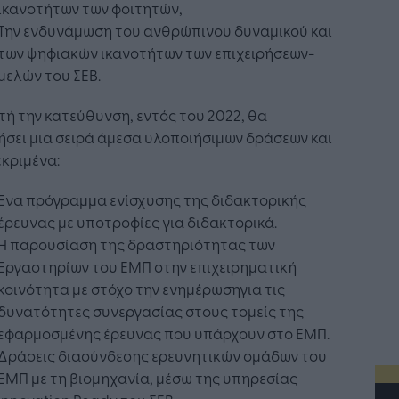
ικανοτήτων των φοιτητών,
Την ενδυνάμωση του ανθρώπινου δυναμικού και
των ψηφιακών ικανοτήτων των επιχειρήσεων-
μελών του ΣΕΒ.
τή την κατεύθυνση, εντός του 2022, θα
ήσει μια σειρά άμεσα υλοποιήσιμων δράσεων και
κριμένα:
Ένα πρόγραμμα ενίσχυσης της διδακτορικής
έρευνας με υποτροφίες για διδακτορικά.
Η παρουσίαση της δραστηριότητας των
Εργαστηρίων του ΕΜΠ στην επιχειρηματική
κοινότητα με στόχο την ενημέρωσηγια τις
δυνατότητες συνεργασίας στους τομείς της
εφαρμοσμένης έρευνας που υπάρχουν στο ΕΜΠ.
Δράσεις διασύνδεσης ερευνητικών ομάδων του
ΕΜΠ με τη βιομηχανία, μέσω της υπηρεσίας