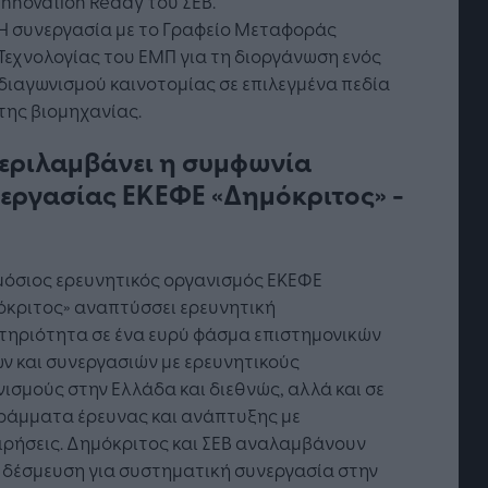
Innovation Ready του ΣΕΒ.
Η συνεργασία με το Γραφείο Μεταφοράς
Τεχνολογίας του ΕΜΠ για τη διοργάνωση ενός
διαγωνισμού καινοτομίας σε επιλεγμένα πεδία
της βιομηχανίας.
περιλαμβάνει η συμφωνία
εργασίας ΕΚΕΦΕ «Δημόκριτος» -
μόσιος ερευνητικός οργανισμός ΕΚΕΦΕ
τή Νοημοσύνη: το νέο
Οι προσλήψεις αλλάζουν: To
όκριτος» αναπτύσσει ερευνητική
γικό σύστημα της
Jobfind.gr ως στρατηγικός
τηριότητα σε ένα ευρύ φάσμα επιστημονικών
ησης
«σύμμαχος» για κάθε
ν και συνεργασιών με ερευνητικούς
επιχείρηση και εργαζόμενο
ισμούς στην Ελλάδα και διεθνώς, αλλά και σε
ράμματα έρευνας και ανάπτυξης με
ιρήσεις. Δημόκριτος και ΣΕΒ αναλαμβάνουν
 δέσμευση για συστηματική συνεργασία στην