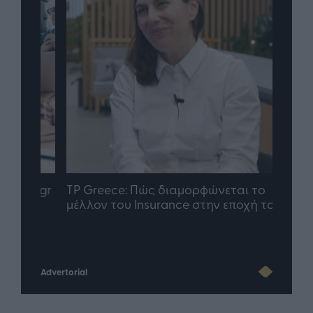
nd.gr
TP Greece: Πώς διαμορφώνεται το
Η ομ
άθε
μέλλον του Insurance στην εποχή του AI
σου 
Advertorial