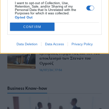
I want to opt-out of Collection, Use,
Retention, Sale, and/or Sharing of my
Ο GR.EC.A. έλαβε μέρος στο 21st
Personal Data that Is Unrelated with the
Round Table Discussion σχετικά
Purposes for which it was collected.
με την καταπολέμηση του
Opted Out
παράνομου ηλεκτρονικού
CONFIRM
εμπορίου
21/07/26
|
11:34
ΕΒΕΠ: Το τίμημα της
Data Deletion
Data Access
Privacy Policy
αβεβαιότητας από τα «διόδια», τις
εμπορικές συμφωνίες και τον νέο
αποκλεισμό των Στενών του
Ορμούζ
16/07/26
|
17:56
Business Know-how