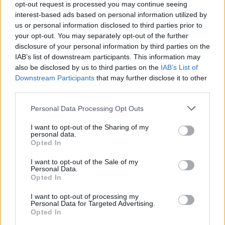
των θυμάτων από τις φωτιές
opt-out request is processed you may continue seeing
04/08/26
|
12:08
interest-based ads based on personal information utilized by
us or personal information disclosed to third parties prior to
ΛΣΑ και ΒΕΑ ζητούν παράταση
your opt-out. You may separately opt-out of the further
για την υποχρεωτική ηλεκτρονική
disclosure of your personal information by third parties on the
τιμολόγηση – Στο τραπέζι
IAB’s list of downstream participants. This information may
μετάθεση εφαρμογής για το 2026
also be disclosed by us to third parties on the
IAB’s List of
Downstream Participants
that may further disclose it to other
03/08/26
|
15:12
third parties.
Συνάντηση με τον γεν.
Personal Data Processing Opt Outs
γραμματέα Διαχείρισης
Αποβλήτων για τη διαχείριση του
I want to opt-out of the Sharing of my
Γυαλιού πραγματοποίησαν
personal data.
ΓΣΕΒΕΕ και ΠΟΕΒΥ
Opted In
03/08/26
|
14:07
I want to opt-out of the Sale of my
Personal Data.
Η νέα ευρωπαϊκή έκθεση για την
Opted In
ψηφιακή υγεία ανοίγει τις πύλες
της στο Βερολίνο από τις 26 έως
I want to opt-out of processing my
Personal Data for Targeted Advertising.
τις 28 Οκτωβρίου
Opted In
29/07/26
|
15:21