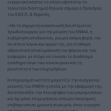
ενεργειακό κόστος το οποίο υφίσταται το
τελευταίο διάστημα] δήλωσε σήμερα ο Πρόεδρος
του Ε.Β.Ε.Π., Β. Κορκίδη.
« Με τη σημερινή ανακοίνωση δια στόματος
πρωθυπουργού για την μείωση του ΕΝΦΙΑ, η
κυβέρνηση αποδεικνύει, για μία ακόμη φορά, την
συνέπεια λόγων και έργων της, για σταθερή
αθροιστική αποκλιμάκωση των φόρων και των
εισφορών, με στόχο να τονώσει το διαθέσιμο
εισόδημα όλων των νοικοκυριών και τη
ρευστότητα των επιχειρήσεων.
Η επιχειρηματικότητα χαιρετίζει την αναγγελία
μείωσης του ΕΝΦΙΑ η οποία, με την εφαρμογή της,
θα απαλλάξει την πλειοψηφία των μικρομεσαίων,
και όχι μόνο, επιχειρήσεων από μία οικονομική
επιβάρυνση σε χρονική συγκυρία, όπου η αγορά
επιζητεί τις κατάλληλες οικονομικές