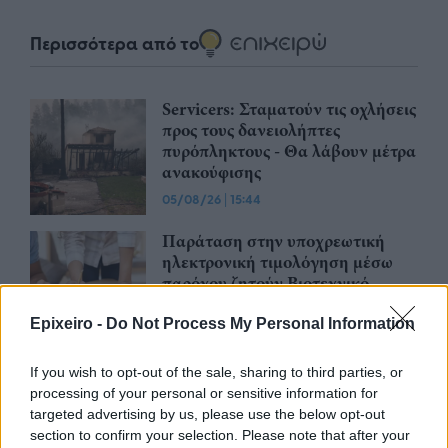
Περισσότερα από το
Servicers: Σταματούν τις οχλήσεις
προς τους δανειολήπτες
πυρόπληκτους - Θα λάβουν μέτρα
ανακούφισης
05/08/26
|
15:44
Παράταση στην υποχρεωτική
ηλεκτρονική τιμολόγηση μέσω
παρόχου ζητούν Βιοτεχνικό
Επιμελητήριο Αθήνας -
Λογιστικός Σύλλογος Αθηνών
Epixeiro -
Do Not Process My Personal Information
04/08/26
|
15:57
If you wish to opt-out of the sale, sharing to third parties, or
Ένωση Ελληνικών Τραπεζών:
processing of your personal or sensitive information for
Οικονομική ενίσχυση και
targeted advertising by us, please use the below opt-out
διαγραφή χρεών στις οικογένειες
section to confirm your selection. Please note that after your