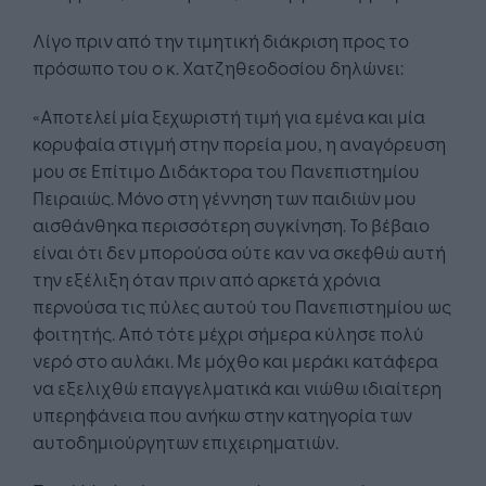
Λίγο πριν από την τιμητική διάκριση προς το
πρόσωπο του ο κ. Χατζηθεοδοσίου δηλώνει:
«Αποτελεί μία ξεχωριστή τιμή για εμένα και μία
κορυφαία στιγμή στην πορεία μου, η αναγόρευση
μου σε Επίτιμο Διδάκτορα του Πανεπιστημίου
Πειραιώς. Μόνο στη γέννηση των παιδιών μου
αισθάνθηκα περισσότερη συγκίνηση. Το βέβαιο
είναι ότι δεν μπορούσα ούτε καν να σκεφθώ αυτή
την εξέλιξη όταν πριν από αρκετά χρόνια
περνούσα τις πύλες αυτού του Πανεπιστημίου ως
φοιτητής. Από τότε μέχρι σήμερα κύλησε πολύ
νερό στο αυλάκι. Με μόχθο και μεράκι κατάφερα
να εξελιχθώ επαγγελματικά και νιώθω ιδιαίτερη
υπερηφάνεια που ανήκω στην κατηγορία των
αυτοδημιούργητων επιχειρηματιών.