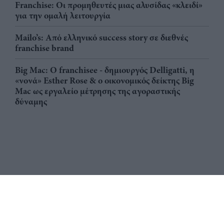
Franchise: Οι προμηθευτές μιας αλυσίδας «κλειδί»
για την ομαλή λειτουργία
Mailo’s: Από ελληνικό success story σε διεθνές
franchise brand
Big Mac: Ο franchisee - δημιουργός Delligatti, η
«νονά» Esther Rose & ο οικονομικός δείκτης Big
Mac ως εργαλείο μέτρησης της αγοραστικής
δύναμης