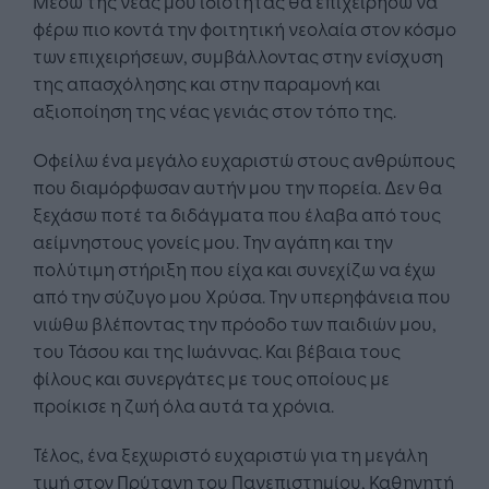
Μέσω της νέας μου ιδιότητας θα επιχειρήσω να
φέρω πιο κοντά την φοιτητική νεολαία στον κόσμο
των επιχειρήσεων, συμβάλλοντας στην ενίσχυση
της απασχόλησης και στην παραμονή και
αξιοποίηση της νέας γενιάς στον τόπο της.
Οφείλω ένα μεγάλο ευχαριστώ στους ανθρώπους
που διαμόρφωσαν αυτήν μου την πορεία. Δεν θα
ξεχάσω ποτέ τα διδάγματα που έλαβα από τους
αείμνηστους γονείς μου. Την αγάπη και την
πολύτιμη στήριξη που είχα και συνεχίζω να έχω
από την σύζυγο μου Χρύσα. Την υπερηφάνεια που
νιώθω βλέποντας την πρόοδο των παιδιών μου,
του Τάσου και της Ιωάννας. Και βέβαια τους
φίλους και συνεργάτες με τους οποίους με
προίκισε η ζωή όλα αυτά τα χρόνια.
Τέλος, ένα ξεχωριστό ευχαριστώ για τη μεγάλη
τιμή στον Πρύτανη του Πανεπιστημίου, Καθηγητή