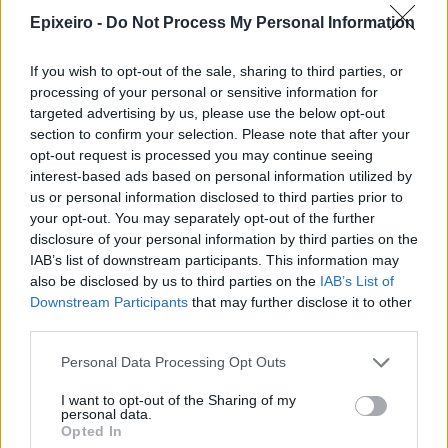
Epixeiro -
Do Not Process My Personal Information
If you wish to opt-out of the sale, sharing to third parties, or
processing of your personal or sensitive information for
targeted advertising by us, please use the below opt-out
section to confirm your selection. Please note that after your
nd.gr
TP Greece: Πώς διαμορφώνεται το
Η ομ
opt-out request is processed you may continue seeing
άθε
μέλλον του Insurance στην εποχή του AI
σου 
interest-based ads based on personal information utilized by
us or personal information disclosed to third parties prior to
your opt-out. You may separately opt-out of the further
disclosure of your personal information by third parties on the
Advertorial
IAB’s list of downstream participants. This information may
also be disclosed by us to third parties on the
IAB’s List of
Downstream Participants
that may further disclose it to other
third parties.
Περισσότερα από το
Personal Data Processing Opt Outs
I want to opt-out of the Sharing of my
personal data.
Servicers: Σταματούν τις οχλήσεις
Opted In
προς τους δανειολήπτες