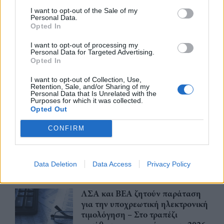
πυρόπληκτους - Θα λάβουν μέτρα
I want to opt-out of the Sale of my
Personal Data.
ανακούφισης
Opted In
05/08/26
|
15:44
I want to opt-out of processing my
Personal Data for Targeted Advertising.
Παράταση στην υποχρεωτική
Opted In
ηλεκτρονική τιμολόγηση μέσω
παρόχου ζητούν Βιοτεχνικό
I want to opt-out of Collection, Use,
Επιμελητήριο Αθήνας -
Retention, Sale, and/or Sharing of my
Personal Data that Is Unrelated with the
Λογιστικός Σύλλογος Αθηνών
Purposes for which it was collected.
Opted Out
04/08/26
|
15:57
Ένωση Ελληνικών Τραπεζών:
CONFIRM
Οικονομική ενίσχυση και
διαγραφή χρεών στις οικογένειες
των θυμάτων από τις φωτιές
Data Deletion
Data Access
Privacy Policy
04/08/26
|
12:08
ΛΣΑ και ΒΕΑ ζητούν παράταση
για την υποχρεωτική ηλεκτρονική
τιμολόγηση – Στο τραπέζι