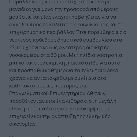
Παράλληλα όμως συμμετείχα στα κοινά με
μοναδικό γνώμονα την προσφορά από μέρους
μου έστω και μίας ελάχιστης βοήθειας για να
αλλάξει προς το καλύτερο η κοινωνία μας και το
επιχειρηματικό περιβάλλον. Έτσι πορεύθηκα ως ο
νεότερος πρόεδρος δημοτικού συμβουλίου στα
27 μου χρόνια και ως ο νεότερος διοικητής
νοσοκομείου στα 30 μου. Με την ίδια νοοτροπία
μπήκα και στον επιμελητηριακό στίβο για αυτό
και προσπαθώ καθημερινά τα τελευταία δέκα
χρόνια να ανταποκριθώ με συνέπεια στα
καθήκοντα μου ως πρόεδρος του
Επαγγελματικού Επιμελητηρίου Αθηνών,
προσθέτοντας έτσι ένα λιθαράκι στη μεγάλη
εθνική προσπάθεια για την ανάκαμψη του
επιχειρείν και την ανάπτυξη της ελληνικής
οικονομίας.