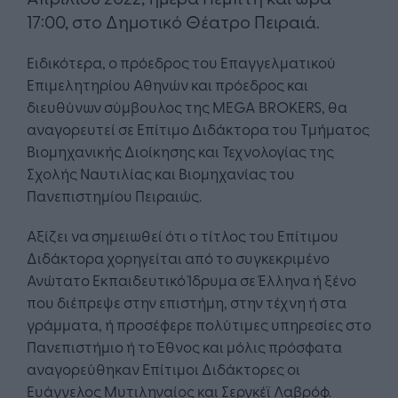
17:00, στο Δημοτικό Θέατρο Πειραιά.
Ειδικότερα, ο πρόεδρος του Επαγγελματικού
Επιμελητηρίου Αθηνών και πρόεδρος και
διευθύνων σύμβουλος της MEGA BROKERS, θα
αναγορευτεί σε Επίτιμο Διδάκτορα του Τμήματος
Βιομηχανικής Διοίκησης και Τεχνολογίας της
Σχολής Ναυτιλίας και Βιομηχανίας του
Πανεπιστημίου Πειραιώς.
Αξίζει να σημειωθεί ότι ο τίτλος του Επίτιμου
Διδάκτορα χορηγείται από το συγκεκριμένο
Ανώτατο Εκπαιδευτικό Ίδρυμα σε Έλληνα ή ξένο
που διέπρεψε στην επιστήμη, στην τέχνη ή στα
γράμματα, ή προσέφερε πολύτιμες υπηρεσίες στο
Πανεπιστήμιο ή το Έθνος και μόλις πρόσφατα
αναγορεύθηκαν Επίτιμοι Διδάκτορες οι
Ευάγγελος Μυτιληναίος και Σεργκέϊ Λαβρόφ.