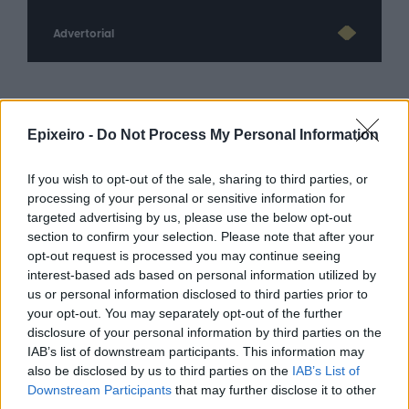
Advertorial
Περισσότερα από το
Epixeiro -
Do Not Process My Personal Information
If you wish to opt-out of the sale, sharing to third parties, or
Servicers: Σταματούν τις οχλήσεις
processing of your personal or sensitive information for
προς τους δανειολήπτες
targeted advertising by us, please use the below opt-out
πυρόπληκτους - Θα λάβουν μέτρα
section to confirm your selection. Please note that after your
ανακούφισης
opt-out request is processed you may continue seeing
05/08/26
|
15:44
interest-based ads based on personal information utilized by
us or personal information disclosed to third parties prior to
Παράταση στην υποχρεωτική
your opt-out. You may separately opt-out of the further
ηλεκτρονική τιμολόγηση μέσω
disclosure of your personal information by third parties on the
παρόχου ζητούν Βιοτεχνικό
IAB’s list of downstream participants. This information may
Επιμελητήριο Αθήνας -
also be disclosed by us to third parties on the
IAB’s List of
Λογιστικός Σύλλογος Αθηνών
Downstream Participants
that may further disclose it to other
04/08/26
|
15:57
third parties.