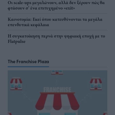
Οι scale-ups μεγαλώνουν, αλλά δεν ξέρουν πώς θα
φτάσουν σ' ένα επιτυχημένο «exit»
Καινοτομία: Εκεί όπου κατευθύνονται τα μεγάλα
επενδυτικά κεφάλαια
Η συγκατοίκηση περνά στην ψηφιακή εποχή με το
Flatpulse
The Franchise Plaza