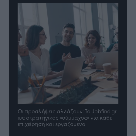
Οι προσλήψεις αλλάζουν: To Jobfind.gr
TP G
σης
ως στρατηγικός «σύμμαχος» για κάθε
μέλλ
επιχείρηση και εργαζόμενο