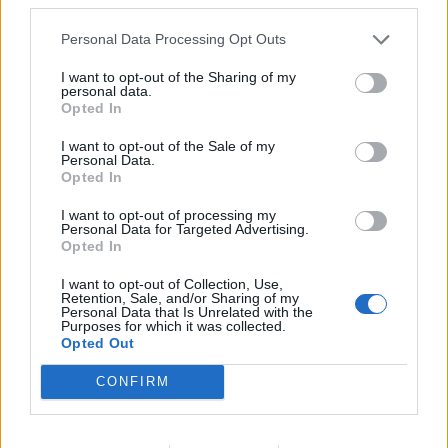
Ένωση Ελληνικών Τραπεζών:
Personal Data Processing Opt Outs
Οικονομική ενίσχυση και
διαγραφή χρεών στις οικογένειες
I want to opt-out of the Sharing of my
personal data.
των θυμάτων από τις φωτιές
Opted In
04/08/26
|
12:08
I want to opt-out of the Sale of my
Personal Data.
ΛΣΑ και ΒΕΑ ζητούν παράταση
Opted In
για την υποχρεωτική ηλεκτρονική
τιμολόγηση – Στο τραπέζι
I want to opt-out of processing my
μετάθεση εφαρμογής για το 2026
Personal Data for Targeted Advertising.
Opted In
03/08/26
|
15:12
I want to opt-out of Collection, Use,
Συνάντηση με τον γεν.
Retention, Sale, and/or Sharing of my
Personal Data that Is Unrelated with the
γραμματέα Διαχείρισης
Purposes for which it was collected.
Αποβλήτων για τη διαχείριση του
Opted Out
Γυαλιού πραγματοποίησαν
ΓΣΕΒΕΕ και ΠΟΕΒΥ
CONFIRM
03/08/26
|
14:07
Η νέα ευρωπαϊκή έκθεση για την