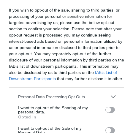
Παράταση στην υποχρεωτική
ηλεκτρονική τιμολόγηση μέσω
If you wish to opt-out of the sale, sharing to third parties, or
παρόχου ζητούν Βιοτεχνικό
processing of your personal or sensitive information for
Επιμελητήριο Αθήνας -
targeted advertising by us, please use the below opt-out
Λογιστικός Σύλλογος Αθηνών
section to confirm your selection. Please note that after your
opt-out request is processed you may continue seeing
04/08/26
|
15:57
interest-based ads based on personal information utilized by
Ένωση Ελληνικών Τραπεζών:
us or personal information disclosed to third parties prior to
Οικονομική ενίσχυση και
your opt-out. You may separately opt-out of the further
διαγραφή χρεών στις οικογένειες
disclosure of your personal information by third parties on the
των θυμάτων από τις φωτιές
IAB’s list of downstream participants. This information may
also be disclosed by us to third parties on the
IAB’s List of
04/08/26
|
12:08
Downstream Participants
that may further disclose it to other
third parties.
ΛΣΑ και ΒΕΑ ζητούν παράταση
για την υποχρεωτική ηλεκτρονική
Personal Data Processing Opt Outs
τιμολόγηση – Στο τραπέζι
μετάθεση εφαρμογής για το 2026
I want to opt-out of the Sharing of my
personal data.
03/08/26
|
15:12
Opted In
Συνάντηση με τον γεν.
I want to opt-out of the Sale of my
γραμματέα Διαχείρισης
Personal Data.