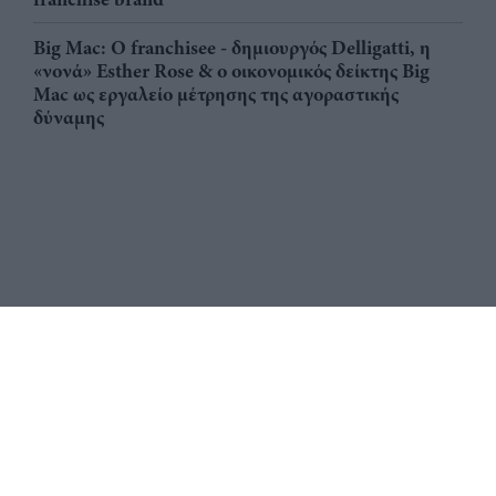
Big Mac: Ο franchisee - δημιουργός Delligatti, η
«νονά» Esther Rose & ο οικονομικός δείκτης Big
Mac ως εργαλείο μέτρησης της αγοραστικής
δύναμης