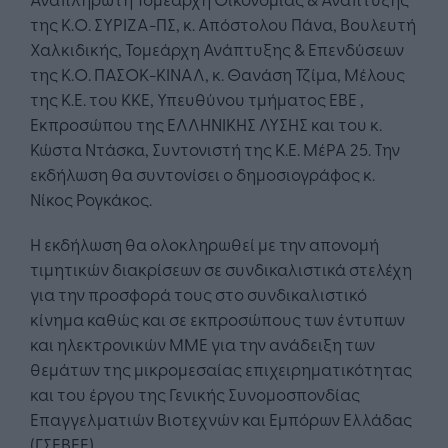
της Κ.Ο. ΣΥΡΙΖΑ-ΠΣ, κ. Απόστολου Πάνα, Βουλευτή
Χαλκιδικής, Τομεάρχη Ανάπτυξης & Επενδύσεων
της Κ.Ο. ΠΑΣΟΚ-ΚΙΝΑΛ, κ. Θανάση Τζίμα, Μέλους
της Κ.Ε. του ΚΚΕ, Υπευθύνου τμήματος ΕΒΕ ,
Εκπροσώπου της ΕΛΛΗΝΙΚΗΣ ΛΥΣΗΣ και του κ.
Κώστα Ντάσκα, Συντονιστή της Κ.Ε. ΜέΡΑ 25. Την
εκδήλωση θα συντονίσει ο δημοσιογράφος κ.
Νίκος Ρογκάκος.
Η εκδήλωση θα ολοκληρωθεί με την απονομή
τιμητικών διακρίσεων σε συνδικαλιστικά στελέχη
για την προσφορά τους στο συνδικαλιστικό
κίνημα καθώς και σε εκπροσώπους των έντυπων
και ηλεκτρονικών ΜΜΕ για την ανάδειξη των
θεμάτων της μικρομεσαίας επιχειρηματικότητας
και του έργου της Γενικής Συνομοσπονδίας
Επαγγελματιών Βιοτεχνών και Εμπόρων Ελλάδας
(ΓΣΕΒΕΕ).