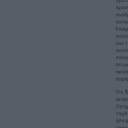
προσθ
αναδρ
αντικ
Επικ
πολεο
έως τ
συστή
πόλης
ότι μ
ακίνη
παρέμ
Ο κ.
Τ
εκπρ
ζήτη
τάχθη
ήδη 
υποχ