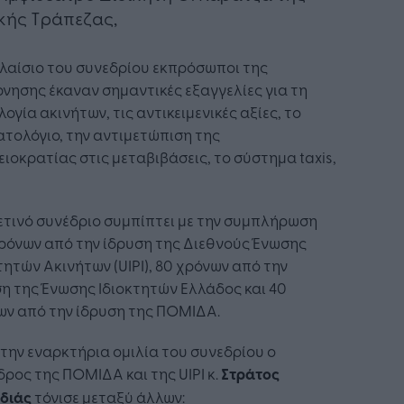
κής Τράπεζας,
λαίσιο του συνεδρίου εκπρόσωποι της
νησης έκαναν σημαντικές εξαγγελίες για τη
ογία ακινήτων, τις αντικειμενικές αξίες, το
τολόγιο, την αντιμετώπιση της
ιοκρατίας στις μεταβιβάσεις, το σύστημα taxis,
ετινό συνέδριο συμπίπτει με την συμπλήρωση
ρόνων από την ίδρυση της Διεθνούς Ένωσης
τητών Ακινήτων (UIPI), 80 χρόνων από την
η της Ένωσης Ιδιοκτητών Ελλάδος και 40
ων από την ίδρυση της ΠΟΜΙΔΑ.
την εναρκτήρια ομιλία του συνεδρίου ο
ρος της ΠΟΜΙΔΑ και της UIPI κ.
Στράτος
διάς
τόνισε μεταξύ άλλων: