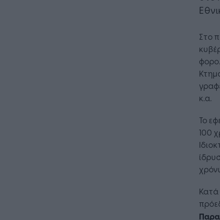
Εθνι
Στο π
κυβέρ
φορολ
Κτημα
γραφε
κ.α.
Το εφ
100 χ
Ιδιοκ
ίδρυσ
χρόν
Κατά 
πρόεδ
Παρα