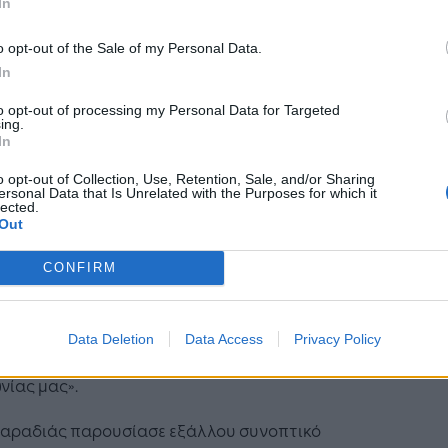
In
λωσή μας
o opt-out of the Sale of my Personal Data.
ς πολιτικός στόχος της ΠΟΜΙΔΑ ήταν αφενός η
In
δωση κλίματος αλληλοκατανόησης και
γασίας μεταξύ ιδιοκτητών και ενοικιαστών,
to opt-out of processing my Personal Data for Targeted
ing.
κιών και επαγγελματικών χώρων, ως δύο
In
λοεμπλεκομένων κοινωνικών ομάδων που
o opt-out of Collection, Use, Retention, Sale, and/or Sharing
ονικά η μία έχει την ανάγκη της άλλης, σε μια
ersonal Data that Is Unrelated with the Purposes for which it
που στερείται κοινωνικής κατοικίας, και
lected.
Out
ρου η μελέτη και διατύπωση προς την εξουσία,
ιοπαθών, ρεαλιστικών και εφαρμόσιμων
CONFIRM
άσεων επίλυσης των προβλημάτων που
ώς αναφύονται. Έτσι η ΠΟΜΙΔΑ κέρδισε την
στοσύνη του πολιτικού προσωπικού της χώρας,
Data Deletion
Data Access
Privacy Policy
ύπου, και πιστεύουμε, σημαντικού μέρους της
νίας μας».
 Παραδιάς παρουσίασε εξάλλου συνοπτικό