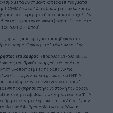
ογισμό με τα 20 σημαντικότερα επιτεύγματα
ης ΠΟΜΙΔΑ κατά 40ετή δράση της αλλά και τα
οβαρότερα εκκρεμή αιτήματα που απασχολούν
ιδιοκτήτες και την κοινωνία (παρατίθενται στο
 του Δελτίου Τύπου).
τις ομιλίες που πραγματοποιήθηκαν στο
ριο επισημάνθηκαν μεταξύ άλλων τα εξής:
ρήστος Σταϊκούρας
, Υπουργός Οικονομικών,
όσωπος του Πρωθυπουργού, τόνισε ότι η
ρνηση υλοποίησε με το παραπάνω τις
λογικές εξαγγελίες για μείωση του ΕΝΦΙΑ,
η του αφορολόγητου για γονικές παροχές –
ές ενώ προχώρησε στην αναστολή του φόρου
ξίας στις μεταβιβάσεις ακινήτων και του ΦΠΑ
εόδμητα ακίνητα. Σημείωσε ότι οι Δήμοι έχουν
εσμία έως 6 Φεβρουαρίου να υποβάλουν
σεις για διόρθωση των αντικειμενικών αξιών