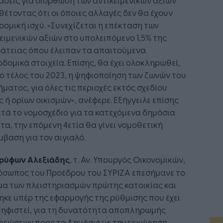
έτοντας ότι οι όποιες αλλαγές δεν θα έχουν
ομική ισχύ. «Συνεχίζεται η επέκταση των
ειμενικών αξιών στο υπολειπόμενο 1,5% της
ράτειας όπου έλειπαν τα απαιτούμενα
δομικά στοιχεία. Επίσης, θα έχει ολοκληρωθεί,
ο τέλος του 2023, η ψηφιοποίηση των ζωνών του
ματος, για όλες τις περιοχές εκτός σχεδίου
 ή ορίων οικισμών», ανέφερε. Εξήγγειλε επίσης
ετά το νομοσχέδιο για τα κατεχόμενα δημόσια
τα, την επόμενη 4ετία θα γίνει νομοθετική
βαση για τον αιγιαλό.
ρύφων Αλεξιάδης
, τ. Αν. Υπουργός Οικονομικών,
όσωπος του Προέδρου του ΣΥΡΙΖΑ επεσήμανε το
μα των πλειστηριασμών πρώτης κατοικίας και
κε υπέρ της εφαρμογής της ρύθμισης που έχει
ψηφιστεί, για τη δυνατότητα αποπληρωμής
ρεώσεων προς το Δημόσιο με την εκχώρηση