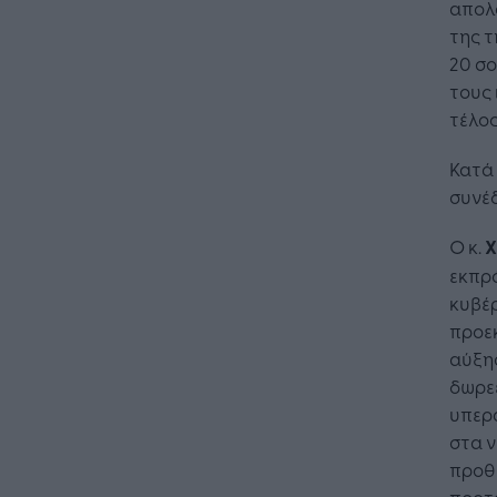
απολ
της τ
20 σ
τους 
τέλος
Κατά 
συνέδ
Ο κ.
Χ
εκπρ
κυβέ
προεκ
αύξησ
δωρε
υπερα
στα ν
προθ
προτά