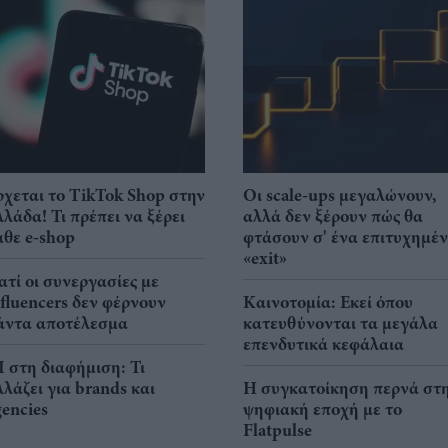
ρχεται το TikTok Shop στην
Οι scale-ups μεγαλώνουν,
λλάδα! Τι πρέπει να ξέρει
αλλά δεν ξέρουν πώς θα
άθε e-shop
φτάσουν σ' ένα επιτυχημέ
«exit»
ιατί οι συνεργασίες με
nfluencers δεν φέρνουν
Καινοτομία: Εκεί όπου
άντα αποτέλεσμα
κατευθύνονται τα μεγάλα
επενδυτικά κεφάλαια
I στη διαφήμιση: Τι
λλάζει για brands και
Η συγκατοίκηση περνά στ
gencies
ψηφιακή εποχή με το
Flatpulse