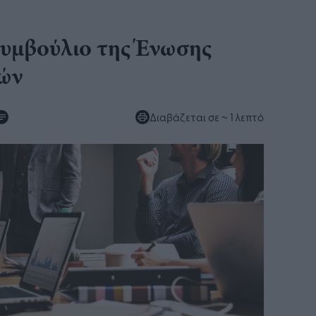
συμβούλιο της Ένωσης
ν​
Διαβάζεται σε
~ 1 λεπτό