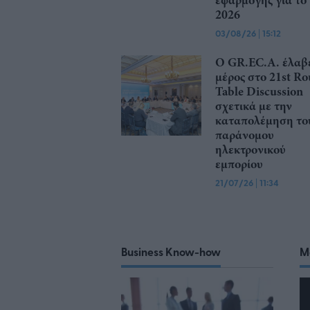
εφαρμογής για το
2026
03/08/26
|
15:12
Ο GR.EC.A. έλαβ
μέρος στο 21st R
Table Discussion
σχετικά με την
καταπολέμηση το
παράνομου
ηλεκτρονικού
εμπορίου
21/07/26
|
11:34
Business Know-how
M