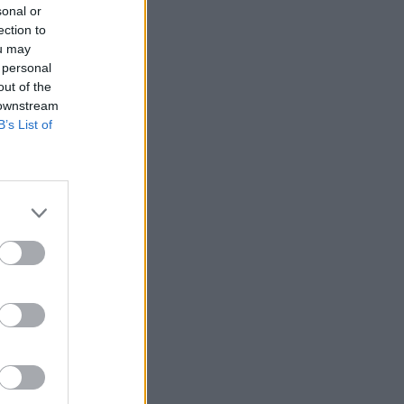
sonal or
ection to
ou may
 personal
out of the
 downstream
B’s List of