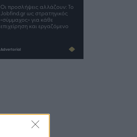
Οι προσλήψεις αλλάζουν: To
TP Greece: Πώς
Jobfind.gr ως στρατηγικός
διαμορφώνεται το μέ
«σύμμαχος» για κάθε
του Insurance στην επ
επιχείρηση και εργαζόμενο
του AI
Advertorial