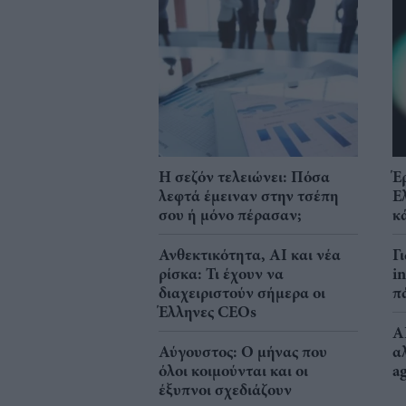
Η σεζόν τελειώνει: Πόσα
Έ
λεφτά έμειναν στην τσέπη
Ε
σου ή μόνο πέρασαν;
κ
Ανθεκτικότητα, AI και νέα
Γ
ρίσκα: Τι έχουν να
i
διαχειριστούν σήμερα οι
π
Έλληνες CEOs
A
Αύγουστος: Ο μήνας που
α
όλοι κοιμούνται και οι
a
έξυπνοι σχεδιάζουν