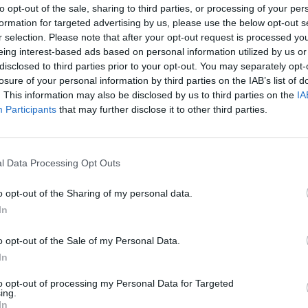
to opt-out of the sale, sharing to third parties, or processing of your per
formation for targeted advertising by us, please use the below opt-out s
r selection. Please note that after your opt-out request is processed y
Δείτε όλες τις τελευταίες
eing interest-based ads based on personal information utilized by us or
επιχειρηματικές
Ειδήσεις
από την
disclosed to third parties prior to your opt-out. You may separately opt-
Ελλάδα και τον κόσμο στο
losure of your personal information by third parties on the IAB’s list of
. This information may also be disclosed by us to third parties on the
IA
Participants
that may further disclose it to other third parties.
l Data Processing Opt Outs
λιάστε
o opt-out of the Sharing of my personal data.
In
... σχόλια
| Κάνε click για να σχολιάσεις
o opt-out of the Sale of my Personal Data.
In
to opt-out of processing my Personal Data for Targeted
ing.
In