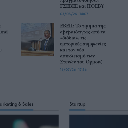
πραγματοποίησαν
ΓΣΕΒΕΕ και ΠΟΕΒΥ
03/08/26
|
14:07
ε
ΕΒΕΠ: Το τίμημα της
ound
αβεβαιότητας από τα
«διόδια», τις
εμπορικές συμφωνίες
υ
και τον νέο
αποκλεισμό των
Στενών του Ορμούζ
16/07/26
|
17:56
arketing & Sales
Startup