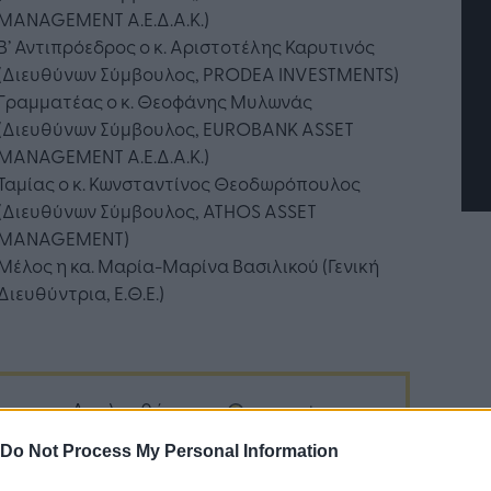
MANAGEMENT Α.Ε.Δ.Α.Κ.)
Η Τεχνητή Νοημοσύνη: το νέο
λειτουργικό σύστημα της
Β’ Αντιπρόεδρος ο κ. Αριστοτέλης Καρυτινός
επιχείρησης
(Διευθύνων Σύμβουλος, PRODEA INVESTMENTS)
Γραμματέας ο κ. Θεοφάνης Μυλωνάς
(Διευθύνων Σύμβουλος, EUROBANK ASSET
MANAGEMENT Α.Ε.Δ.Α.Κ.)
Ταμίας ο κ. Κωνσταντίνος Θεοδωρόπουλος
(Διευθύνων Σύμβουλος, ATHOS ASSET
MANAGEMENT)
Μέλος η κα. Μαρία-Μαρίνα Βασιλικού (Γενική
Διευθύντρια, Ε.Θ.Ε.)
Ακολουθήστε το
στο
Google News
και μάθετε πρώτοι
Do Not Process My Personal Information
όλα τα επιχειρηματικά νέα