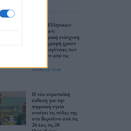
Ένωση Ελληνικών
Τραπεζών:
Οικονομική ενίσχυση
και διαγραφή χρεών
στις οικογένειες των
θυμάτων από τις
φωτιές
04/08/26
|
12:08
Η νέα ευρωπαϊκή
έκθεση για την
ψηφιακή υγεία
ανοίγει τις πύλες της
στο Βερολίνο από τις
26 έως τις 28