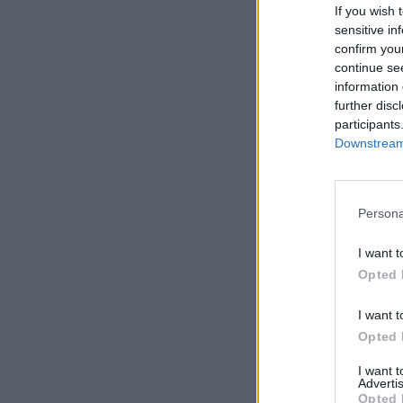
If you wish 
sensitive in
confirm you
continue se
information 
further disc
participants
Downstream 
Persona
Σχο
I want t
Opted 
I want t
Opted 
I want 
Advertis
Opted 