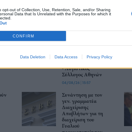
o opt-out of Collection, Use, Retention, Sale, and/or Sharing
ersonal Data that Is Unrelated with the Purposes for which it
lected.
Out
ούν
Παράταση στην
υποχρεωτική
CONFIRM
ς
ηλεκτρονική
Θα
τιμολόγηση μέσω
παρόχου ζητούν
Βιοτεχνικό
Data Deletion
Data Access
Privacy Policy
Επιμελητήριο Αθήνας
- Λογιστικός
Σύλλογος Αθηνών
04/08/26
|
15:57
ούν
Συνάντηση με τον
γεν. γραμματέα
Διαχείρισης
Αποβλήτων για τη
διαχείριση του
Γυαλιού