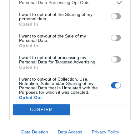
Personal Data Processing Opt Outs
I want to opt-out of the Sharing of my
personal data.
Opted In
I want to opt-out of the Sale of my
Personal Data.
Opted In
I want to opt-out of processing my
Personal Data for Targeted Advertising.
Opted In
I want to opt-out of Collection, Use,
Retention, Sale, and/or Sharing of my
Personal Data that Is Unrelated with the
Purposes for which it was collected.
Opted Out
nd.gr
TP Greece: Πώς διαμορφώνεται το
Η ομ
CONFIRM
άθε
μέλλον του Insurance στην εποχή του AI
σου 
Data Deletion
Data Access
Privacy Policy