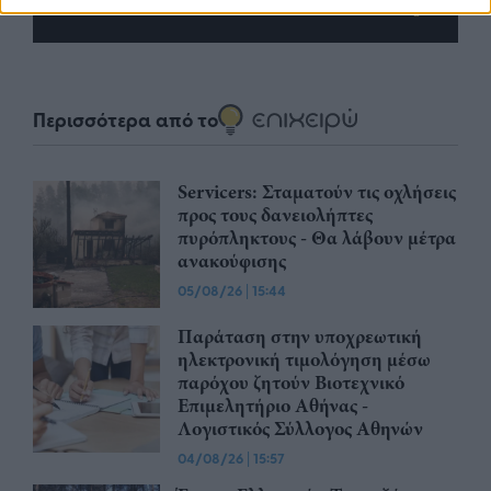
Advertorial
Περισσότερα από το
Servicers: Σταματούν τις οχλήσεις
προς τους δανειολήπτες
πυρόπληκτους - Θα λάβουν μέτρα
ανακούφισης
05/08/26
|
15:44
Παράταση στην υποχρεωτική
ηλεκτρονική τιμολόγηση μέσω
παρόχου ζητούν Βιοτεχνικό
Επιμελητήριο Αθήνας -
Λογιστικός Σύλλογος Αθηνών
04/08/26
|
15:57