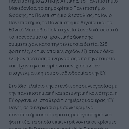
Πανεπιστήμιο Δυτικής Αττικής, το Πανεπιστήμιο
Μακεδονίας, το Δημοκρίτειο Πανεπιστήμιο
Θράκης, το Πανεπιστήμιο Θεσσαλίας, το Ιόνιο
Πανεπιστήμιο, το Πανεπιστήμιο Αιγαίου και το
Εθνικό Μετσόβιο Πολυτεχνείο. Συνολικά, σε αυτά
τα προγράμματα πρακτικής άσκησης
συμμετείχαν, κατά την τελευταία διετία, 225
φοιτητές, εκ των οποίων, σχεδόν έξι στους δέκα
έλαβαν πρόταση συνεργασίας από την εταιρεία
και είχαν την ευκαιρία να συνεχίσουν την
επαγγελματική τους σταδιοδρομία στην EY.
Στο ίδιο πλαίσιο της στενότερης συνεργασίας με
την πανεπιστημιακή και ερευνητική κοινότητα, η
ΕΥ οργανώνει σταθερά τις ημέρες καριέρας “EY
Days”, σε συνεργασία με συγκεκριμένα
πανεπιστήμια και τμήματα, με εργαστήρια για
φοιτητές, τα οποία επικεντρώνονται σε κρίσιμες
τεχνικές δεξιότητες και soft skills. Συμμετέχει,