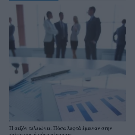
Η σεζόν τελειώνει: Πόσα λεφτά έμειναν στην
τσέπη σου ή μόνο πέρασαν;