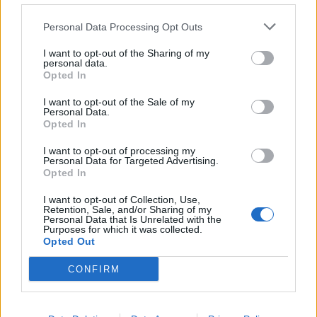
Personal Data Processing Opt Outs
I want to opt-out of the Sharing of my
personal data.
Opted In
I want to opt-out of the Sale of my
Personal Data.
Opted In
I want to opt-out of processing my
Personal Data for Targeted Advertising.
Opted In
I want to opt-out of Collection, Use,
Retention, Sale, and/or Sharing of my
Personal Data that Is Unrelated with the
Purposes for which it was collected.
Opted Out
CONFIRM
nd.gr
TP Greece: Πώς διαμορφώνεται το
Η ομ
άθε
μέλλον του Insurance στην εποχή του AI
σου 