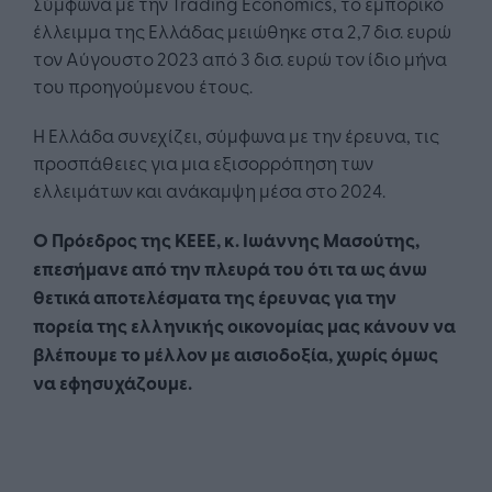
Σύμφωνα με την Trading Economics, το εμπορικό
έλλειμμα της Ελλάδας μειώθηκε στα 2,7 δισ. ευρώ
τον Αύγουστο 2023 από 3 δισ. ευρώ τον ίδιο μήνα
του προηγούμενου έτους.
Η Ελλάδα συνεχίζει, σύμφωνα με την έρευνα, τις
προσπάθειες για μια εξισορρόπηση των
ελλειμάτων και ανάκαμψη μέσα στο 2024.
Ο Πρόεδρος της ΚΕΕΕ, κ. Ιωάννης Μασούτης,
επεσήμανε από την πλευρά του ότι τα ως άνω
θετικά αποτελέσματα της έρευνας για την
πορεία της ελληνικής οικονομίας μας κάνουν να
βλέπουμε το μέλλον με αισιοδοξία, χωρίς όμως
να εφησυχάζουμε.