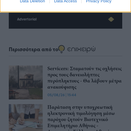
Data Deletion
Data Access
Privacy Policy
Advertorial
Περισσότερα από το
Servicers: Σταματούν τις οχλήσεις
προς τους δανειολήπτες
πυρόπληκτους - Θα λάβουν μέτρα
ανακούφισης
05/08/26
|
15:44
Παράταση στην υποχρεωτική
ηλεκτρονική τιμολόγηση μέσω
παρόχου ζητούν Βιοτεχνικό
Επιμελητήριο Αθήνας -