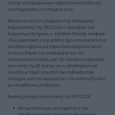
επίσης να παραμείνουν σημαντικά εμπόδια για
τις επιχειρήσεις το επόμενο έτος.
Μιλώντας κατά τη διάρκεια της εκδήλωσης
παρουσίασης της EES 2024, ο πρόεδρος των
Ευρωεπιμελητηρίων, κ. Vladimír Dlouhý, ανέφερε:
«Οι ευρωπαϊκές επιχειρήσεις έχουν αναγκαστεί να
πατήσουν φρένο για πάρα πολύ καιρό και αυτό
είναι εις βάρος της ανάκαμψης και της
ανταγωνιστικότητάς μας. Οι υπεύθυνοι χάραξης
πολιτικής της ΕΕ πρέπει να τις βοηθήσουν να
αλλάξουν ταχύτητα από την επιβίωση στην
επιτυχία, αντί να περιορίζουν την ανάπτυξή τους
με υπερβολικές ρυθμίσεις».
Βασικά μηνύματα πολιτικής της EES 2024:
Αντιμετώπιση με αυστηρότητα του
αποθέματος και της ροής ρυθμιστικών