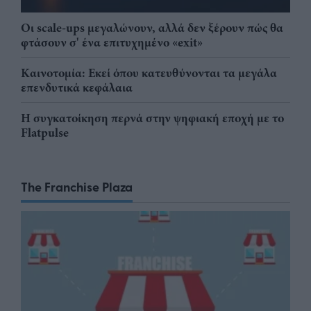
Οι scale-ups μεγαλώνουν, αλλά δεν ξέρουν πώς θα
φτάσουν σ' ένα επιτυχημένο «exit»
Καινοτομία: Εκεί όπου κατευθύνονται τα μεγάλα
επενδυτικά κεφάλαια
Η συγκατοίκηση περνά στην ψηφιακή εποχή με το
Flatpulse
The Franchise Plaza