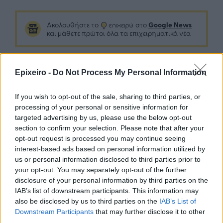
Google News
Ακολουθήστε το
στο
και μάθετε πρώτοι όλα τα επιχειρηματικά νέα
Δείτε όλες τις τελευταίες επιχειρηματικές
Epixeiro -
Do Not Process My Personal Information
Ειδήσεις
από την Ελλάδα και τον κόσμο στο
If you wish to opt-out of the sale, sharing to third parties, or
processing of your personal or sensitive information for
targeted advertising by us, please use the below opt-out
section to confirm your selection. Please note that after your
opt-out request is processed you may continue seeing
Σχολιάστε
interest-based ads based on personal information utilized by
us or personal information disclosed to third parties prior to
your opt-out. You may separately opt-out of the further
... σχόλια
| Κάνε click για να σχολιάσεις
disclosure of your personal information by third parties on the
IAB’s list of downstream participants. This information may
also be disclosed by us to third parties on the
IAB’s List of
Downstream Participants
that may further disclose it to other
third parties.