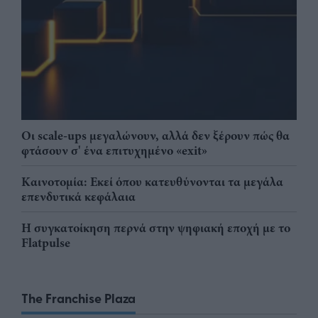
Οι scale-ups μεγαλώνουν, αλλά δεν ξέρουν πώς θα
φτάσουν σ' ένα επιτυχημένο «exit»
Καινοτομία: Εκεί όπου κατευθύνονται τα μεγάλα
επενδυτικά κεφάλαια
Η συγκατοίκηση περνά στην ψηφιακή εποχή με το
Flatpulse
The Franchise Plaza