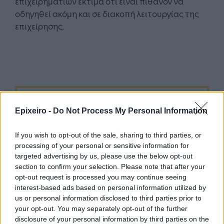
επιχειρηματιών εκτιμά ότι είναι πιθανόν να
οδηγηθεί ακόμη και σε διακοπή λειτουργίας της
επιχείρησης.
Google News
Ακολουθήστε το
στο
και μάθετε πρώτοι όλα τα επιχειρηματικά νέα
Epixeiro -
Do Not Process My Personal Information
If you wish to opt-out of the sale, sharing to third parties, or
processing of your personal or sensitive information for
Δείτε όλες τις τελευταίες επιχειρηματικές
targeted advertising by us, please use the below opt-out
Ειδήσεις
από την Ελλάδα και τον κόσμο στο
section to confirm your selection. Please note that after your
opt-out request is processed you may continue seeing
interest-based ads based on personal information utilized by
us or personal information disclosed to third parties prior to
your opt-out. You may separately opt-out of the further
disclosure of your personal information by third parties on the