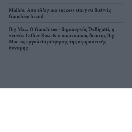
Mailo’s: Από ελληνικό success story σε διεθνές
franchise brand
Big Mac: Ο franchisee - δημιουργός Delligatti, η
«νονά» Esther Rose & ο οικονομικός δείκτης Big
Mac ως εργαλείο μέτρησης της αγοραστικής
δύναμης