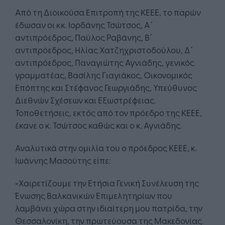
Από τη Διοικούσα Επιτροπή της ΚΕΕΕ, το παρών
έδωσαν οι κκ. Ιορδάνης Τσώτσος, Α΄
αντιπρόεδρος, Παύλος Ραβάνης, Β΄
αντιπρόεδρος, Ηλίας Χατζηχριστοδούλου, Δ΄
αντιπρόεδρος, Παναγιώτης Αγνιάδης, γενικός
γραμματέας, Βασίλης Γιαγιάκος, Οικονομικός
Επόπτης και Στέφανος Γεωργιάδης, Υπεύθυνος
Διεθνών Σχέσεων και Εξωστρέφειας.
Τοποθετήσεις, εκτός από τον πρόεδρο της ΚΕΕΕ,
έκανε ο κ. Τσώτσος καθώς και ο κ. Αγνιάδης.
Αναλυτικά στην ομιλία του ο πρόεδρος ΚΕΕΕ, κ.
Ιωάννης Μασούτης είπε:
«Χαιρετίζουμε την Ετήσια Γενική Συνέλευση της
Ένωσης Βαλκανικών Επιμελητηρίων που
λαμβάνει χώρα στην ιδιαίτερη μου πατρίδα, την
Θεσσαλονίκη, την πρωτεύουσα της Μακεδονίας.