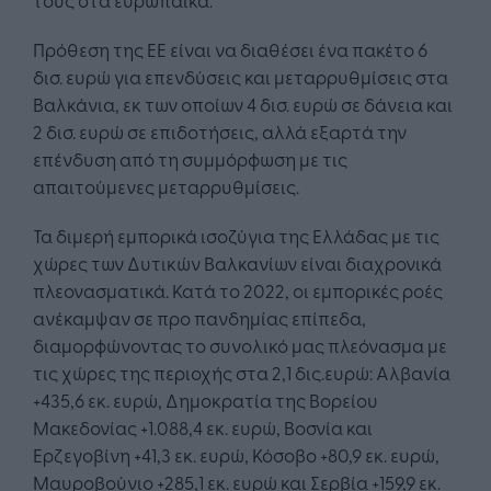
Πρόθεση της ΕΕ είναι να διαθέσει ένα πακέτο 6
δισ. ευρώ για επενδύσεις και μεταρρυθμίσεις στα
Βαλκάνια, εκ των οποίων 4 δισ. ευρώ σε δάνεια και
2 δισ. ευρώ σε επιδοτήσεις, αλλά εξαρτά την
επένδυση από τη συμμόρφωση με τις
απαιτούμενες μεταρρυθμίσεις.
Τα διμερή εμπορικά ισοζύγια της Ελλάδας με τις
χώρες των Δυτικών Βαλκανίων είναι διαχρονικά
πλεονασματικά. Κατά το 2022, οι εμπορικές ροές
ανέκαμψαν σε προ πανδημίας επίπεδα,
διαμορφώνοντας το συνολικό μας πλεόνασμα με
τις χώρες της περιοχής στα 2,1 δις.ευρώ: Αλβανία
+435,6 εκ. ευρώ, Δημοκρατία της Βορείου
Μακεδονίας +1.088,4 εκ. ευρώ, Βοσνία και
Ερζεγοβίνη +41,3 εκ. ευρώ, Κόσοβο +80,9 εκ. ευρώ,
Μαυροβούνιο +285,1 εκ. ευρώ και Σερβία +159,9 εκ.