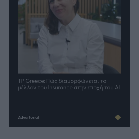
nd.gr
TP Greece: Πώς διαμορφώνεται το
Η ομ
άθε
μέλλον του Insurance στην εποχή του AI
σου 
Advertorial