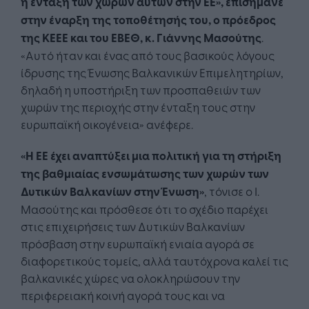
η ένταξη των χωρών αυτών στην ΕΕ», επισήμανε
στην έναρξη της τοποθέτησής του, ο πρόεδρος
της ΚΕΕΕ και του ΕΒΕΘ, κ. Γιάννης Μασούτης
.
«Αυτό ήταν και ένας από τους βασικούς λόγους
ίδρυσης της Ένωσης Βαλκανικών Επιμελητηρίων,
δηλαδή η υποστήριξη των προσπαθειών των
χωρών της περιοχής στην ένταξη τους στην
ευρωπαϊκή οικογένεια» ανέφερε.
«Η ΕΕ έχει αναπτύξει μια πολιτική για τη στήριξη
της βαθμιαίας ενσωμάτωσης των χωρών των
Δυτικών Βαλκανίων στην Ένωση»
, τόνισε ο Ι.
Μασούτης και πρόσθεσε ότι το σχέδιο παρέχει
στις επιχειρήσεις των Δυτικών Βαλκανίων
πρόσβαση στην ευρωπαϊκή ενιαία αγορά σε
διαφορετικούς τομείς, αλλά ταυτόχρονα καλεί τις
βαλκανικές χώρες να ολοκληρώσουν την
περιφερειακή κοινή αγορά τους και να