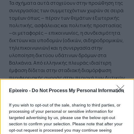
Τα σχήματα αυτά στοχεύουν στην προώθηση της
συνεργασίας των συμμετεχόντων χωρών σε σειρά
τομέων όπως – πέραν των θεμάτων εξωτερικής
πολιτικής, ασφάλειας και πολιτικής προστασίας
–οι μεταφορές – επικοινωνίες, η συνδεσιμότητα
δικτύων και υποδομών (οδικών, σιδηροδρομικών,
τηλεπικοινωνιών) και η συνεργασία στην
υλοποίηση δικτύου υδάτινων δρόμων στα
Βαλκάνια. Από ελληνικής πλευράς ιδιαίτερη
έμφαση δίδεται στην σταδιακή διαμόρφωση
περιφερειακής αγοράς στην περιοχή των Δυτικών
Βαλκανίων, κοινές δράσεις στους τομείς
Epixeiro -
Do Not Process My Personal Information
ενέργειας (αγωγοί πετρελαίου και φυσικού
αερίου) και επενδύσεων, καθώς και διαμόρφωση
If you wish to opt-out of the sale, sharing to third parties, or
πλατφόρμας τεχνολογίας για ανάληψη κοινών
processing of your personal or sensitive information for
πρωτοβουλιών.
targeted advertising by us, please use the below opt-out
section to confirm your selection. Please note that after your
Σήμερα (σημαδιακά 13.12.2023) συναντώνται οι
opt-out request is processed you may continue seeing