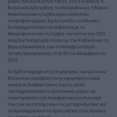
χώρες που έγινε μέλος της ΕΕ, ενώ η Αλβανία, η
Βοσνία και Ερζεγοβίνη, το Μαυροβούνιο, η Βόρεια
Μακεδονία και η Σερβία έχουν καθεστώς
υποψήφιων χωρών. Έχουν ανοίξει ενταξιακές
διαπραγματεύσεις και κεφάλαια με το
Μαυροβούνιο και τη Σερβία, τον Ιούλιο του 2022
άνοιξαν διαπραγματεύσεις με την Αλβανία και τη
Βόρεια Μακεδονία, ενώ το Κόσοβο υπέβαλε
αίτηση προσχώρησης στην ΕΕ τον Δεκέμβριο του
2022.
Το σχέδιο παρέχει στις επιχειρήσεις των Δυτικών
Βαλκανίων πρόσβαση στην ευρωπαϊκή ενιαία
αγορά σε διαφορετικούς τομείς, αλλά
ταυτόχρονα καλεί τις βαλκανικές χώρες να
ολοκληρώσουν την περιφερειακή κοινή αγορά
τους και να επιταχύνουν τις μεταρρυθμίσεις για
να προσαρμόσουν τα πρότυπα και τους κανόνες
τους στα ευρωπαϊκά.