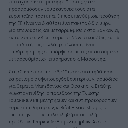
επιταχύνουν τις μεταρρυθμίσεις, για να
προσαρμόσουν τους κανόνες τους στα
ευρωπαϊκά πρότυπα. Όπως υπενθύμισε, πρόθεση
της ΕΕ είναι να διαθέσει ένα πακέτο 6 δις. ευρώ
για επενδύσεις και μεταρρυθμίσεις στα Βαλκάνια,
εκ των οποίων 4 δις. ευρώ σε δάνεια και 2 δις. ευρώ
σε επιδοτήσεις «αλλά η επένδυση είναι
συνάρτηση της συμμόρφωση με τις απαιτούμενες
μεταρρυθμίσεις», επισήμανε ο κ. Μασούτης.
Στην Συνέλευση παραβρέθηκαν και απηύθυναν
χαιρετισμό ο υφυπουργός Εσωτερικών, αρμόδιος
για θέματα Μακεδονίας και Θράκης, κ. Στάθης
Κωνσταντινίδης, ο πρόεδρος της Ένωσης
Τουρκικών Επιμελητηρίων και αντιπρόεδρος των
Ευρωεπιμελητηρίων, κ. Rifat Hisarciklioglu, ο
οποίος ηγείτο σε πολυπληθή αποστολή
προέδρων Τουρκικών Επιμελητηρίων. Ακόμα,