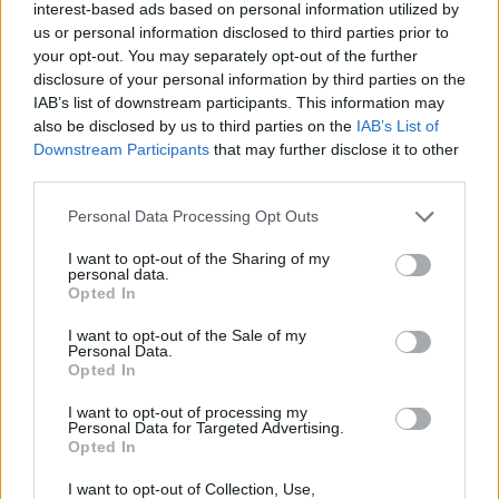
ηγέτες της ΕΕ και των Δυτικών Βαλκανίων στις
interest-based ads based on personal information utilized by
Βρυξέλλες ένα χρόνο μετά τη σύνοδο κορυφής
us or personal information disclosed to third parties prior to
your opt-out. You may separately opt-out of the further
του 2022 στα Τίρανα.
disclosure of your personal information by third parties on the
IAB’s list of downstream participants. This information may
Η σύνοδος κορυφής είναι μια ευκαιρία να
also be disclosed by us to third parties on the
IAB’s List of
επιβεβαιωθεί εκ νέου η προοπτική ένταξης των
Downstream Participants
that may further disclose it to other
Δυτικών Βαλκανίων στην ΕΕ καθώς και η ανάγκη
third parties.
για συνεχή και μη αναστρέψιμα μεταρρυθμιστικά
Personal Data Processing Opt Outs
επιτεύγματα των εταίρων, που να στηρίζονται
στις αξίες και τις αρχές της ΕΕ.
I want to opt-out of the Sharing of my
personal data.
Opted In
Τα κύρια θέματα συζήτησης θα είναι:
I want to opt-out of the Sale of my
η εμβάθυνση της πολιτικής και πολιτικής
Personal Data.
Opted In
δέσμευσης με τα Δυτικά Βαλκάνια
η προσέγγιση των εταίρων των Δυτικών
I want to opt-out of processing my
Personal Data for Targeted Advertising.
Βαλκανίων πιο κοντά στην ΕΕ και η
Opted In
προώθηση της σταδιακής ολοκλήρωσης
η οικοδόμηση οικονομικών θεμελίων για το
I want to opt-out of Collection, Use,