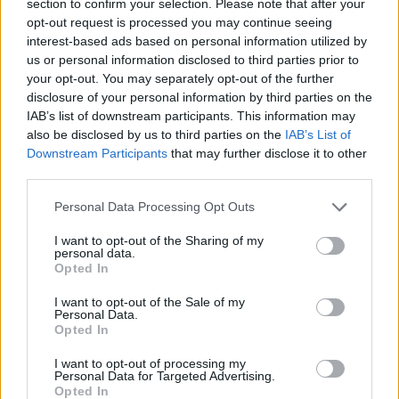
section to confirm your selection. Please note that after your
διαγραφή χρεών στις οικογένειες
opt-out request is processed you may continue seeing
των θυμάτων από τις φωτιές
interest-based ads based on personal information utilized by
04/08/26
|
12:08
us or personal information disclosed to third parties prior to
your opt-out. You may separately opt-out of the further
ΛΣΑ και ΒΕΑ ζητούν παράταση
disclosure of your personal information by third parties on the
για την υποχρεωτική ηλεκτρονική
IAB’s list of downstream participants. This information may
τιμολόγηση – Στο τραπέζι
also be disclosed by us to third parties on the
IAB’s List of
μετάθεση εφαρμογής για το 2026
Downstream Participants
that may further disclose it to other
third parties.
03/08/26
|
15:12
Συνάντηση με τον γεν.
Personal Data Processing Opt Outs
γραμματέα Διαχείρισης
I want to opt-out of the Sharing of my
Αποβλήτων για τη διαχείριση του
personal data.
Γυαλιού πραγματοποίησαν
Opted In
ΓΣΕΒΕΕ και ΠΟΕΒΥ
I want to opt-out of the Sale of my
03/08/26
|
14:07
Personal Data.
Opted In
Η νέα ευρωπαϊκή έκθεση για την
ψηφιακή υγεία ανοίγει τις πύλες
I want to opt-out of processing my
της στο Βερολίνο από τις 26 έως
Personal Data for Targeted Advertising.
Opted In
τις 28 Οκτωβρίου