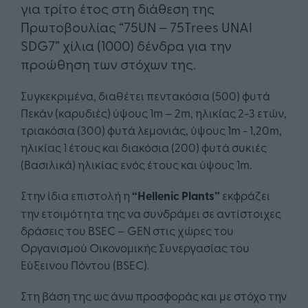
για τρίτο έτος στη διάθεση της
Πρωτοβουλίας “75UN – 75Trees UNAI
SDG7” χίλια (1000) δένδρα για την
προώθηση των στόχων της.
Συγκεκριμένα, διαθέτει πεντακόσια (500) φυτά
Πεκάν (καρυδιές) ύψους 1m – 2m, ηλικίας 2-3 ετών,
τριακόσια (300) φυτά λεμονιάς, ύψους 1m - 1,20m,
ηλικίας 1 έτους και διακόσια (200) φυτά συκιές
(Βασιλικά) ηλικίας ενός έτους και ύψους 1m.
Στην ίδια επιστολή η
“
Hellenic
Plants
”
εκφράζει
την ετοιμότητα της να συνδράμει σε αντίστοιχες
δράσεις του BSEC – GEN στις χώρες του
Οργανισμού Οικονομικής Συνεργασίας του
Εύξεινου Πόντου (BSEC).
Στη βάση της ως άνω προσφοράς και με στόχο την