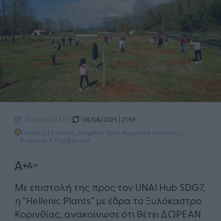
08/08/2025 | 21:59
25/01/2024 | 17:11
Ειδήσεις
|
Ενώσεις, Επιμελητήρια
,
Αγροτική Ανάπτυξη
,
Ενέργεια & Περιβάλλον
Με επιστολή της προς τον UNAI Hub SDG7,
η “Hellenic Plants” με έδρα το Ξυλόκαστρο
Κορινθίας, ανακοίνωσε ότι θέτει ΔΩΡΕΑΝ