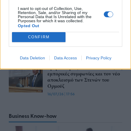
29/07/26
|
15:21
I want to opt-out of Collection, Use,
Retention, Sale, and/or Sharing of my
Personal Data that Is Unrelated with the
Ο GR.EC.A. έλαβε μέρος στο 21st
Purposes for which it was collected.
Round Table Discussion σχετικά
Opted Out
με την καταπολέμηση του
παράνομου ηλεκτρονικού
CONFIRM
εμπορίου
21/07/26
|
11:34
Data Deletion
Data Access
Privacy Policy
ΕΒΕΠ: Το τίμημα της
αβεβαιότητας από τα «διόδια», τις
εμπορικές συμφωνίες και τον νέο
αποκλεισμό των Στενών του
Ορμούζ
16/07/26
|
17:56
Business Know-how