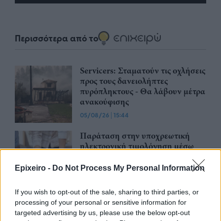
Περισσότερα από το
Servicers: Σταματούν τις οχλήσεις
προς τους δανειολήπτες
πυρόπληκτους - Θα λάβουν μέτρα
ανακούφισης
05/08/26
|
15:44
Παράταση στην υποχρεωτική
ηλεκτρονική τιμολόγηση μέσω
παρόχου ζητούν Βιοτεχνικό
Επιμελητήριο Αθήνας -
Epixeiro -
Do Not Process My Personal Information
Λογιστικός Σύλλογος Αθηνών
04/08/26
|
15:57
If you wish to opt-out of the sale, sharing to third parties, or
processing of your personal or sensitive information for
Ένωση Ελληνικών Τραπεζών:
targeted advertising by us, please use the below opt-out
Οικονομική ενίσχυση και