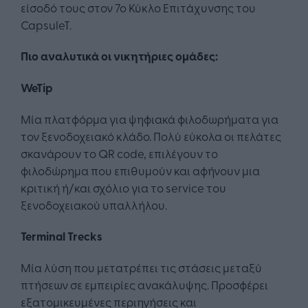
είσοδό τους στον 7ο Κύκλο Επιτάχυνσης του
CapsuleT.
Πιο αναλυτικά οι νικητήριες ομάδες:
WeTip
Μία πλατφόρμα για ψηφιακά φιλοδωρήματα για
τον ξενοδοχειακό κλάδο. Πολύ εύκολα οι πελάτες
σκανάρουν το QR code, επιλέγουν το
φιλοδώρημα που επιθυμούν και αφήνουν μια
κριτική ή/και σχόλιο για το service του
ξενοδοχειακού υπαλλήλου.
Terminal
Trecks
Μία λύση που μετατρέπει τις στάσεις μεταξύ
πτήσεων σε εμπειρίες ανακάλυψης. Προσφέρει
εξατομικευμένες περιηγήσεις και