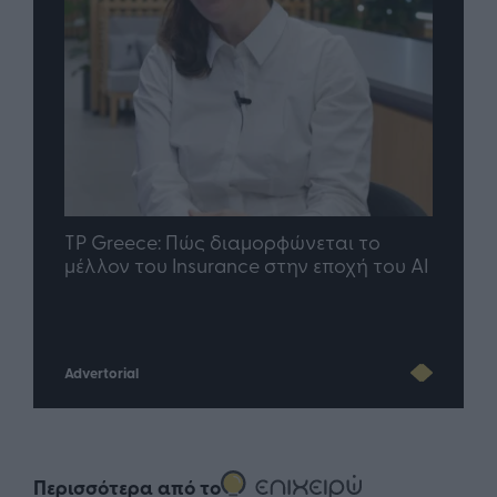
nd.gr
TP Greece: Πώς διαμορφώνεται το
Η ομ
άθε
μέλλον του Insurance στην εποχή του AI
σου 
Advertorial
Περισσότερα από το