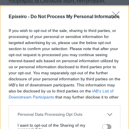
τουρισμού, οι Clio Muse Tours, Ferryhopper,
Sammy, TravelMyth, Triparound, Welcome
Pickups, Camspsaround, Woof Together,
Epixeiro -
Do Not Process My Personal Information
Workathlon, POS4work, Tourmie και Zoottle.
If you wish to opt-out of the sale, sharing to third parties, or
Παρακολουθήστε τις δράσεις του CapsuleT μέσα
processing of your personal or sensitive information for
από το Website και τα Social Media του
targeted advertising by us, please use the below opt-out
Επιταχυντή.
section to confirm your selection. Please note that after your
opt-out request is processed you may continue seeing
interest-based ads based on personal information utilized by
us or personal information disclosed to third parties prior to
your opt-out. You may separately opt-out of the further
disclosure of your personal information by third parties on the
IAB’s list of downstream participants. This information may
also be disclosed by us to third parties on the
IAB’s List of
Google News
Ακολουθήστε το
στο
και μάθετε πρώτοι όλα τα επιχειρηματικά νέα
Downstream Participants
that may further disclose it to other
third parties.
Personal Data Processing Opt Outs
Δείτε όλες τις τελευταίες επιχειρηματικές
Ειδήσεις
από την Ελλάδα και τον κόσμο στο
I want to opt-out of the Sharing of my