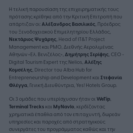
Η τελική παρουσίαση της επιχειρηματικής τους
πρότασης κρίθηκε από την Κριτική Επιτροπή που
απάρτιζαν οι:
Αλέξανδρος Βασιλικός
, Πρόεδρος
του Ξενοδοχειακού Επιμελητηρίου Ελλάδος,
Νεκτάριος Ψυχάρης
, Head of IT&T Project
Management και PMO, Διεθνής Αερολιμένας
Αθηνών «Ελ. Βενιζέλος»,
Δημήτρης Σερίφης
, CEO -
Digital Tourism Expert της Nelios,
Αλέξης
Κομσέλης
, Director του Alba Hub for
Entrepreneurship and Development και
Στεφανία
Φλέγγα
, Γενική Διευθύντρια, Yes! Hotels Group.
Οι 3 ομάδες που υπερίσχυσαν ήταν οι
WeTip
,
Terminal
Trecks
και
MyNavlo
, κερδίζοντας
χρηματικά έπαθλα από τον επιταχυντή, δωρεάν
υπηρεσίες και παροχές από στρατηγικούς
συνεργάτες του προγράμματος καθώς και την