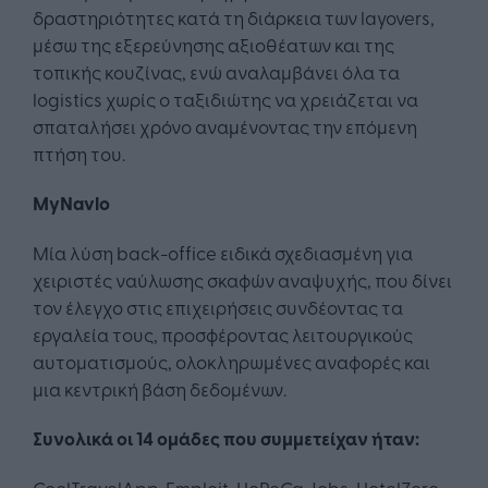
δραστηριότητες κατά τη διάρκεια των layovers,
μέσω της εξερεύνησης αξιοθέατων και της
τοπικής κουζίνας, ενώ αναλαμβάνει όλα τα
logistics χωρίς ο ταξιδιώτης να χρειάζεται να
σπαταλήσει χρόνο αναμένοντας την επόμενη
πτήση του.
MyNavlo
Μία λύση back-office ειδικά σχεδιασμένη για
χειριστές ναύλωσης σκαφών αναψυχής, που δίνει
τον έλεγχο στις επιχειρήσεις συνδέοντας τα
εργαλεία τους, προσφέροντας λειτουργικούς
αυτοματισμούς, ολοκληρωμένες αναφορές και
μια κεντρική βάση δεδομένων.
Συνολικά οι 14 ομάδες που συμμετείχαν ήταν:
CoolTravelApp, Emploit, HoReCa Jobs, HotelZero,