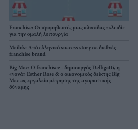
Franchise: Οι προμηθευτές μιας αλυσίδας «κλειδί»
για την ομαλή λειτουργία
Mailo’s: Από ελληνικό success story σε διεθνές
franchise brand
Big Mac: Ο franchisee - δημιουργός Delligatti, η
«νονά» Esther Rose & ο οικονομικός δείκτης Big
Mac ως εργαλείο μέτρησης της αγοραστικής
δύναμης