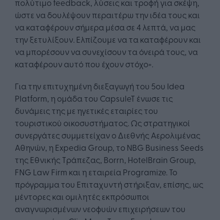
πολύτιμο feedback, λύσεις και τροφή για σκέψη,
ώστε να δουλέψουν περαιτέρω την ιδέα τους και
να καταφέρουν σήμερα μέσα σε 4 λεπτά, να μας
την ξετυλίξουν. Ελπίζουμε να τα καταφέρουν και
να μπορέσουν να συνεχίσουν τα όνειρά τους, να
καταφέρουν αυτό που έχουν στόχο».
Για την επιτυχημένη διεξαγωγή του 5ου Idea
Platform, η ομάδα του CapsuleT ένωσε τις
δυνάμεις της με ηγετικές εταιρίες του
τουριστικού οικοσυστήματος. Ως στρατηγικοί
συνεργάτες συμμετείχαν ο Διεθνής Αερολιμένας
Αθηνών, η Expedia Group, το NBG Business Seeds
της Εθνικής Τράπεζας, Borrn, HotelBrain Group,
FNG Law Firm και η εταιρεία Programize. Το
πρόγραμμα του Επιταχυντή στήριξαν, επίσης, ως
μέντορες και ομιλητές εκπρόσωποι
αναγνωρισμένων νεοφυών επιχειρήσεων του