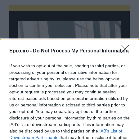
Epixeiro -
Do Not Process My Personal Information
If you wish to opt-out of the sale, sharing to third parties, or
processing of your personal or sensitive information for
targeted advertising by us, please use the below opt-out
section to confirm your selection. Please note that after your
opt-out request is processed you may continue seeing
interest-based ads based on personal information utilized by
us or personal information disclosed to third parties prior to
your opt-out. You may separately opt-out of the further
disclosure of your personal information by third parties on the
IAB’s list of downstream participants. This information may
nd.gr
TP Greece: Πώς διαμορφώνεται το
Η ομ
also be disclosed by us to third parties on the
IAB’s List of
άθε
μέλλον του Insurance στην εποχή του AI
σου 
Downstream Participants
that may further disclose it to other