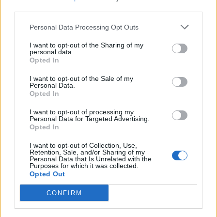
third parties.
Personal Data Processing Opt Outs
Advertorial
I want to opt-out of the Sharing of my
personal data.
Opted In
I want to opt-out of the Sale of my
Personal Data.
Περισσότερα από το
Opted In
I want to opt-out of processing my
Personal Data for Targeted Advertising.
Servicers: Σταματούν τις οχλήσεις
Opted In
προς τους δανειολήπτες
πυρόπληκτους - Θα λάβουν μέτρα
I want to opt-out of Collection, Use,
Retention, Sale, and/or Sharing of my
ανακούφισης
Personal Data that Is Unrelated with the
Purposes for which it was collected.
05/08/26
|
15:44
Opted Out
Παράταση στην υποχρεωτική
CONFIRM
ηλεκτρονική τιμολόγηση μέσω
παρόχου ζητούν Βιοτεχνικό