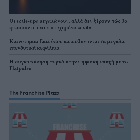
Οι scale-ups μεγαλώνουν, αλλά δεν ξέρουν πώς θα
φτάσουν σ' ένα επιτυχημένο «exit»
Καινοτομία: Εκεί όπου κατευθύνονται τα μεγάλα
επενδυτικά κεφάλαια
Η συγκατοίκηση περνά στην ψηφιακή εποχή με το
Flatpulse
The Franchise Plaza