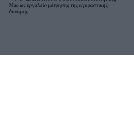
Mac ως εργαλείο μέτρησης της αγοραστικής
δύναμης
Αριθμός Πιστοποίησης
ηλεκτρονικού Μητρώου