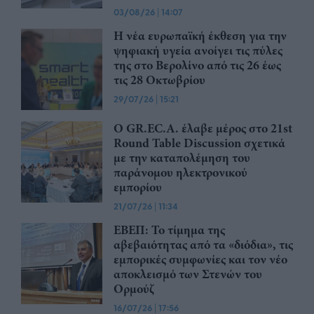
03/08/26
|
14:07
Η νέα ευρωπαϊκή έκθεση για την
ψηφιακή υγεία ανοίγει τις πύλες
της στο Βερολίνο από τις 26 έως
τις 28 Οκτωβρίου
29/07/26
|
15:21
Ο GR.EC.A. έλαβε μέρος στο 21st
Round Table Discussion σχετικά
με την καταπολέμηση του
παράνομου ηλεκτρονικού
εμπορίου
21/07/26
|
11:34
ΕΒΕΠ: Το τίμημα της
αβεβαιότητας από τα «διόδια», τις
εμπορικές συμφωνίες και τον νέο
αποκλεισμό των Στενών του
Ορμούζ
16/07/26
|
17:56