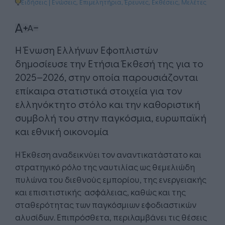
Ειδήσεις
|
Ενώσεις, Επιμελητήρια
,
Έρευνες, Εκθέσεις, Μελέτες
Η Ένωση Ελλήνων Εφοπλιστών
δημοσίευσε την Ετήσια Έκθεσή της για το
2025–2026, στην οποία παρουσιάζονται
επίκαιρα στατιστικά στοιχεία για τον
ελληνόκτητο στόλο και την καθοριστική
συμβολή του στην παγκόσμια, ευρωπαϊκή
και εθνική οικονομία
Η Έκθεση αναδεικνύει τον αναντικατάστατο και
στρατηγικό ρόλο της ναυτιλίας ως θεμελιώδη
πυλώνα του διεθνούς εμπορίου, της ενεργειακής
και επισιτιστικής ασφάλειας, καθώς και της
σταθερότητας των παγκόσμιων εφοδιαστικών
αλυσίδων. Επιπρόσθετα, περιλαμβάνει τις θέσεις