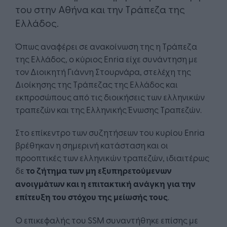
του στην Αθήνα και την Τράπεζα της
Ελλάδος.
Όπως αναφέρει σε ανακοίνωση της η Τράπεζα
της Ελλάδος, ο κύριος Enria είχε συνάντηση με
τον Διοικητή Γιάννη Στουρνάρα, στελέχη της
Διοίκησης της Τράπεζας της Ελλάδος και
εκπροσώπους από τις διοικήσεις των ελληνικών
τραπεζών και της Ελληνικής Ένωσης Τραπεζών.
Στο επίκεντρο των συζητήσεων του κυρίου Enria
βρέθηκαν η σημερινή κατάσταση και οι
προοπτικές των ελληνικών τραπεζών, ιδιαιτέρως
δε
το ζήτημα των μη εξυπηρετούμενων
ανοιγμάτων και η επιτακτική ανάγκη για την
επίτευξη του στόχου της μείωσής τους
.
Ο επικεφαλής του SSM συναντήθηκε επίσης με