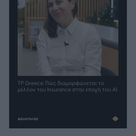
nd.gr
TP Greece: Πώς διαμορφώνεται το
Η ομ
άθε
μέλλον του Insurance στην εποχή του AI
σου 
Advertorial