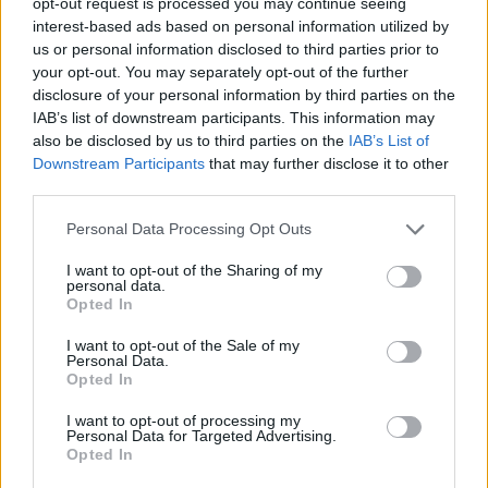
opt-out request is processed you may continue seeing
interest-based ads based on personal information utilized by
us or personal information disclosed to third parties prior to
Τριετή χρηματοδοτική συμφωνία
your opt-out. You may separately opt-out of the further
με την Alpha Bank ολοκλήρωσε η
disclosure of your personal information by third parties on the
Novibet
IAB’s list of downstream participants. This information may
06/08/26
|
12:31
also be disclosed by us to third parties on the
IAB’s List of
Downstream Participants
that may further disclose it to other
third parties.
Για πρώτη φορά το Αρχαίο
Θέατρο Επιδαύρου άνοιξε τις
Personal Data Processing Opt Outs
πύλες του σε όλους, καθιστώντας
I want to opt-out of the Sharing of my
παράστασή του προσβάσιμη σε
personal data.
άτομα με αναπηρίες
Opted In
05/08/26
|
16:08
I want to opt-out of the Sale of my
Personal Data.
ΕΤΕ: Οριακή αύξηση των
Opted In
ελληνικών εξαγωγών στο 1ο
πεντάμηνο του 2026
I want to opt-out of processing my
Personal Data for Targeted Advertising.
04/08/26
|
15:08
Opted In