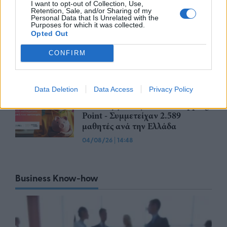
I want to opt-out of Collection, Use,
DBRS: Ισχυρά μεγέθη με στήριξη
Retention, Sale, and/or Sharing of my
Personal Data that Is Unrelated with the
από ανθεκτική κερδοφορία
Purposes for which it was collected.
σημείωσαν οι συστημικές
Opted Out
τράπεζες – Kίνδυνοι από το
εξωτερικό
CONFIRM
04/08/26
|
14:55
Ολοκληρώθηκε το «Youth’s
Data Deletion
Data Access
Privacy Policy
Financial Literacy» της Πειραιώς
σε συνεργασία με το The Tipping
Point - Συμμετείχαν 2.589
μαθητές ανά την Ελλάδα
04/08/26
|
14:48
Business Know-how