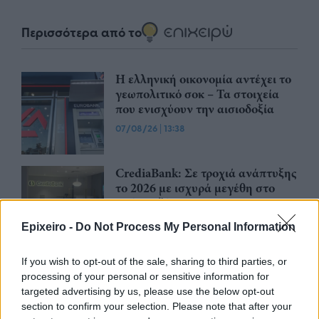
Περισσότερα από το
Η ελληνική οικονομία αντέχει το
γεωπολιτικό σοκ – Τα στοιχεία
που ενισχύουν την αισιοδοξία
07/08/26
|
13:38
CrediaBank: Σε τροχιά ανάπτυξης
το 2026 με ισχυρά μεγέθη στο
πρώτο εξάμηνο
06/08/26
|
18:39
Epixeiro -
Do Not Process My Personal Information
If you wish to opt-out of the sale, sharing to third parties, or
Eurobank: Πιο ανθεκτική στο
processing of your personal or sensitive information for
πετρέλαιο, πιο ευάλωτη στο
targeted advertising by us, please use the below opt-out
φυσικό αέριο η Ευρώπη
section to confirm your selection. Please note that after your
06/08/26
|
17:34