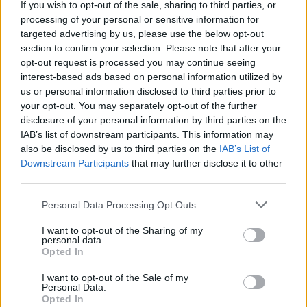
If you wish to opt-out of the sale, sharing to third parties, or
πρώτο εξάμηνο
processing of your personal or sensitive information for
06/08/26
|
18:39
targeted advertising by us, please use the below opt-out
section to confirm your selection. Please note that after your
opt-out request is processed you may continue seeing
Eurobank: Πιο ανθεκτική στο
interest-based ads based on personal information utilized by
πετρέλαιο, πιο ευάλωτη στο
us or personal information disclosed to third parties prior to
φυσικό αέριο η Ευρώπη
your opt-out. You may separately opt-out of the further
06/08/26
|
17:34
disclosure of your personal information by third parties on the
IAB’s list of downstream participants. This information may
also be disclosed by us to third parties on the
IAB’s List of
Τριετή χρηματοδοτική συμφωνία
Downstream Participants
that may further disclose it to other
με την Alpha Bank ολοκλήρωσε η
third parties.
Novibet
Personal Data Processing Opt Outs
06/08/26
|
12:31
I want to opt-out of the Sharing of my
personal data.
Για πρώτη φορά το Αρχαίο
Opted In
Θέατρο Επιδαύρου άνοιξε τις
I want to opt-out of the Sale of my
πύλες του σε όλους, καθιστώντας
Personal Data.
παράστασή του προσβάσιμη σε
Opted In