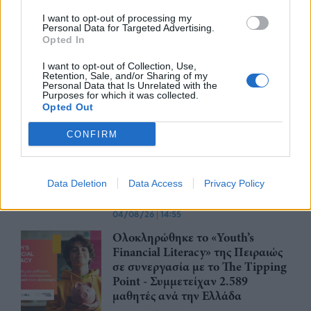
άτομα με αναπηρίες
I want to opt-out of processing my
05/08/26
|
16:08
Personal Data for Targeted Advertising.
Opted In
ΕΤΕ: Οριακή αύξηση των
ελληνικών εξαγωγών στο 1ο
I want to opt-out of Collection, Use,
πεντάμηνο του 2026
Retention, Sale, and/or Sharing of my
Personal Data that Is Unrelated with the
04/08/26
|
15:08
Purposes for which it was collected.
Opted Out
DBRS: Ισχυρά μεγέθη με στήριξη
CONFIRM
από ανθεκτική κερδοφορία
σημείωσαν οι συστημικές
τράπεζες – Kίνδυνοι από το
Data Deletion
Data Access
Privacy Policy
εξωτερικό
04/08/26
|
14:55
Ολοκληρώθηκε το «Youth’s
Financial Literacy» της Πειραιώς
σε συνεργασία με το The Tipping
Point - Συμμετείχαν 2.589
μαθητές ανά την Ελλάδα