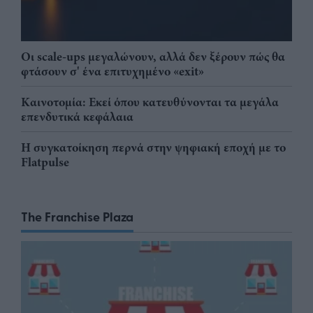
Οι scale-ups μεγαλώνουν, αλλά δεν ξέρουν πώς θα
φτάσουν σ' ένα επιτυχημένο «exit»
Καινοτομία: Εκεί όπου κατευθύνονται τα μεγάλα
επενδυτικά κεφάλαια
Η συγκατοίκηση περνά στην ψηφιακή εποχή με το
Flatpulse
The Franchise Plaza