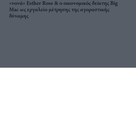
«νονά» Esther Rose & ο οικονομικός δείκτης Big
Mac ως εργαλείο μέτρησης της αγοραστικής
δύναμης
Αριθμός Πιστοποίησης