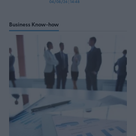
04/08/26
|
14:48
Business Know-how