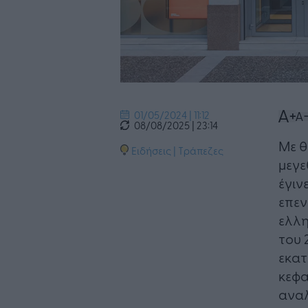
01/05/2024 | 11:12
08/08/2025 | 23:14
Με θ
Ειδήσεις
|
Τράπεζες
μεγε
έγιν
επεν
ελλη
του 
εκατ
κεφα
αναλ