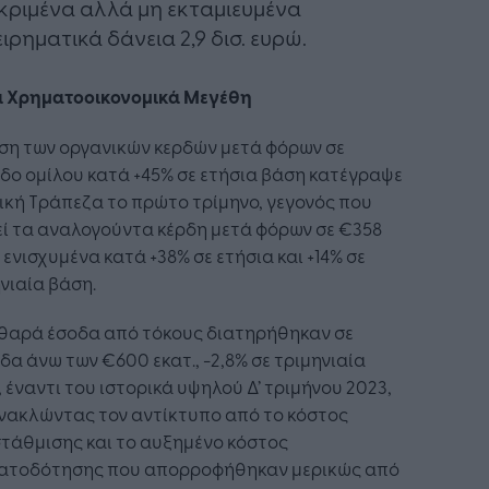
κριμένα αλλά μη εκταμιευμένα
ειρηματικά δάνεια 2,9 δισ. ευρώ.
α Χρηματοοικονομικά Μεγέθη
ση των οργανικών κερδών μετά φόρων σε
δο ομίλου κατά +45% σε ετήσια βάση κατέγραψε
ική Τράπεζα το πρώτο τρίμηνο, γεγονός που
ί τα αναλογούντα κέρδη μετά φόρων σε €358
, ενισχυμένα κατά +38% σε ετήσια και +14% σε
νιαία βάση.
αθαρά έσοδα από τόκους διατηρήθηκαν σε
δα άνω των €600 εκατ., -2,8% σε τριμηνιαία
 έναντι του ιστορικά υψηλού Δ’ τριμήνου 2023,
νακλώντας τον αντίκτυπο από το κόστος
τάθμισης και το αυξημένο κόστος
ατοδότησης που απορροφήθηκαν μερικώς από