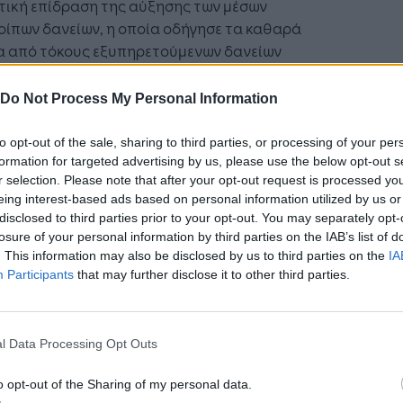
τική επίδραση της αύξησης των μέσων
ίπων δανείων, η οποία οδήγησε τα καθαρά
α από τόκους εξυπηρετούμενων δανείων
τερα σε τριμηνιαία βάση. Το καθαρό επιτοκιακό
ώριο διαμορφώθηκε στις 326 μ.β.,
Do Not Process My Personal Information
αίνοντας κατά πολύ την εκτίμηση <290 μ.β. για
24.
to opt-out of the sale, sharing to third parties, or processing of your per
formation for targeted advertising by us, please use the below opt-out s
ναμική των εσόδων από προμήθειες
r selection. Please note that after your opt-out request is processed y
eing interest-based ads based on personal information utilized by us or
ρήθηκε (+15% ετησίως) μετά από ένα εποχικά
disclosed to third parties prior to your opt-out. You may separately opt-
ό Δ’ τρίμηνο 2023, αποτυπώνοντας διψήφια
losure of your personal information by third parties on the IAB’s list of
τά αύξησης σε όλες τις επιμέρους κατηγορίες
. This information may also be disclosed by us to third parties on the
IA
θειών Λιανικής, ιδιαιτέρως δε στις προμήθειες
Participants
that may further disclose it to other third parties.
πενδυτικά προϊόντα και τη χορήγηση δανείων,
η αύξηση υπερέβη το +30% σε ετήσια βάση. Ο
μός των συναλλαγών αυξήθηκε κατά +13%
l Data Processing Opt Outs
ίως, ως αποτέλεσμα της αύξησης των
λλαγών στα ψηφιακά κανάλια κατά +26% σε
o opt-out of the Sharing of my personal data.