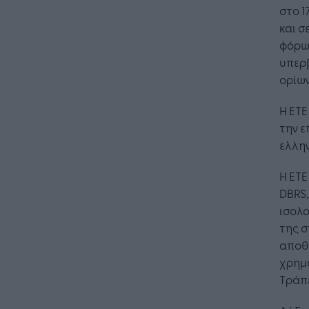
στο 1
και σ
φόρω
υπερ
ορίων
Η ΕΤΕ
την ε
ελλην
Η ΕΤΕ
DBRS
ισολο
της 
αποθ
χρημ
Τράπ