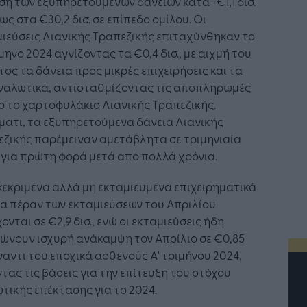
η των εξυπηρετούμενων δανείων κατά +€1,1 δισ.
ως στα €30,2 δισ. σε επίπεδο ομίλου. Οι
ιεύσεις Λιανικής Τραπεζικής επιταχύνθηκαν το
ίμηνο 2024 αγγίζοντας τα €0,4 δισ., με αιχμή του
ος τα δάνεια προς μικρές επιχειρήσεις και τα
ναλωτικά, αντισταθμίζοντας τις αποπληρωμές
ο το χαρτοφυλάκιο Λιανικής Τραπεζικής.
ατι, τα εξυπηρετούμενα δάνεια Λιανικής
ζικής παρέμειναν αμετάβλητα σε τριμηνιαία
για πρώτη φορά μετά από πολλά χρόνια.
κεκριμένα αλλά μη εκταμιευμένα επιχειρηματικά
α πέραν των εκταμιεύσεων του Απριλίου
ονται σε €2,9 δισ., ενώ οι εκταμιεύσεις ήδη
ώνουν ισχυρή ανάκαμψη τον Απρίλιο σε €0,85
έναντι του εποχικά ασθενούς Α' τριμήνου 2024,
τας τις βάσεις για την επίτευξη του στόχου
τικής επέκτασης για το 2024.