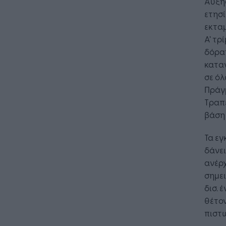
Αύξησ
ετησί
εκταμ
Α’ τρ
δόρατ
κατα
σε όλ
Πράγμ
Τραπε
βάση 
Τα εγ
δάνει
ανέρχ
σημει
δισ. 
θέτον
πιστω