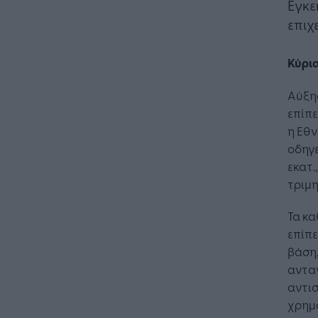
Εγκε
επιχ
Κύρι
Αύξη
επίπε
η Εθν
οδηγε
εκατ.
τριμη
Τα κ
επίπε
βάση,
αντα
αντισ
χρημ