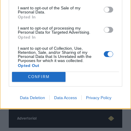
I want to opt-out of the Sale of my
Personal Data.
Opted In
I want to opt-out of processing my
Personal Data for Targeted Advertising.
Opted In
I want to opt-out of Collection, Use,
Retention, Sale, and/or Sharing of my
Personal Data that Is Unrelated with the
Purposes for which it was collected.
Opted Out
CONFIRM
nd.gr
TP Greece: Πώς διαμορφώνεται το
Η ομ
άθε
μέλλον του Insurance στην εποχή του AI
σου 
Data Deletion
Data Access
Privacy Policy
Advertorial