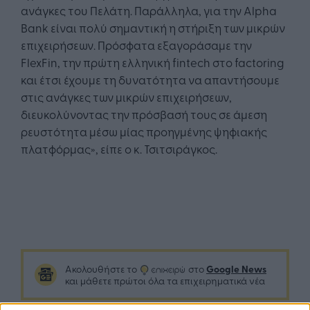
ανάγκες του Πελάτη. Παράλληλα, για την Alpha
Bank είναι πολύ σημαντική η στήριξη των μικρών
επιχειρήσεων. Πρόσφατα εξαγοράσαμε την
FlexFin, την πρώτη ελληνική fintech στο factoring
και έτσι έχουμε τη δυνατότητα να απαντήσουμε
στις ανάγκες των μικρών επιχειρήσεων,
διευκολύνοντας την πρόσβασή τους σε άμεση
ρευστότητα μέσω μίας προηγμένης ψηφιακής
πλατφόρμας», είπε ο κ. Τσιτσιράγκος.
Google News
Ακολουθήστε το
στο
και μάθετε πρώτοι όλα τα επιχειρηματικά νέα