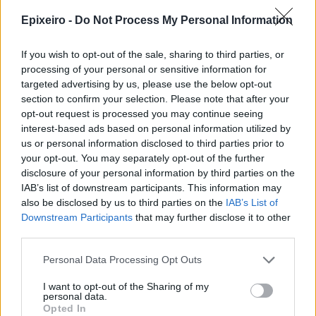
Epixeiro -
Do Not Process My Personal Information
Δείτε όλες τις τελευταίες επιχειρηματικές
Ειδήσεις
από την Ελλάδα και τον κόσμο στο
If you wish to opt-out of the sale, sharing to third parties, or
processing of your personal or sensitive information for
targeted advertising by us, please use the below opt-out
section to confirm your selection. Please note that after your
opt-out request is processed you may continue seeing
interest-based ads based on personal information utilized by
Σχολιάστε
us or personal information disclosed to third parties prior to
your opt-out. You may separately opt-out of the further
... σχόλια
| Κάνε click για να σχολιάσεις
disclosure of your personal information by third parties on the
IAB’s list of downstream participants. This information may
also be disclosed by us to third parties on the
IAB’s List of
Downstream Participants
that may further disclose it to other
third parties.
Personal Data Processing Opt Outs
I want to opt-out of the Sharing of my
personal data.
Opted In