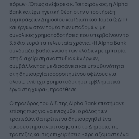
πόρων». Όπως ανέφερε ο κ. Τσιτσιράγκος, η Alpha
Bank κατέχει ηγετική θέση στην υποστήριξη
Συμπράξεων Δημοσίου και Ιδιωτικού Τομέα (ΣΔΙΤ)
και έργων στον τομέα των υποδομών, με
συνολικές χρηματοδοτήσεις που υπερβαίνουν το
3,5 δισ. ευρώ τα τελευταία χρόνια. «Η Alpha Bank
συνδυάζει βαθιά γνώση των κλάδων με εμπειρία
στη διαχείριση αναπτυξιακών έργων,
συμβάλλοντας με διαφάνεια και υπευθυνότητα
στη δημιουργία ισορροπημένου οφέλους για
όλους, ενώ έχει χρηματοδοτήσει εμβληματικά
έργα στη χώρα», προσέθεσε.
Ο πρόεδρος του Δ.Σ. της Alpha Bank επεσήμανε
επίσης πως για να ενισχυθεί ο ρόλος των
τραπεζών, θα πρέπει να δημιουργηθεί ένα
οικοσύστημα ανάπτυξης από το Δημόσιο, τις
τράπεζες και τις επιχειρήσεις. «Χρειαζόμαστε ένα