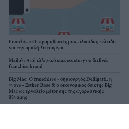
Franchise: Οι προμηθευτές μιας αλυσίδας «κλειδί»
για την ομαλή λειτουργία
Mailo’s: Από ελληνικό success story σε διεθνές
franchise brand
Big Mac: Ο franchisee - δημιουργός Delligatti, η
«νονά» Esther Rose & ο οικονομικός δείκτης Big
Mac ως εργαλείο μέτρησης της αγοραστικής
δύναμης