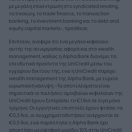
με μεγάλη επικέντρωση στο syndicated lending,
το treasury, το trade finance, το transaction
banking, το investment banking και το debt and
equity capital markets», πρόσθεσε.
Επιπλέον, ανέφερε ότι ένα μεγάλο κεφάλαιο
αυτής της συνεργασίας αφορά και στο wealth
management, καθώς η Alpha Bank διανέμει τα
επενδυτικά προϊόντα της UniCredit μέσω του
εγχώριου δικτύου της, ενώ η UniCredit παρέχει
wealth management της Alpha Bank, με ευρεία
ευρωπαϊκή κάλυψη. «Τα αποτελέσματα είναι
σημαντικά: οι πωλήσεις αμοιβαίων κεφαλαίων της
UniCredit έχουν ξεπεράσει το €1 δισ. σε λίγα μόνο
τρίμηνα. Οι εγγυητικές επιστολές έχουν φτάσει τα
€0,3 δισ., οι συγχρηματοδοτήσεις ανέρχονται σε
€0,5 δισ., ενώ παράλληλα η Alpha Bank έχει
αποκτήσει μειοψηφικό μερίδιο 10% στην UniCredit