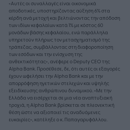
«Αυτές οι συναλλαγές είναι οικονομικά
αποδοτικές, υποστηρίζοντας αύξηση 6% στα
κέρδη ανά μετοχή και βελτιώνοντας την απόδοση
των ιδίων κεφαλαίων κατά 1% με κόστος 60
μονάδων βάσης κεφαλαίου, ενώ παράλληλα
υπηρετούν πλήρως τον μετασχηματισμό της
τράπεζας, συμβάλλοντας στη διαφοροποίηση
των εσόδων και την ενίσχυση της
ανθεκτικότητας», ανέφερε ο Deputy CEO της
Alpha Bank. Προσέθεσε, δε, ότι αυτές οι εξαγορές
έχουν ωφελήσει την Alpha Bank και με την
απορρόφηση ηγετικών στελεχών και υψηλής
εξειδίκευσης ανθρώπινου δυναμικού. «Με την
Ελλάδα να εισέρχεται σε μια νέα αναπτυξιακή
τροχιά, η Alpha Bank βρίσκεται σε πλεονεκτική
θέση ώστε να αξιοποιεί τις αναδυόμενες
ευκαιρίες», κατέληξε ο κ. Παπαγαρυφάλλου.