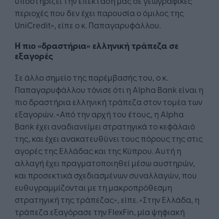
υποστηρίζει την επέκτασή μας σε γεωγραφικές
περιοχές που δεν έχει παρουσία ο όμιλος της
UniCredit», είπε ο κ. Παπαγαρυφάλλου.
Η πιο «δραστήρια» ελληνική τράπεζα σε
εξαγορές
Σε άλλο σημείο της παρέμβασής του, ο κ.
Παπαγαρυφάλλου τόνισε ότι η Alpha Bank είναι η
πιο δραστήρια ελληνική τράπεζα στον τομέα των
εξαγορών. «Από την αρχή του έτους, η Alpha
Bank έχει αναδιανείμει στρατηγικά το κεφάλαιό
της, και έχει ανακατευθύνει τους πόρους της στις
αγορές της Ελλάδας και της Κύπρου. Αυτή η
αλλαγή έχει πραγματοποιηθεί μέσω αυστηρών,
και προσεκτικά σχεδιασμένων συναλλαγών, που
ευθυγραμμίζονται με τη μακροπρόθεσμη
στρατηγική της τράπεζας», είπε. «Στην Ελλάδα, η
τράπεζα εξαγόρασε την FlexFin, μία ψηφιακή