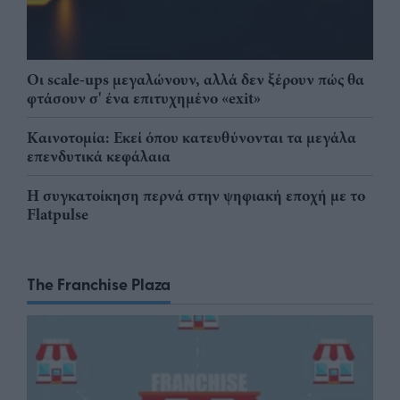
Οι scale-ups μεγαλώνουν, αλλά δεν ξέρουν πώς θα
φτάσουν σ' ένα επιτυχημένο «exit»
Καινοτομία: Εκεί όπου κατευθύνονται τα μεγάλα
επενδυτικά κεφάλαια
Η συγκατοίκηση περνά στην ψηφιακή εποχή με το
Flatpulse
The Franchise Plaza