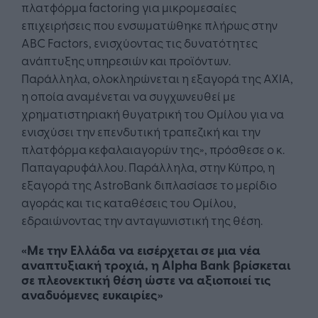
πλατφόρμα factoring για μικρομεσαίες
επιχειρήσεις που ενσωματώθηκε πλήρως στην
ABC Factors, ενισχύοντας τις δυνατότητες
ανάπτυξης υπηρεσιών και προϊόντων.
Παράλληλα, ολοκληρώνεται η εξαγορά της AXIA,
η οποία αναμένεται να συγχωνευθεί με
χρηματιστηριακή θυγατρική του Ομίλου για να
ενισχύσει την επενδυτική τραπεζική και την
πλατφόρμα κεφαλαιαγορών της», πρόσθεσε ο κ.
Παπαγαρυφάλλου. Παράλληλα, στην Κύπρο, η
εξαγορά της AstroBank διπλασίασε το μερίδιο
αγοράς και τις καταθέσεις του Ομίλου,
εδραιώνοντας την ανταγωνιστική της θέση.
«Με την Ελλάδα να εισέρχεται σε μια νέα
αναπτυξιακή τροχιά, η Alpha Bank βρίσκεται
σε πλεονεκτική θέση ώστε να αξιοποιεί τις
αναδυόμενες ευκαιρίες»