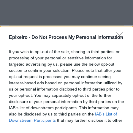
Google News
Ακολουθήστε το
στο
Epixeiro -
Do Not Process My Personal Information
και μάθετε πρώτοι όλα τα επιχειρηματικά νέα
If you wish to opt-out of the sale, sharing to third parties, or
processing of your personal or sensitive information for
Δείτε όλες τις τελευταίες επιχειρηματικές
targeted advertising by us, please use the below opt-out
Ειδήσεις
από την Ελλάδα και τον κόσμο στο
section to confirm your selection. Please note that after your
opt-out request is processed you may continue seeing
interest-based ads based on personal information utilized by
us or personal information disclosed to third parties prior to
your opt-out. You may separately opt-out of the further
disclosure of your personal information by third parties on the
Σχολιάστε
IAB’s list of downstream participants. This information may
also be disclosed by us to third parties on the
IAB’s List of
Downstream Participants
that may further disclose it to other
... σχόλια
| Κάνε click για να σχολιάσεις
third parties.