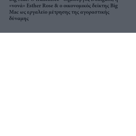
«νονά» Esther Rose & ο οικονομικός δείκτης Big
Mac ως εργαλείο μέτρησης της αγοραστικής
δύναμης