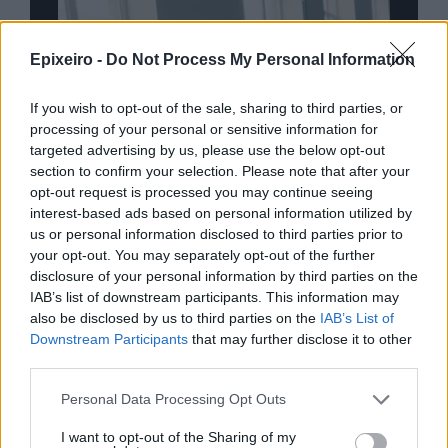
Epixeiro -
Do Not Process My Personal Information
If you wish to opt-out of the sale, sharing to third parties, or
processing of your personal or sensitive information for
targeted advertising by us, please use the below opt-out
section to confirm your selection. Please note that after your
opt-out request is processed you may continue seeing
interest-based ads based on personal information utilized by
us or personal information disclosed to third parties prior to
your opt-out. You may separately opt-out of the further
disclosure of your personal information by third parties on the
IAB’s list of downstream participants. This information may
nd.gr
TP Greece: Πώς διαμορφώνεται το
Η ομ
also be disclosed by us to third parties on the
IAB’s List of
άθε
μέλλον του Insurance στην εποχή του AI
σου 
Downstream Participants
that may further disclose it to other
third parties.
Personal Data Processing Opt Outs
Advertorial
I want to opt-out of the Sharing of my