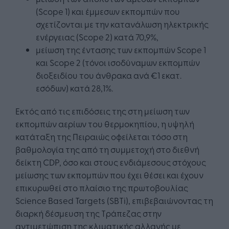
(Scope 1) και έμμεσων εκπομπών που
σχετίζονται με την κατανάλωση ηλεκτρικής
ενέργειας (Scope 2) κατά 70,9%,
μείωση της έντασης των εκπομπών Scope 1
και Scope 2 (τόνοι ισοδύναμων εκπομπών
διοξειδίου του άνθρακα ανά €1 εκατ.
εσόδων) κατά 28,1%.
Εκτός από τις επιδόσεις της στη μείωση των
εκπομπών αερίων του θερμοκηπίου, η υψηλή
κατάταξη της Πειραιώς οφείλεται τόσο στη
βαθμολογία της από τη συμμετοχή στο διεθνή
δείκτη CDP, όσο και στους ενδιάμεσους στόχους
μείωσης των εκπομπών που έχει θέσει και έχουν
επικυρωθεί στο πλαίσιο της πρωτοβουλίας
Science Based Targets (SBTi), επιβεβαιώνοντας τη
διαρκή δέσμευση της Τράπεζας στην
αντιμετώπιση της κλιματικής αλλαγής με