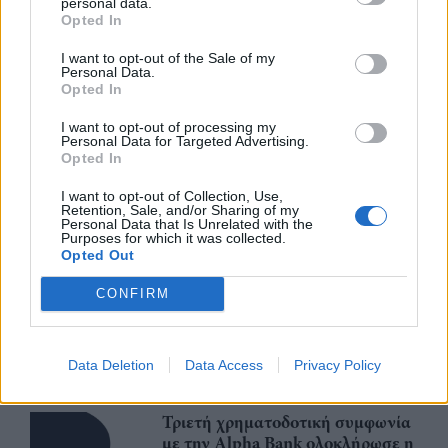
personal data.
Opted In
I want to opt-out of the Sale of my
Personal Data.
Περισσότερα από το
Opted In
I want to opt-out of processing my
Personal Data for Targeted Advertising.
CrediaBank: Σε τροχιά ανάπτυξης
Opted In
το 2026 με ισχυρά μεγέθη στο
I want to opt-out of Collection, Use,
πρώτο εξάμηνο
Retention, Sale, and/or Sharing of my
Personal Data that Is Unrelated with the
06/08/26
|
18:39
Purposes for which it was collected.
Opted Out
Eurobank: Πιο ανθεκτική στο
CONFIRM
πετρέλαιο, πιο ευάλωτη στο
φυσικό αέριο η Ευρώπη
06/08/26
|
17:34
Data Deletion
Data Access
Privacy Policy
Τριετή χρηματοδοτική συμφωνία
με την Alpha Bank ολοκλήρωσε η