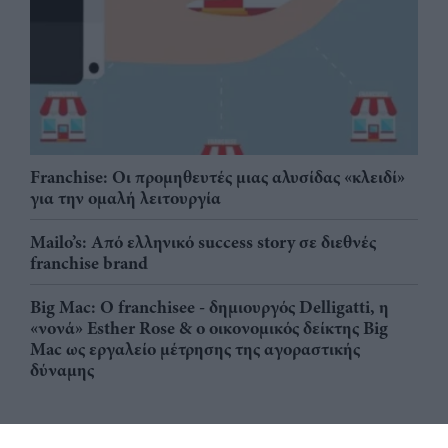
Franchise: Οι προμηθευτές μιας αλυσίδας «κλειδί»
για την ομαλή λειτουργία
Mailo’s: Από ελληνικό success story σε διεθνές
franchise brand
Big Mac: Ο franchisee - δημιουργός Delligatti, η
«νονά» Esther Rose & ο οικονομικός δείκτης Big
Mac ως εργαλείο μέτρησης της αγοραστικής
δύναμης