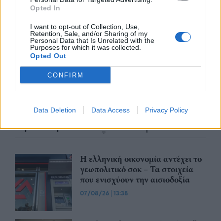
Opted In
nd.gr
TP Greece: Πώς διαμορφώνεται το
Η ομ
άθε
μέλλον του Insurance στην εποχή του AI
σου 
I want to opt-out of Collection, Use,
Retention, Sale, and/or Sharing of my
Personal Data that Is Unrelated with the
Purposes for which it was collected.
Opted Out
CONFIRM
Advertorial
Data Deletion
Data Access
Privacy Policy
Περισσότερα από το
Η ελληνική οικονομία αντέχει το
γεωπολιτικό σοκ – Τα στοιχεία
που ενισχύουν την αισιοδοξία
07/08/26
|
13:38