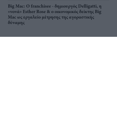
Big Mac: Ο franchisee - δημιουργός Delligatti, η
«νονά» Esther Rose & ο οικονομικός δείκτης Big
Mac ως εργαλείο μέτρησης της αγοραστικής
δύναμης