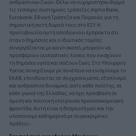
ανθρώπινων ζωών. Θέλω να ευχαριστήσω θερμά
τις τέσσερις συστημικές τράπεζες Alpha Bank,
Eurobank, Εθνική Τράπεζα και Πειραιώς για τη
σημαντική αυτή δωρεά τους στο ΕΣΥ. Η
πρωτοβουλία αυτή αποδεικνύει έμπρακτα ότι
όταν ο δημόσιος και ο ιδιωτικός τομέας
συνεργάζονται με κοινό σκοπό, μπορούν να
προσφέρουν ουσιαστικές λύσεις που ενισχύουν
τη δημόσια υγεία και σώζουν ζωές. Στο Υπουργείο
Υγείας συνεχίζουμε με συνέπεια να ενισχύουμε το
ΕΚΑΒ, επενδύοντας σε σύγχρονα μέσα, εξοπλισμό
και ανθρώπινο δυναμικό, ώστε κάθε πολίτης, σε
κάθε γωνιά της Ελλάδας, να έχει πρόσβαση σε
άμεση και ποιοτική επείγουσα προνοσοκομειακή
φροντίδα. Αυτή είναι η δέσμευσή μας και την
υλοποιούμε καθημερινά με συγκεκριμένες
πράξεις».