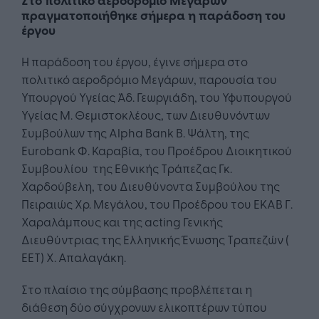
Στο πολιτικό αεροδρόμιο Μεγάρων
πραγματοποιήθηκε σήμερα η παράδοση του
έργου
Η παράδοση του έργου, έγινε σήμερα στο
πολιτικό αεροδρόμιο Μεγάρων, παρουσία του
Υπουργού Υγείας Άδ. Γεωργιάδη, του Υφυπουργού
Υγείας Μ. Θεμιστοκλέους, των Διευθυνόντων
Συμβούλων της Alpha Bank Β. Ψάλτη, της
Eurobank Φ. Καραβία, του Προέδρου Διοικητικού
Συμβουλίου της Εθνικής Τράπεζας Γκ.
Χαρδούβελη, του Διευθύνοντα Συμβούλου της
Πειραιώς Χρ. Μεγάλου, του Προέδρου του ΕΚΑΒ Γ.
Χαραλάμπους και της acting Γενικής
Διευθύντριας της Ελληνικής Ένωσης Τραπεζών (
ΕΕΤ) Χ. Απαλαγάκη.
Στο πλαίσιο της σύμβασης προβλέπεται η
διάθεση δύο σύγχρονων ελικοπτέρων τύπου