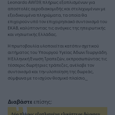
Leonardo AW139, πλήρως εξοπλισμένων για
αποστολές αεροδιακομιδής και στελεχωμένων με
εξειδικευμένα πληρώματα, τα οποία θα
επιχειρούν υπό τον επιχειρησιακό συντονισμό του
ΕΚΑΒ, καλύπτοντας τις ανάγκες της ηπειρωτικής
και νησιωτικής Ελλάδας.
Η πρωτοβουλία υλοποιείται κατόπιν σχετικού
αιτήματος του Υπουργού Υγείας Άδωνι Γεωργιάδη.
Η Ελληνική Ένωση Τραπεζών, εκπροσωπώντας τις
τέσσερις δωρήτριες τράπεζες, ανέλαβε τον
συντονισμό και την υλοποίηση της δωρεάς,
σύμφωνα με το ισχύον θεσμικό πλαίσιο._
Διαβάστε
επίσης:
Δύο πλήρως εξοπλισμένα ελικόπτερα δώρισαν