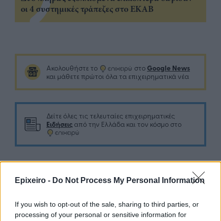
οι 4 συστημικές τράπεζες στο ΕΚΑΒ
Google News
Ακολουθήστε το
στο
και μάθετε πρώτοι όλα τα επιχειρηματικά νέα
Δείτε όλες τις τελευταίες επιχειρηματικές
Ειδήσεις
από την Ελλάδα και τον κόσμο στο
Epixeiro -
Do Not Process My Personal Information
Σχολιάστε
If you wish to opt-out of the sale, sharing to third parties, or
processing of your personal or sensitive information for
... σχόλια
| Κάνε click για να σχολιάσεις