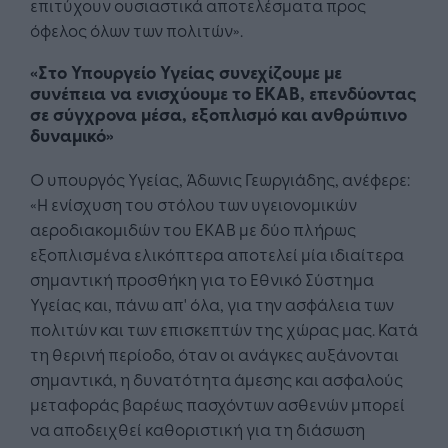
επιτύχουν ουσιαστικά αποτελέσματα προς
όφελος όλων των πολιτών».
«Στο Υπουργείο Υγείας συνεχίζουμε με
συνέπεια να ενισχύουμε το ΕΚΑΒ, επενδύοντας
σε σύγχρονα μέσα, εξοπλισμό και ανθρώπινο
δυναμικό»
Ο υπουργός Υγείας, Άδωνις Γεωργιάδης, ανέφερε:
«Η ενίσχυση του στόλου των υγειονομικών
αεροδιακομιδών του ΕΚΑΒ με δύο πλήρως
εξοπλισμένα ελικόπτερα αποτελεί μία ιδιαίτερα
σημαντική προσθήκη για το Εθνικό Σύστημα
Υγείας και, πάνω απ' όλα, για την ασφάλεια των
πολιτών και των επισκεπτών της χώρας μας. Κατά
τη θερινή περίοδο, όταν οι ανάγκες αυξάνονται
σημαντικά, η δυνατότητα άμεσης και ασφαλούς
μεταφοράς βαρέως πασχόντων ασθενών μπορεί
να αποδειχθεί καθοριστική για τη διάσωση