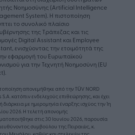
ητής Νοημοσύνης (Artificial Intelligence
gement System). Η πιστοποίηση
πτει το συνολικό πλαίσιο
υβέρνησης της Τράπεζας και τις
μογές Digital Assistant και Employee
stant, ενισχύοντας την ετοιμότητά της
την εφαρμογή του Ευρωπαϊκού
νισμού για την Τεχνητή Νοημοσύνη (EU
t).
στοποίηση απονεμήθηκε από την TÜV NORD
s S.A. κατόπιν ενδελεχούς επιθεώρησης, και έχει
ή διάρκεια με ημερομηνία έναρξης ισχύος την 1η
ίου 2026. Η τελετή απονομής
ατοποιήθηκε στις 30 Ιουνίου 2026, παρουσία
ιευθύνοντος συμβούλου της Πειραιώς, κ.
του Μεγάλου, καθώς και στελεχών της