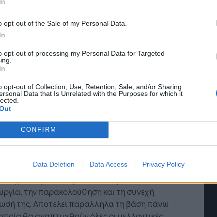
In
στική αξία για τους πελάτες μας,
ναμώνουν τους ανθρώπους μας και
o opt-out of the Sale of my Personal Data.
άλλουν στη διαμόρφωση του μέλλοντος των
In
εζικών υπηρεσιών».
to opt-out of processing my Personal Data for Targeted
γνωρίζεται ένα ολοκληρωμένο πλαίσιο
ing.
In
υβέρνησης που καλύπτει ολόκληρο τον
ο ζωής κάθε εφαρμογής Τεχνητής
o opt-out of Collection, Use, Retention, Sale, and/or Sharing
ersonal Data that Is Unrelated with the Purposes for which it
μοσύνης»
lected.
Out
up Chief Operating Officer της Πειραιώς, κ.
ς Μαργαρίτης, υπογράμμισε: «Η πιστοποίηση
CONFIRM
ISO/IEC 42001 αναγνωρίζει ένα ολοκληρωμένο
ιο διακυβέρνησης που καλύπτει ολόκληρο τον
Data Deletion
Data Access
Privacy Policy
ο ζωής κάθε εφαρμογής Τεχνητής Νοημοσύνης,
ον σχεδιασμό και την ανάπτυξη έως τη
υργία, την παρακολούθηση και τη συνεχή
ίωσή της. Αποτελεί παράλληλα τη βάση πάνω
οποία θα αναπτυχθούν όλες οι μελλοντικές