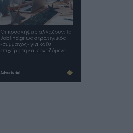
TP Greece: Πώς
Η ομάδα σου μεγαλών
διαμορφώνεται το μέλλον
γραφείο σου ακολουθ
του Insurance στην εποχή
του AI
Advertorial