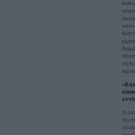
Καθώς
πλαίσ
συνεχ
αποτ
διατή
είμα
διαμ
αξιοπ
τη δι
καινο
«Kα
απαι
εντό
Ο αντ
Λευτ
εξειδ
της Π