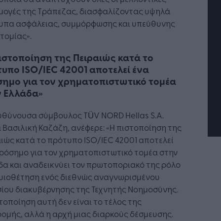
μογές της Τράπεζας, διασφαλίζοντας υψηλά
υπα ασφάλειας, συμμόρφωσης και υπεύθυνης
τομίας».
ητή Νοημοσύνη: το νέο
Οι προσλήψεις αλλάζουν: To
ιστοποίηση της Πειραιώς κατά το
ργικό σύστημα της
Jobfind.gr ως στρατηγικός
υπο ISO/IEC 42001 αποτελεί ένα
ρησης
«σύμμαχος» για κάθε
ημο για τον χρηματοπιστωτικό τομέα
επιχείρηση και εργαζόμενο
ν Ελλάδα»
υθύνουσα σύμβουλος TÜV NORD Hellas S.A.
 Βασιλική Καζάζη, ανέφερε: «Η πιστοποίηση της
ιώς κατά το πρότυπο ISO/IEC 42001 αποτελεί
ρόσημο για τον χρηματοπιστωτικό τομέα στην
α και αναδεικνύει τον πρωτοποριακό της ρόλο
 υιοθέτηση ενός διεθνώς αναγνωρισμένου
ίου διακυβέρνησης της Τεχνητής Νοημοσύνης.
τοποίηση αυτή δεν είναι το τέλος της
ομής, αλλά η αρχή μιας διαρκούς δέσμευσης.