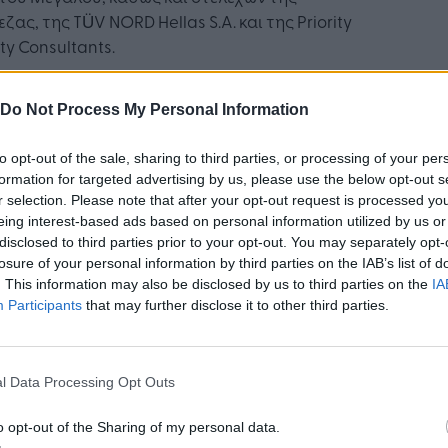
ζας, της TÜV NORD Hellas S.A. και της Priority
ty Consultants.
εχνητή Νοημοσύνη αποτελεί
τηγική προτεραιότητα για την
Do Not Process My Personal Information
αιώς και βασικό μοχλό του ψηφιακού
 μετασχηματισμού»
to opt-out of the sale, sharing to third parties, or processing of your per
formation for targeted advertising by us, please use the below opt-out s
r selection. Please note that after your opt-out request is processed y
ην πιστοποίηση, ο διευθύνων σύμβουλος της
eing interest-based ads based on personal information utilized by us or
ιώς, κ. Χρήστος Μεγάλου, δήλωσε σχετικά: «Η
disclosed to third parties prior to your opt-out. You may separately opt-
ητή Νοημοσύνη αποτελεί στρατηγική
losure of your personal information by third parties on the IAB’s list of
ραιότητα για την Πειραιώς και βασικό μοχλό
. This information may also be disclosed by us to third parties on the
IA
ψηφιακού μας μετασχηματισμού. Η πιστοποίηση
Participants
that may further disclose it to other third parties.
ISO/IEC 42001 επιβεβαιώνει ότι αναπτύσσουμε
ξιοποιούμε την Τεχνητή Νοημοσύνη μέσα από
σχυρό πλαίσιο διακυβέρνησης, με διαφάνεια,
l Data Processing Opt Outs
οσία και υπευθυνότητα. Συνεχίζουμε να
o opt-out of the Sharing of my personal data.
ύουμε σε τεχνολογίες που δημιουργούν