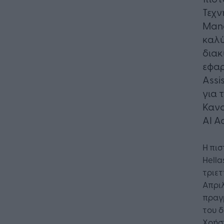
Τεχν
Mana
καλύ
διακ
εφαρ
Assi
για 
Κανο
AI Ac
Η πι
Hella
τριετ
Απριλ
πραγμ
του δ
Χρήσ