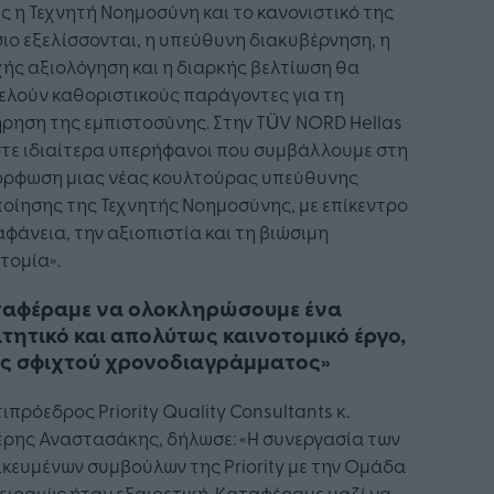
 η Τεχνητή Νοημοσύνη και το κανονιστικό της
ιο εξελίσσονται, η υπεύθυνη διακυβέρνηση, η
ής αξιολόγηση και η διαρκής βελτίωση θα
ελούν καθοριστικούς παράγοντες για τη
ρηση της εμπιστοσύνης. Στην TÜV NORD Hellas
στε ιδιαίτερα υπερήφανοι που συμβάλλουμε στη
όρφωση μιας νέας κουλτούρας υπεύθυνης
οίησης της Τεχνητής Νοημοσύνης, με επίκεντρο
αφάνεια, την αξιοπιστία και τη βιώσιμη
τομία».
ταφέραμε να ολοκληρώσουμε ένα
τητικό και απολύτως καινοτομικό έργο,
ς σφιχτού χρονοδιαγράμματος»
ιπρόεδρος Priority Quality Consultants κ.
έρης Αναστασάκης, δήλωσε: «Η συνεργασία των
ικευμένων συμβούλων της Priority με την Ομάδα
ειραιώς ήταν εξαιρετική. Kαταφέραμε μαζί να