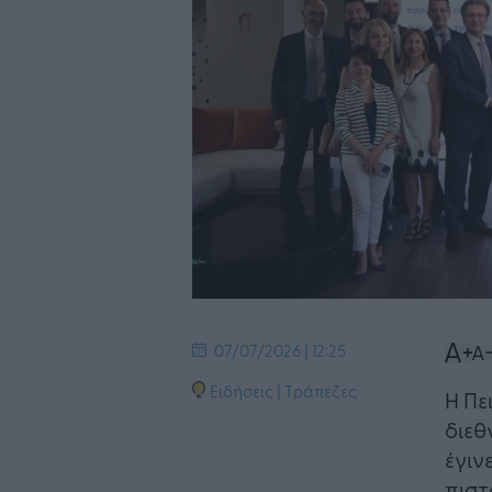
07/07/2026 | 12:25
Ειδήσεις
|
Τράπεζες
Η Πε
διεθ
έγιν
πιστ