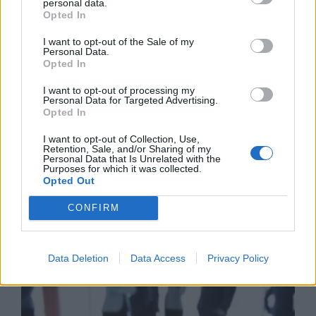
personal data.
την απόκτηση πλειοψηφικού
Opted In
ποσοστού στη Multiverse
I want to opt-out of the Sale of my
06/08/26
|
17:45
Personal Data.
Opted In
ΕΥΑΘ: Αποκτά νέες
αρμοδιότητες και επεκτείνεται
I want to opt-out of processing my
Personal Data for Targeted Advertising.
στη Χαλκιδική
Opted In
06/08/26
|
17:41
I want to opt-out of Collection, Use,
Retention, Sale, and/or Sharing of my
Personal Data that Is Unrelated with the
Purposes for which it was collected.
Opted Out
Business Know-how
CONFIRM
Data Deletion
Data Access
Privacy Policy