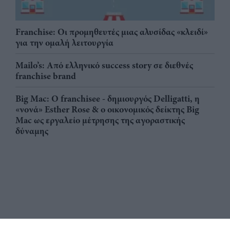
Franchise: Οι προμηθευτές μιας αλυσίδας «κλειδί»
για την ομαλή λειτουργία
Mailo’s: Από ελληνικό success story σε διεθνές
franchise brand
Big Mac: Ο franchisee - δημιουργός Delligatti, η
«νονά» Esther Rose & ο οικονομικός δείκτης Big
Mac ως εργαλείο μέτρησης της αγοραστικής
δύναμης