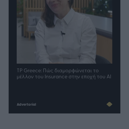
nd.gr
TP Greece: Πώς διαμορφώνεται το
Η ομ
άθε
μέλλον του Insurance στην εποχή του AI
σου 
Advertorial