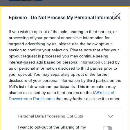
CSG: Διψήφια αύξηση εσόδων
και ισχυρό ανεκτέλεστο
Epixeiro -
Do Not Process My Personal Information
συμβάσεων το πρώτο εξάμηνο
του 2026
If you wish to opt-out of the sale, sharing to third parties, or
07/08/26
|
12:09
processing of your personal or sensitive information for
targeted advertising by us, please use the below opt-out
Apollo Global Management:
section to confirm your selection. Please note that after your
Εξαγοράζει την EasyJet έναντι 7,7
opt-out request is processed you may continue seeing
δισ. δολαρίων - Η δήλωση του Sir
interest-based ads based on personal information utilized by
Στέλιου Χατζηιωάννου
us or personal information disclosed to third parties prior to
06/08/26
|
18:31
your opt-out. You may separately opt-out of the further
disclosure of your personal information by third parties on the
Σαμοθράκη: Σε λειτουργία η
IAB’s list of downstream participants. This information may
πλατφόρμα myBusinessSupport
also be disclosed by us to third parties on the
IAB’s List of
για το ειδικό πρόγραμμα στήριξης
Downstream Participants
that may further disclose it to other
επιχειρήσεων
third parties.
06/08/26
|
18:07
Personal Data Processing Opt Outs
Ο Όμιλος Qualco επεκτείνει τη
I want to opt-out of the Sharing of my
δραστηριότητά του στην ΑΙ με